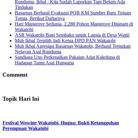
Runduma, Ikbal : Kita Sudah Laporkan Tapi Belum Ada
Tindakan
Basarnas Berhasil Evakuasi POB KM Sumber Baru Tujuan
Tomia, Berikut Daftarnya
Hari Mangrove Sedunia, 2.288 Pohon Mangrove Ditanam di
Wakatobi
ASR Wakatobi Bagi Sembako untuk Lansia di Desa Waitii
Muh Ikbal Terpilih Jadi Ketua DPD PAN Wakatobi
Muh Ikbal Apresiasi Basarnas Wakatobi, Berhasil Temukan
Nelayan Asal Runduma
Sandiaga Uno Perkenalkan Pakaian Adat Kaledupa di
Hadapan Tamu Asal Hungaria
Comment
Topik Hari Ini
Festival Wowine Wakatobi, Hugua: Bukti Ketangguhan
Perempuan Wakatobi