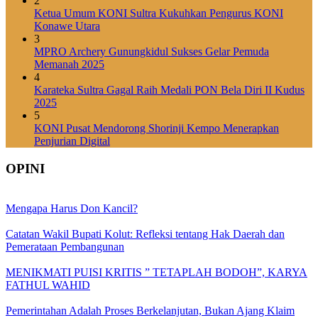
2
Ketua Umum KONI Sultra Kukuhkan Pengurus KONI
Konawe Utara
3
MPRO Archery Gunungkidul Sukses Gelar Pemuda
Memanah 2025
4
Karateka Sultra Gagal Raih Medali PON Bela Diri II Kudus
2025
5
KONI Pusat Mendorong Shorinji Kempo Menerapkan
Penjurian Digital
OPINI
Mengapa Harus Don Kancil?
Catatan Wakil Bupati Kolut: Refleksi tentang Hak Daerah dan
Pemerataan Pembangunan
MENIKMATI PUISI KRITIS ” TETAPLAH BODOH”, KARYA
FATHUL WAHID
Pemerintahan Adalah Proses Berkelanjutan, Bukan Ajang Klaim