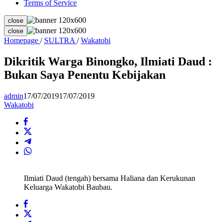
Terms of Service
close
close
Dikritik
Homepage
/
SULTRA
/
Wakatobi
Warga
Binongko,
Dikritik Warga Binongko, Ilmiati Daud :
Ilmiati
Bukan Saya Penentu Kebijakan
Daud
:
Bukan
admin
17/07/2019
17/07/2019
Saya
Wakatobi
Penentu
Kebijakan
Ilmiati Daud (tengah) bersama Haliana dan Kerukunan
Keluarga Wakatobi Baubau.