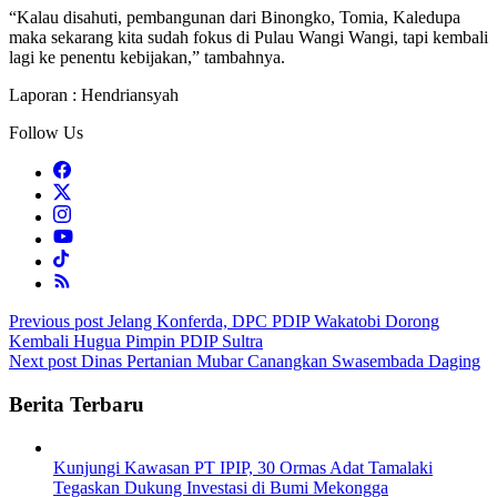
“Kalau disahuti, pembangunan dari Binongko, Tomia, Kaledupa
maka sekarang kita sudah fokus di Pulau Wangi Wangi, tapi kembali
lagi ke penentu kebijakan,” tambahnya.
Laporan : Hendriansyah
Follow Us
Post
Previous post
Jelang Konferda, DPC PDIP Wakatobi Dorong
Kembali Hugua Pimpin PDIP Sultra
navigation
Next post
Dinas Pertanian Mubar Canangkan Swasembada Daging
Berita Terbaru
Kunjungi Kawasan PT IPIP, 30 Ormas Adat Tamalaki
Tegaskan Dukung Investasi di Bumi Mekongga