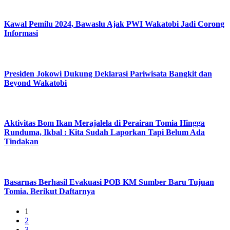
Kawal Pemilu 2024, Bawaslu Ajak PWI Wakatobi Jadi Corong
Informasi
Presiden Jokowi Dukung Deklarasi Pariwisata Bangkit dan
Beyond Wakatobi
Aktivitas Bom Ikan Merajalela di Perairan Tomia Hingga
Runduma, Ikbal : Kita Sudah Laporkan Tapi Belum Ada
Tindakan
Basarnas Berhasil Evakuasi POB KM Sumber Baru Tujuan
Tomia, Berikut Daftarnya
1
2
3