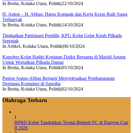
In Berita, Kolaka Utara, Politik
|
22/10/2024
H. Anton – H. Abbas: Harus Kompak dan Kerja Keras Raih Suara
Terbanyak
In Berita, Kolaka Utara, Politik
|
14/10/2024
Tingkatkan Partisipasi Pemilih, KPU Kolut Gelar Kirab Pilkada
Serentak
In Artikel, Kolaka Utara, Politik
|
06/10/2024
Kapolres Kolut Hadiri Kegiatan Dzikir Bersama di Masjid Agung
Untuk Wujudkan Pilkada Damai
In Berita, Kolaka Utara, Politik
|
05/10/2024
Paslon Anton-Abbas Berjanji Menyelesaikan Pembangunan
Dermaga Kontainer di Sapoiha
In Berita, Kolaka Utara, Politik
|
02/10/2024
Olahraga Terbaru
1
BPBD Kolut Tundukkan Teratai Brimob FC di Danyon Cup
II 2026