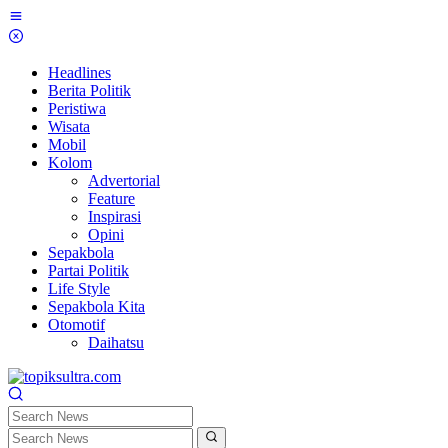
Skip
to
content
Headlines
Berita Politik
Peristiwa
Wisata
Mobil
Kolom
Advertorial
Feature
Inspirasi
Opini
Sepakbola
Partai Politik
Life Style
Sepakbola Kita
Otomotif
Daihatsu