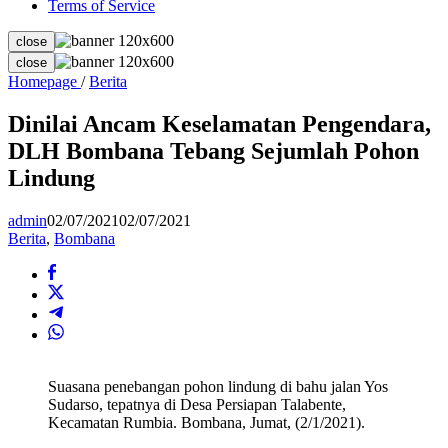
Terms of Service
close
close
Dinilai
Homepage
/
Berita
Ancam
Keselamatan
Dinilai Ancam Keselamatan Pengendara,
Pengendara,
DLH Bombana Tebang Sejumlah Pohon
DLH
Bombana
Lindung
Tebang
Sejumlah
admin
02/07/2021
02/07/2021
Pohon
Berita
,
Bombana
Lindung
Suasana penebangan pohon lindung di bahu jalan Yos
Sudarso, tepatnya di Desa Persiapan Talabente,
Kecamatan Rumbia. Bombana, Jumat, (2/1/2021).