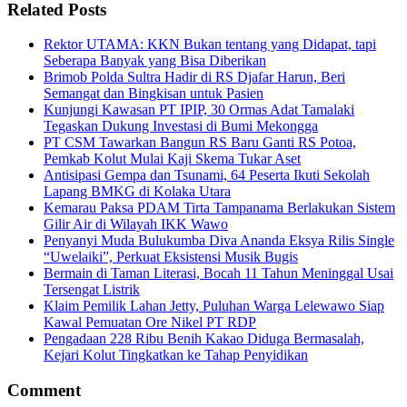
Related Posts
Rektor UTAMA: KKN Bukan tentang yang Didapat, tapi
Seberapa Banyak yang Bisa Diberikan
Brimob Polda Sultra Hadir di RS Djafar Harun, Beri
Semangat dan Bingkisan untuk Pasien
Kunjungi Kawasan PT IPIP, 30 Ormas Adat Tamalaki
Tegaskan Dukung Investasi di Bumi Mekongga
PT CSM Tawarkan Bangun RS Baru Ganti RS Potoa,
Pemkab Kolut Mulai Kaji Skema Tukar Aset
Antisipasi Gempa dan Tsunami, 64 Peserta Ikuti Sekolah
Lapang BMKG di Kolaka Utara
Kemarau Paksa PDAM Tirta Tampanama Berlakukan Sistem
Gilir Air di Wilayah IKK Wawo
Penyanyi Muda Bulukumba Diva Ananda Eksya Rilis Single
“Uwelaiki”, Perkuat Eksistensi Musik Bugis
Bermain di Taman Literasi, Bocah 11 Tahun Meninggal Usai
Tersengat Listrik
Klaim Pemilik Lahan Jetty, Puluhan Warga Lelewawo Siap
Kawal Pemuatan Ore Nikel PT RDP
Pengadaan 228 Ribu Benih Kakao Diduga Bermasalah,
Kejari Kolut Tingkatkan ke Tahap Penyidikan
Comment