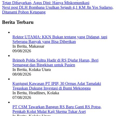
Tetap Dibayarkan, Agus Dini: Hanya Miskomunikasi
navigation
Next post
DLH Bombana Usulkan Sejauh 4,1 KM Jln Yos Sudarso,
Ditanami Pohon Ketapang
Berita Terbaru
Rektor UTAMA: KKN Bukan tentang yang Didapat, tapi
Seberapa Banyak yang Bisa Diberikan
In Berita, Makassar
09/08/2026
Brimob Polda Sultra Hadir di RS Djafar Harun, Beri
Semangat dan Bingkisan untuk Pasien
In Berita, Kolaka Utara
08/08/2026
Kunjungi Kawasan PT IPIP, 30 Ormas Adat Tamalaki
Tegaskan Dukung Investasi di Bumi Mekongga
In Berita, Headlines, Kolaka
07/08/2026
PT CSM Tawarkan Bangun RS Baru Ganti RS Potoa,
Pemkab Kolut Mulai Kaji Skema Tukar Aset