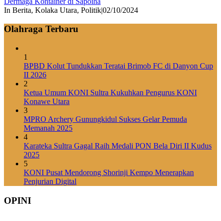
Dermaga Kontainer di Sapoiha
In Berita, Kolaka Utara, Politik
|
02/10/2024
Olahraga Terbaru
1
BPBD Kolut Tundukkan Teratai Brimob FC di Danyon Cup
II 2026
2
Ketua Umum KONI Sultra Kukuhkan Pengurus KONI
Konawe Utara
3
MPRO Archery Gunungkidul Sukses Gelar Pemuda
Memanah 2025
4
Karateka Sultra Gagal Raih Medali PON Bela Diri II Kudus
2025
5
KONI Pusat Mendorong Shorinji Kempo Menerapkan
Penjurian Digital
OPINI