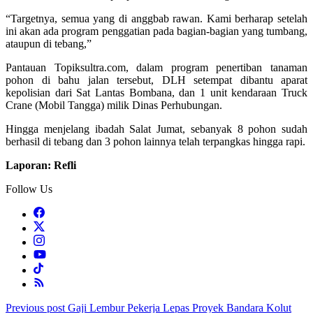
“Targetnya, semua yang di anggbab rawan. Kami berharap setelah
ini akan ada program penggatian pada bagian-bagian yang tumbang,
ataupun di tebang,”
Pantauan Topiksultra.com, dalam program penertiban tanaman
pohon di bahu jalan tersebut, DLH setempat dibantu aparat
kepolisian dari Sat Lantas Bombana, dan 1 unit kendaraan Truck
Crane (Mobil Tangga) milik Dinas Perhubungan.
Hingga menjelang ibadah Salat Jumat, sebanyak 8 pohon sudah
berhasil di tebang dan 3 pohon lainnya telah terpangkas hingga rapi.
Laporan: Refli
Follow Us
Post
Previous post
Gaji Lembur Pekerja Lepas Proyek Bandara Kolut