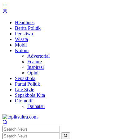
Skip
to
content
Headlines
Berita Politik
Peristiwa
Wisata
Mobil
Kolom
Advertorial
Feature
Inspirasi
Opini
Sepakbola
Partai Politik
Life Style
Sepakbola Kita
Otomotif
Daihatsu