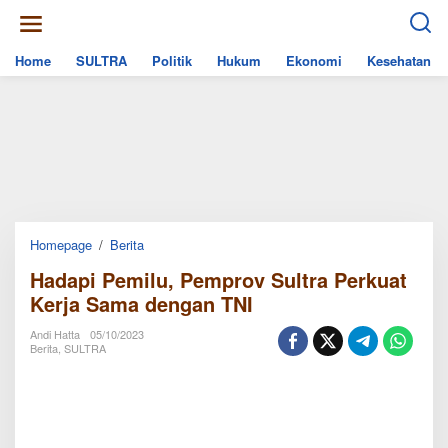
Skip
to
content
Home
SULTRA
Politik
Hukum
Ekonomi
Kesehatan
Hadapi
Homepage
/
Berita
Pemilu,
Hadapi Pemilu, Pemprov Sultra Perkuat
Pemprov
Sultra
Kerja Sama dengan TNI
Perkuat
Kerja
Andi Hatta
05/10/2023
Sama
Berita
,
SULTRA
dengan
TNI