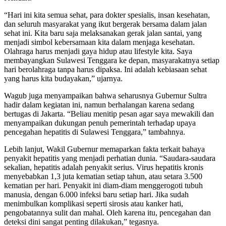
“Hari ini kita semua sehat, para dokter spesialis, insan kesehatan,
dan seluruh masyarakat yang ikut bergerak bersama dalam jalan
sehat ini. Kita baru saja melaksanakan gerak jalan santai, yang
menjadi simbol kebersamaan kita dalam menjaga kesehatan.
Olahraga harus menjadi gaya hidup atau lifestyle kita. Saya
membayangkan Sulawesi Tenggara ke depan, masyarakatnya setiap
hari berolahraga tanpa harus dipaksa. Ini adalah kebiasaan sehat
yang harus kita budayakan,” ujarnya.
Wagub juga menyampaikan bahwa seharusnya Gubernur Sultra
hadir dalam kegiatan ini, namun berhalangan karena sedang
bertugas di Jakarta. “Beliau menitip pesan agar saya mewakili dan
menyampaikan dukungan penuh pemerintah terhadap upaya
pencegahan hepatitis di Sulawesi Tenggara,” tambahnya.
Lebih lanjut, Wakil Gubernur memaparkan fakta terkait bahaya
penyakit hepatitis yang menjadi perhatian dunia. “Saudara-saudara
sekalian, hepatitis adalah penyakit serius. Virus hepatitis kronis
menyebabkan 1,3 juta kematian setiap tahun, atau setara 3.500
kematian per hari. Penyakit ini diam-diam menggerogoti tubuh
manusia, dengan 6.000 infeksi baru setiap hari. Jika sudah
menimbulkan komplikasi seperti sirosis atau kanker hati,
pengobatannya sulit dan mahal. Oleh karena itu, pencegahan dan
deteksi dini sangat penting dilakukan,” tegasnya.