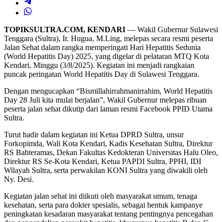
TOPIKSULTRA.COM, KENDARI
— Wakil Gubernur Sulawesi
Tenggara (Sultra), Ir. Hugua, M.Ling, melepas secara resmi peserta
Jalan Sehat dalam rangka memperingati Hari Hepatitis Sedunia
(World Hepatitis Day) 2025, yang digelar di pelataran MTQ Kota
Kendari, Minggu (3/8/2025). Kegiatan ini menjadi rangkaian
puncak peringatan World Hepatitis Day di Sulawesi Tenggara.
Dengan mengucapkan “Bismillahirrahmanirrahim, World Hepatitis
Day 28 Juli kita mulai berjalan”, Wakil Gubernur melepas ribuan
peserta jalan sehat dikutip dari laman resmi Facebook PPID Utama
Sultra.
Turut hadir dalam kegiatan ini Ketua DPRD Sultra, unsur
Forkopimda, Wali Kota Kendari, Kadis Kesehatan Sultra, Direktur
RS Bahteramas, Dekan Fakultas Kedokteran Universitas Halu Oleo,
Direktur RS Se-Kota Kendari, Ketua PAPDI Sultra, PPHI, IDI
Wilayah Sultra, serta perwakilan KONI Sultra yang diwakili oleh
Ny. Desi.
Kegiatan jalan sehat ini diikuti oleh masyarakat umum, tenaga
kesehatan, serta para dokter spesialis, sebagai bentuk kampanye
peningkatan kesadaran masyarakat tentang pentingnya pencegahan