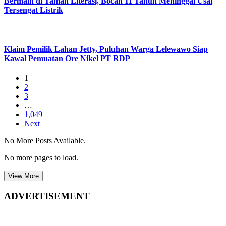
Bermain di Taman Literasi, Bocah 11 Tahun Meninggal Usai
Tersengat Listrik
Klaim Pemilik Lahan Jetty, Puluhan Warga Lelewawo Siap
Kawal Pemuatan Ore Nikel PT RDP
1
2
3
…
1,049
Next
No More Posts Available.
No more pages to load.
View More
ADVERTISEMENT