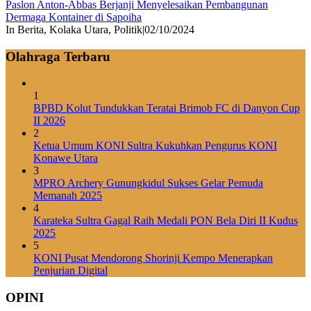
Paslon Anton-Abbas Berjanji Menyelesaikan Pembangunan
Dermaga Kontainer di Sapoiha
In Berita, Kolaka Utara, Politik
|
02/10/2024
Olahraga Terbaru
1
BPBD Kolut Tundukkan Teratai Brimob FC di Danyon Cup
II 2026
2
Ketua Umum KONI Sultra Kukuhkan Pengurus KONI
Konawe Utara
3
MPRO Archery Gunungkidul Sukses Gelar Pemuda
Memanah 2025
4
Karateka Sultra Gagal Raih Medali PON Bela Diri II Kudus
2025
5
KONI Pusat Mendorong Shorinji Kempo Menerapkan
Penjurian Digital
OPINI