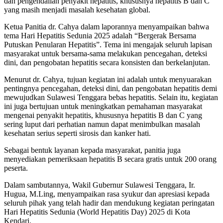
dan pengendalian penyakit hepatitis, khususnya hepatitis B dan C
yang masih menjadi masalah kesehatan global.
Ketua Panitia dr. Cahya dalam laporannya menyampaikan bahwa
tema Hari Hepatitis Sedunia 2025 adalah “Bergerak Bersama
Putuskan Penularan Hepatitis”. Tema ini mengajak seluruh lapisan
masyarakat untuk bersama-sama melakukan pencegahan, deteksi
dini, dan pengobatan hepatitis secara konsisten dan berkelanjutan.
Menurut dr. Cahya, tujuan kegiatan ini adalah untuk menyuarakan
pentingnya pencegahan, deteksi dini, dan pengobatan hepatitis demi
mewujudkan Sulawesi Tenggara bebas hepatitis. Selain itu, kegiatan
ini juga bertujuan untuk meningkatkan pemahaman masyarakat
mengenai penyakit hepatitis, khususnya hepatitis B dan C yang
sering luput dari perhatian namun dapat menimbulkan masalah
kesehatan serius seperti sirosis dan kanker hati.
Sebagai bentuk layanan kepada masyarakat, panitia juga
menyediakan pemeriksaan hepatitis B secara gratis untuk 200 orang
peserta.
Dalam sambutannya, Wakil Gubernur Sulawesi Tenggara, Ir.
Hugua, M.Ling, menyampaikan rasa syukur dan apresiasi kepada
seluruh pihak yang telah hadir dan mendukung kegiatan peringatan
Hari Hepatitis Sedunia (World Hepatitis Day) 2025 di Kota
Kendari.