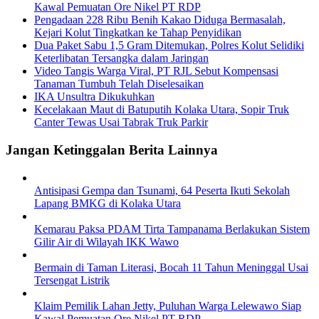
Kawal Pemuatan Ore Nikel PT RDP
Pengadaan 228 Ribu Benih Kakao Diduga Bermasalah,
Kejari Kolut Tingkatkan ke Tahap Penyidikan
Dua Paket Sabu 1,5 Gram Ditemukan, Polres Kolut Selidiki
Keterlibatan Tersangka dalam Jaringan
Video Tangis Warga Viral, PT RJL Sebut Kompensasi
Tanaman Tumbuh Telah Diselesaikan
IKA Unsultra Dikukuhkan
Kecelakaan Maut di Batuputih Kolaka Utara, Sopir Truk
Canter Tewas Usai Tabrak Truk Parkir
Jangan Ketinggalan Berita Lainnya
Antisipasi Gempa dan Tsunami, 64 Peserta Ikuti Sekolah
Lapang BMKG di Kolaka Utara
Kemarau Paksa PDAM Tirta Tampanama Berlakukan Sistem
Gilir Air di Wilayah IKK Wawo
Bermain di Taman Literasi, Bocah 11 Tahun Meninggal Usai
Tersengat Listrik
Klaim Pemilik Lahan Jetty, Puluhan Warga Lelewawo Siap
Kawal Pemuatan Ore Nikel PT RDP