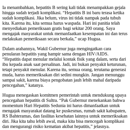
Ia menambahkan, hepatitis B sering kali tidak menampakkan gejala
hingga sudah terjadi komplikasi. “Hepatitis B ini baru terasa ketika
sudah komplikasi. Jika belum, virus ini tidak nampak pada tubuh
kita. Karena itu, kita semua harus waspada. Hari ini panitia telah
menyediakan pemeriksaan gratis bagi sekitar 200 orang. Saya
mengajak masyarakat untuk memanfaatkan kesempatan ini dan terus
melakukan pemeriksaan secara berkala,” ucap Hugua.
Dalam arahannya, Wakil Gubernur juga mengingatkan cara
penularan hepatitis yang hampir sama dengan HIV/AIDS.
“Hepatitis dapat menular melalui kontak fisik yang dalam, serta dari
ibu kepada anak saat persalinan. Jadi, ini bukan penyakit keturunan,
tetapi penyakit menular. Karena itu, semua orang, terutama generasi
muda, harus memeriksakan diri sedini mungkin. Jangan menunggu
sampai sakit, karena biaya pengobatan jauh lebih mahal daripada
pencegahan,” katanya.
Hugua menegaskan komitmen pemerintah untuk mendukung upaya
pencegahan hepatitis di Sultra. “Pak Gubernur menekankan bahwa
momentum Hari Hepatitis Sedunia ini harus dimanfaatkan untuk
mengajak masyarakat datang ke puskesmas, rumah sakit kabupaten,
RS Bahteramas, dan fasilitas kesehatan lainnya untuk memeriksakan
diri. Jika kita tahu lebih awal, maka kita bisa mencegah komplikasi
dan mengurangi risiko kematian akibat hepatitis,” jelasnya.