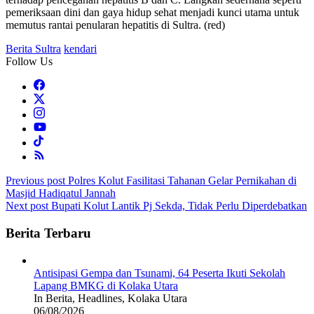
pemeriksaan dini dan gaya hidup sehat menjadi kunci utama untuk
memutus rantai penularan hepatitis di Sultra. (red)
Berita Sultra
kendari
Follow Us
Post
Previous post
Polres Kolut Fasilitasi Tahanan Gelar Pernikahan di
Masjid Hadiqatul Jannah
navigation
Next post
Bupati Kolut Lantik Pj Sekda, Tidak Perlu Diperdebatkan
Berita Terbaru
Antisipasi Gempa dan Tsunami, 64 Peserta Ikuti Sekolah
Lapang BMKG di Kolaka Utara
In Berita, Headlines, Kolaka Utara
06/08/2026