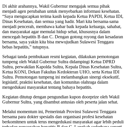
Di akhir arahannya, Wakil Gubernur mengajak semua pihak
menjadi agen perubahan untuk menyebarkan informasi kesehatan.
“Saya mengucapkan terima kasih kepada Ketua PAPDI, Ketua IDI,
Dinas Kesehatan, dan semua yang hadir. Mari kita bersama-sama
menjadi pencerah, membawa kabar baik kepada keluarga, sahabat,
dan masyarakat agar memulai hidup sehat, khususnya dalam
mencegah hepatitis B dan C. Dengan gotong royong dan kesadaran
bersama, saya yakin kita bisa mewujudkan Sulawesi Tenggara
bebas hepatitis,” tutupnya.
Sebagai tanda pembukaan resmi kegiatan, dilakukan pemotongan
tumpeng oleh Wakil Gubernur Sultra didampingi Ketua DPRD
Sultra, perwakilan Kapolda Sultra, Kepala Dinas Kesehatan Sultra,
Ketua KONI, Dekan Fakultas Kedokteran UHO, serta Ketua IDI
Sultra. Pemotongan tumpeng ini melambangkan sinergi eksekutif,
legislatif, praktisi kesehatan, dan komunitas olahraga dalam
mengedukasi masyarakat tentang bahaya hepatitis.
Kegiatan ditutup dengan pengundian kupon doorprize oleh Wakil
Gubernur Sultra, yang disambut antusias oleh peserta jalan sehat.
Melalui momentum ini, Pemerintah Provinsi Sulawesi Tenggara
bersama para dokter spesialis dan organisasi profesi kesehatan
berkomitmen untuk terus mengedukasi masyarakat agar lebih peduli
terhadap pencegahan hepatitis B dan C. Langkah sederhana seperti