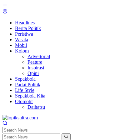
Skip
to
content
Headlines
Berita Politik
Peristiwa
Wisata
Mobil
Kolom
Advertorial
Feature
Inspirasi
Opini
Sepakbola
Partai Politik
Life Style
Sepakbola Kita
Otomotif
Daihatsu