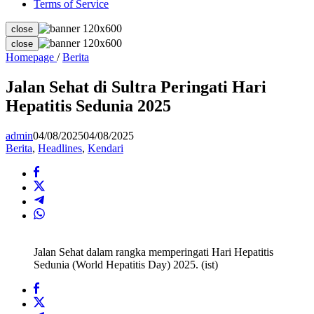
Terms of Service
close
close
Jalan
Homepage
/
Berita
Sehat
di
Jalan Sehat di Sultra Peringati Hari
Sultra
Hepatitis Sedunia 2025
Peringati
Hari
Hepatitis
admin
04/08/2025
04/08/2025
Sedunia
Berita
,
Headlines
,
Kendari
2025
Jalan Sehat dalam rangka memperingati Hari Hepatitis
Sedunia (World Hepatitis Day) 2025. (ist)