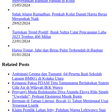
Menyerahkan Bantuan Pangan di Kolut
15/05/2024
Sidak Jelang Ramadhan, Pemkab Kolut Dapati Harga Beras
Merangkak Naik
29/02/2024
Tunjukan Trend Positif, Bank Sultra Catat Pencapaian Laba
2023 Tembus 406 Miliar
22/01/2024
Harga Tomat, Jahe dan Beras Pulut Terkendali di Baubau
01/01/2024
Related Posts
Antisipasi Gempa dan Tsunami, 64 Peserta Ikuti Sekolah
Lapang BMKG di Kolaka Utara
Kemarau Paksa PDAM Tirta Tampanama Berlakukan Sistem
Gilir Air di Wilayah IKK Wawo
Penyanyi Muda Bulukumba Diva Ananda Eksya Rilis Single
“Uwelaiki”, Perkuat Eksistensi Musik Bugis
Bermain di Taman Literasi, Bocah 11 Tahun Meninggal Usai
Tersengat Listrik
Klaim Pemilik Lahan Jetty, Puluhan Warga Lelewawo Siap