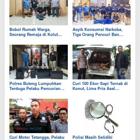
Bobol Rumah Warga,
Asyik Konsumsi Narkoba,
Seorang Remaja di Kolut
Tiga Orang Pencuri Ban
Dibekuk Polisi
Mobil Dibekuk Polisi
Polres Buteng Lumpuhkan
Curi 100 Ekor Sapi Ternak di
Terduga Pelaku Pencurian
Konut, Lima Pria Asal
dengan Timah Panas
Kendari Dibekuk Polisi
Curi Motor Tetangga, Pelaku
Polisi Masih Selidiki