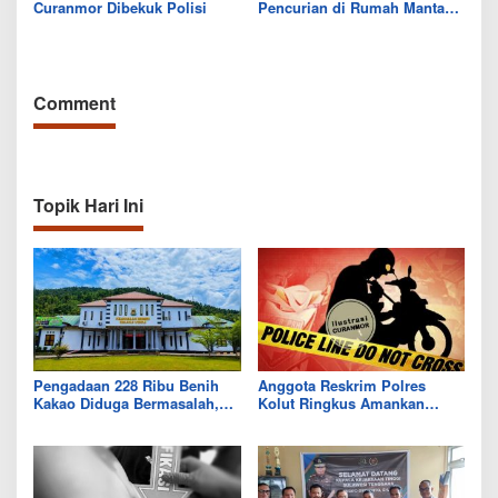
Curanmor Dibekuk Polisi
Pencurian di Rumah Mantan
Bupati Kolaka
Comment
Topik Hari Ini
Pengadaan 228 Ribu Benih
Anggota Reskrim Polres
Kakao Diduga Bermasalah,
Kolut Ringkus Amankan
Kejari Kolut Tingkatkan ke
Pelaku Curanmor di Morowali
Tahap Penyidikan