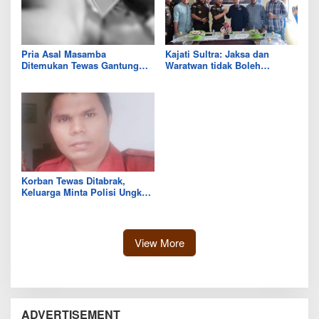
Pria Asal Masamba
Kajati Sultra: Jaksa dan
Ditemukan Tewas Gantung
Waratwan tidak Boleh
Diri di Kamar Kosnya
Bohong
Korban Tewas Ditabrak,
Keluarga Minta Polisi Ungkap
Identitas Pemilik Mobil
View More
ADVERTISEMENT