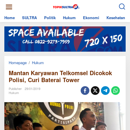
Skip
to
content
Home
SULTRA
Politik
Hukum
Ekonomi
Kesehatan
Mantan
Homepage
/
Hukum
Karyawan
Mantan Karyawan Telkomsel Dicokok
Telkomsel
Dicokok
Polisi, Curi Baterai Tower
Polisi,
Curi
Publisher
29/01/2019
Baterai
Hukum
Tower