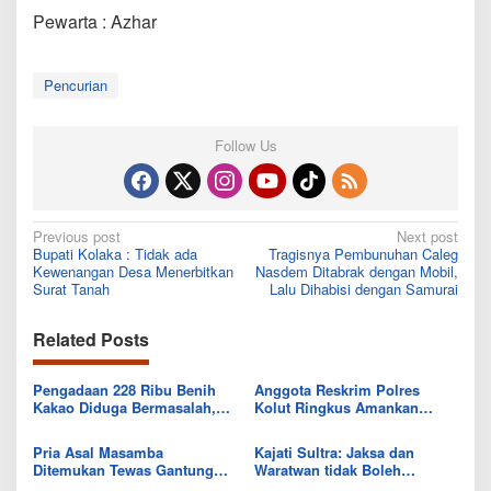
Pewarta : Azhar
Pencurian
Follow Us
Post
Previous post
Next post
Bupati Kolaka : Tidak ada
Tragisnya Pembunuhan Caleg
navigation
Kewenangan Desa Menerbitkan
Nasdem Ditabrak dengan Mobil,
Surat Tanah
Lalu Dihabisi dengan Samurai
Related Posts
Pengadaan 228 Ribu Benih
Anggota Reskrim Polres
Kakao Diduga Bermasalah,
Kolut Ringkus Amankan
Kejari Kolut Tingkatkan ke
Pelaku Curanmor di Morowali
Tahap Penyidikan
Pria Asal Masamba
Kajati Sultra: Jaksa dan
Ditemukan Tewas Gantung
Waratwan tidak Boleh
Diri di Kamar Kosnya
Bohong