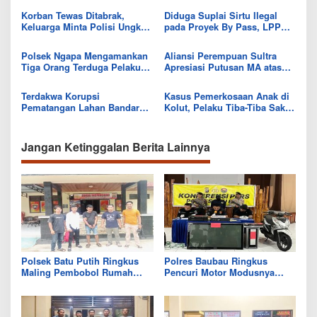
Korban Tewas Ditabrak,
Diduga Suplai Sirtu Ilegal
Keluarga Minta Polisi Ungkap
pada Proyek By Pass, LPPN
Identitas Pemilik Mobil
Minta APH Bertindak
Polsek Ngapa Mengamankan
Aliansi Perempuan Sultra
Tiga Orang Terduga Pelaku
Apresiasi Putusan MA atas
Pencurian Kabel Listrik
Kasus Prof Barlian
Terdakwa Korupsi
Kasus Pemerkosaan Anak di
Pematangan Lahan Bandara
Kolut, Pelaku Tiba-Tiba Sakit
Kolut Ditahan di Rutan
Saat Diperiksa
Kendari
Jangan Ketinggalan Berita Lainnya
Polsek Batu Putih Ringkus
Polres Baubau Ringkus
Maling Pembobol Rumah
Pencuri Motor Modusnya
Warga
Bertamu