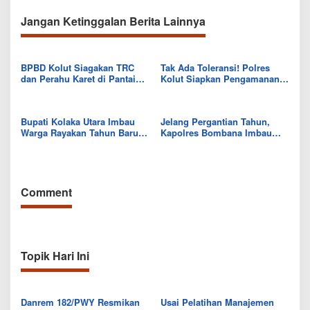
Jangan Ketinggalan Berita Lainnya
BPBD Kolut Siagakan TRC
Tak Ada Toleransi! Polres
dan Perahu Karet di Pantai
Kolut Siapkan Pengamanan
Berova Pasca Tahun Baru
Ketat Menjelang Tahun Baru
2026
Bupati Kolaka Utara Imbau
Jelang Pergantian Tahun,
Warga Rayakan Tahun Baru
Kapolres Bombana Imbau
2026 Secara Sederhana dan
Warga Tetap Jaga
Tertib
Kambtibmas
Comment
Topik Hari Ini
Danrem 182/PWY Resmikan
Usai Pelatihan Manajemen