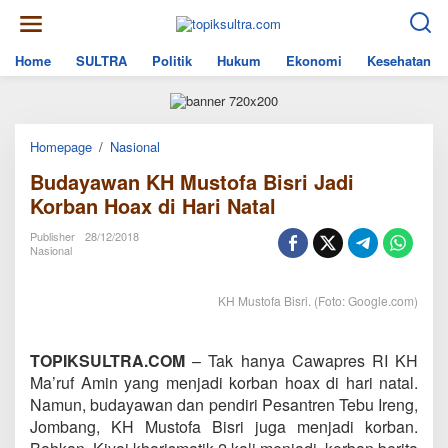
Skip
to
content
Home
SULTRA
Politik
Hukum
Ekonomi
Kesehatan
Budayawan
Homepage
/
Nasional
KH
Budayawan KH Mustofa Bisri Jadi
Mustofa
Bisri
Korban Hoax di Hari Natal
Jadi
Korban
Publisher
28/12/2018
Hoax
Nasional
di
Hari
Natal
KH Mustofa Bisri. (Foto: Google.com)
TOPIKSULTRA.COM
– Tak hanya Cawapres RI KH
Ma’ruf Amin yang menjadi korban hoax di hari natal.
Namun, budayawan dan pendiri Pesantren Tebu Ireng,
Jombang, KH Mustofa Bisri juga menjadi korban.