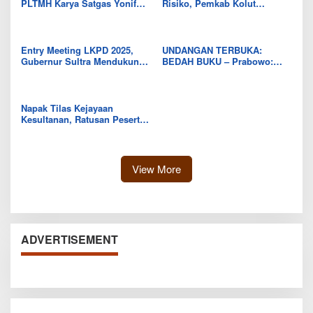
PLTMH Karya Satgas Yonif
Risiko, Pemkab Kolut
511/DY di Pedalaman Papua
Targetkan Penguatan SPIP
Entry Meeting LKPD 2025,
UNDANGAN TERBUKA:
Gubernur Sultra Mendukung
BEDAH BUKU – Prabowo:
Penuh Pemeriksaan BPK
Politik Akal Sehat Tanpa
Panggung
Napak Tilas Kejayaan
Kesultanan, Ratusan Peserta
HPN 2026 Awali Ekspedisi di
Titik Nol Banten Lama
View More
ADVERTISEMENT