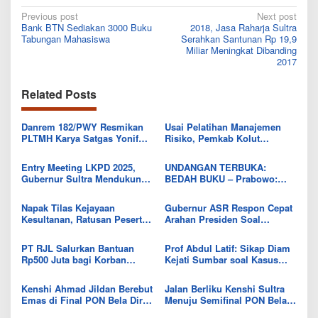
Post
Previous post
Next post
Bank BTN Sediakan 3000 Buku
2018, Jasa Raharja Sultra
navigation
Tabungan Mahasiswa
Serahkan Santunan Rp 19,9
Miliar Meningkat Dibanding
2017
Related Posts
Danrem 182/PWY Resmikan
Usai Pelatihan Manajemen
PLTMH Karya Satgas Yonif
Risiko, Pemkab Kolut
511/DY di Pedalaman Papua
Targetkan Penguatan SPIP
Entry Meeting LKPD 2025,
UNDANGAN TERBUKA:
Gubernur Sultra Mendukung
BEDAH BUKU – Prabowo:
Penuh Pemeriksaan BPK
Politik Akal Sehat Tanpa
Panggung
Napak Tilas Kejayaan
Gubernur ASR Respon Cepat
Kesultanan, Ratusan Peserta
Arahan Presiden Soal
HPN 2026 Awali Ekspedisi di
Gerakan Indonesia Asri
Titik Nol Banten Lama
PT RJL Salurkan Bantuan
Prof Abdul Latif: Sikap Diam
Rp500 Juta bagi Korban
Kejati Sumbar soal Kasus
Bencana Alam di Tiga
Bank Nagari Berpotensi
Provinsi
Melanggar Hukum
Kenshi Ahmad Jildan Berebut
Jalan Berliku Kenshi Sultra
Emas di Final PON Bela Diri
Menuju Semifinal PON Bela
2025
Diri 2025 di Kudus