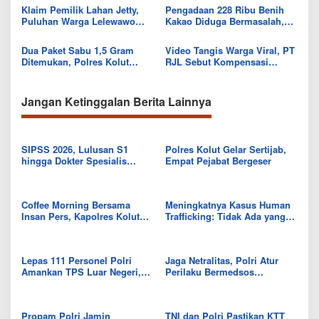
Eksistensi Musik Bugis
Klaim Pemilik Lahan Jetty,
Pengadaan 228 Ribu Benih
Puluhan Warga Lelewawo
Kakao Diduga Bermasalah,
Siap Kawal Pemuatan Ore
Kejari Kolut Tingkatkan ke
Nikel PT RDP
Tahap Penyidikan
Dua Paket Sabu 1,5 Gram
Video Tangis Warga Viral, PT
Ditemukan, Polres Kolut
RJL Sebut Kompensasi
Selidiki Keterlibatan
Tanaman Tumbuh Telah
Tersangka dalam Jaringan
Diselesaikan
Jangan Ketinggalan Berita Lainnya
SIPSS 2026, Lulusan S1
Polres Kolut Gelar Sertijab,
hingga Dokter Spesialis
Empat Pejabat Bergeser
Berpeluang Jadi Perwira
Coffee Morning Bersama
Meningkatnya Kasus Human
Insan Pers, Kapolres Kolut
Trafficking: Tidak Ada yang
Bahas 5 Point Penting
Terkecuali dari Ancaman
Lepas 111 Personel Polri
Jaga Netralitas, Polri Atur
Amankan TPS Luar Negeri,
Perilaku Bermedsos
Kabarharkam Polri: Jalankan
Jajarannya
Tugas dengan Baik
Propam Polri Jamin
TNI dan Polri Pastikan KTT