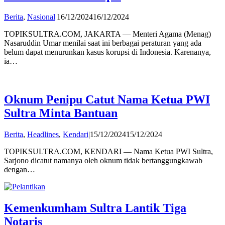
by
Berita
,
Nasional
|
16/12/2024
16/12/2024
admin
TOPIKSULTRA.COM, JAKARTA — Menteri Agama (Menag)
Nasaruddin Umar menilai saat ini berbagai peraturan yang ada
belum dapat menurunkan kasus korupsi di Indonesia. Karenanya,
ia…
Oknum Penipu Catut Nama Ketua PWI
Sultra Minta Bantuan
by
Berita
,
Headlines
,
Kendari
|
15/12/2024
15/12/2024
admin
TOPIKSULTRA.COM, KENDARI — Nama Ketua PWI Sultra,
Sarjono dicatut namanya oleh oknum tidak bertanggungkawab
dengan…
Kemenkumham Sultra Lantik Tiga
Notaris