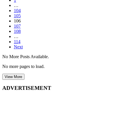
1
…
104
105
106
107
108
…
114
Next
No More Posts Available.
No more pages to load.
View More
ADVERTISEMENT