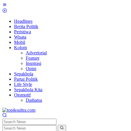
Skip
to
content
Headlines
Berita Politik
Peristiwa
Wisata
Mobil
Kolom
Advertorial
Feature
Inspirasi
Opini
Sepakbola
Partai Politik
Life Style
Sepakbola Kita
Otomotif
Daihatsu