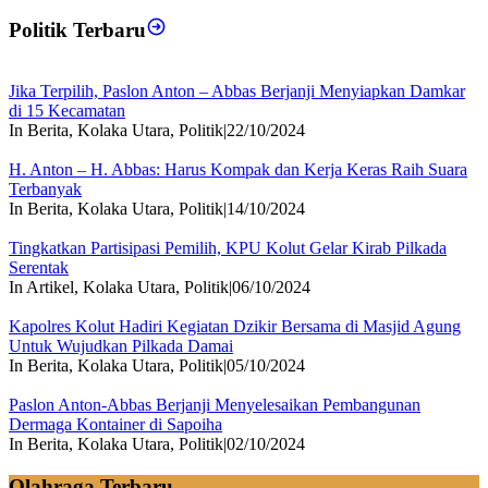
Politik Terbaru
Jika Terpilih, Paslon Anton – Abbas Berjanji Menyiapkan Damkar
di 15 Kecamatan
In Berita, Kolaka Utara, Politik
|
22/10/2024
H. Anton – H. Abbas: Harus Kompak dan Kerja Keras Raih Suara
Terbanyak
In Berita, Kolaka Utara, Politik
|
14/10/2024
Tingkatkan Partisipasi Pemilih, KPU Kolut Gelar Kirab Pilkada
Serentak
In Artikel, Kolaka Utara, Politik
|
06/10/2024
Kapolres Kolut Hadiri Kegiatan Dzikir Bersama di Masjid Agung
Untuk Wujudkan Pilkada Damai
In Berita, Kolaka Utara, Politik
|
05/10/2024
Paslon Anton-Abbas Berjanji Menyelesaikan Pembangunan
Dermaga Kontainer di Sapoiha
In Berita, Kolaka Utara, Politik
|
02/10/2024
Olahraga Terbaru