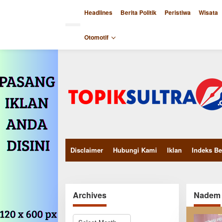
Skip
to
Headlines
Berita Politik
Peristiwa
Wisata
content
close
Otomotif
Disclaimer
Hubungi Kami
Iklan
Indeks Be
Archives
Nadem
Archives