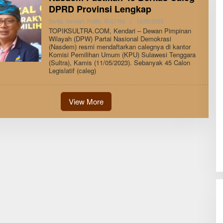
DPRD Provinsi Lengkap
By
Berita
,
Kendari
,
Politik
,
SULTRA
|
12/05/2023
Andi
TOPIKSULTRA.COM, Kendari – Dewan Pimpinan
Hatta
Wilayah (DPW) Partai Nasional Demokrasi
(Nasdem) resmi mendaftarkan calegnya di kantor
Komisi Pemilihan Umum (KPU) Sulawesi Tenggara
(Sultra), Kamis (11/05/2023). Sebanyak 45 Calon
Legislatif (caleg)
View More