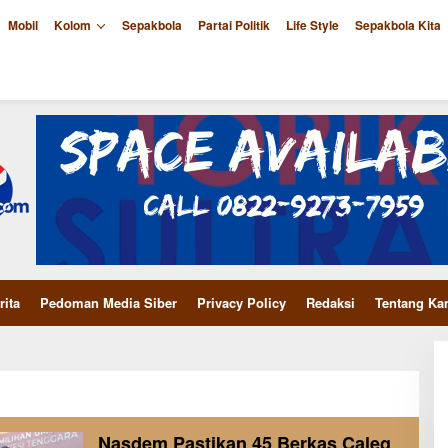
Mobil
Kolom
Sepakbola
Partai Politik
Life Style
Sepakbola Kita
rita
Pedoman Media Siber
Privacy Policy
Redaksi
Tentang Ka
Nasdem Pastikan 45 Berkas Caleg