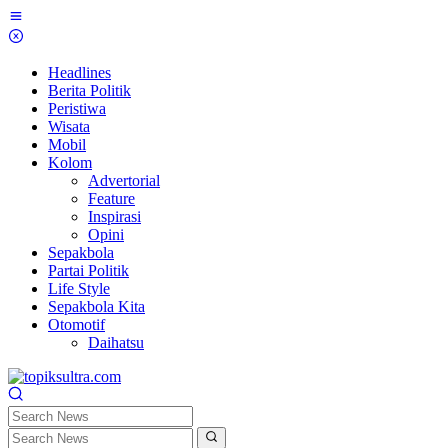
Skip
to
content
Headlines
Berita Politik
Peristiwa
Wisata
Mobil
Kolom
Advertorial
Feature
Inspirasi
Opini
Sepakbola
Partai Politik
Life Style
Sepakbola Kita
Otomotif
Daihatsu