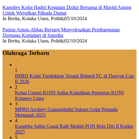
Kapolres Kolut Hadiri Kegiatan Dzikir Bersama di Masjid Agung
Untuk Wujudkan Pilkada Damai
In Berita, Kolaka Utara, Politik
|
05/10/2024
Paslon Anton-Abbas Berjanji Menyelesaikan Pembangunan
Dermaga Kontainer di Sapoiha
In Berita, Kolaka Utara, Politik
|
02/10/2024
Olahraga Terbaru
1
BPBD Kolut Tundukkan Teratai Brimob FC di Danyon Cup
II 2026
2
Ketua Umum KONI Sultra Kukuhkan Pengurus KONI
Konawe Utara
3
MPRO Archery Gunungkidul Sukses Gelar Pemuda
Memanah 2025
4
Karateka Sultra Gagal Raih Medali PON Bela Diri II Kudus
2025
5