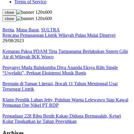
Terms of Service
close
close
Berita
,
Muna Barat
,
SULTRA
Rencana Pemasangan Listrik Wilayah Pulau Mulai Disurvei
29/08/2023
Kemarau Paksa PDAM Tirta Tampanama Berlakukan Sistem Gilir
Air di Wilayah IKK Wawo
Penyanyi Muda Bulukumba Diva Ananda Eksya Rilis Single
“Uwelaiki”, Perkuat Eksistensi Musik Bugis
Bermain di Taman Literasi, Bocah 11 Tahun Meninggal Usai
Tersengat Listrik
Klaim Pemilik Lahan Jetty, Puluhan Warga Lelewawo Siap Kawal
Pemuatan Ore Nikel PT RDP
Pengadaan 228 Ribu Benih Kakao Diduga Bermasalah, Kejari
Kolut Tingkatkan ke Tahap Penyidikan
Archives