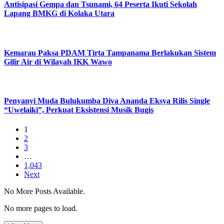
Antisipasi Gempa dan Tsunami, 64 Peserta Ikuti Sekolah
Lapang BMKG di Kolaka Utara
Kemarau Paksa PDAM Tirta Tampanama Berlakukan Sistem
Gilir Air di Wilayah IKK Wawo
Penyanyi Muda Bulukumba Diva Ananda Eksya Rilis Single
“Uwelaiki”, Perkuat Eksistensi Musik Bugis
1
2
3
…
1,043
Next
No More Posts Available.
No more pages to load.