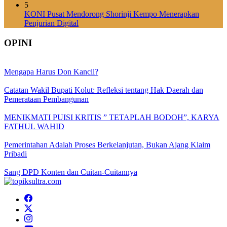
5
KONI Pusat Mendorong Shorinji Kempo Menerapkan
Penjurian Digital
OPINI
Mengapa Harus Don Kancil?
Catatan Wakil Bupati Kolut: Refleksi tentang Hak Daerah dan
Pemerataan Pembangunan
MENIKMATI PUISI KRITIS ” TETAPLAH BODOH”, KARYA
FATHUL WAHID
Pemerintahan Adalah Proses Berkelanjutan, Bukan Ajang Klaim
Pribadi
Sang DPD Konten dan Cuitan-Cuitannya