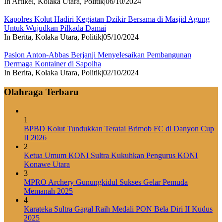
In Artikel, Kolaka Utara, Politik
|
06/10/2024
Kapolres Kolut Hadiri Kegiatan Dzikir Bersama di Masjid Agung
Untuk Wujudkan Pilkada Damai
In Berita, Kolaka Utara, Politik
|
05/10/2024
Paslon Anton-Abbas Berjanji Menyelesaikan Pembangunan
Dermaga Kontainer di Sapoiha
In Berita, Kolaka Utara, Politik
|
02/10/2024
Olahraga Terbaru
1
BPBD Kolut Tundukkan Teratai Brimob FC di Danyon Cup
II 2026
2
Ketua Umum KONI Sultra Kukuhkan Pengurus KONI
Konawe Utara
3
MPRO Archery Gunungkidul Sukses Gelar Pemuda
Memanah 2025
4
Karateka Sultra Gagal Raih Medali PON Bela Diri II Kudus
2025