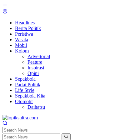
Skip
to
content
Headlines
Berita Politik
Peristiwa
Wisata
Mobil
Kolom
Advertorial
Feature
Inspirasi
Opini
Sepakbola
Partai Politik
Life Style
Sepakbola Kita
Otomotif
Daihatsu