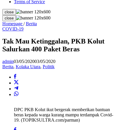
Terms of Service
close
close
Tak
Homepage
/
Berita
Mau
COVID-19
Ketinggalan,
PKB
Tak Mau Ketinggalan, PKB Kolut
Kolut
Salurkan 400 Paket Beras
Salurkan
400
Paket
admin
03/05/2020
03/05/2020
Beras
Berita
,
Kolaka Utara
,
Politik
DPC PKB Kolut ikut bergerak memberikan bantuan
beras kepada warga kurang mampu terdampak Covid-
19. (TOPIKSULTRA.com/parman)