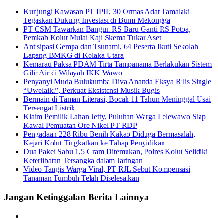
Kunjungi Kawasan PT IPIP, 30 Ormas Adat Tamalaki
Tegaskan Dukung Investasi di Bumi Mekongga
PT CSM Tawarkan Bangun RS Baru Ganti RS Potoa,
Pemkab Kolut Mulai Kaji Skema Tukar Aset
Antisipasi Gempa dan Tsunami, 64 Peserta Ikuti Sekolah
Lapang BMKG di Kolaka Utara
Kemarau Paksa PDAM Tirta Tampanama Berlakukan Sistem
Gilir Air di Wilayah IKK Wawo
Penyanyi Muda Bulukumba Diva Ananda Eksya Rilis Single
“Uwelaiki”, Perkuat Eksistensi Musik Bugis
Bermain di Taman Literasi, Bocah 11 Tahun Meninggal Usai
Tersengat Listrik
Klaim Pemilik Lahan Jetty, Puluhan Warga Lelewawo Siap
Kawal Pemuatan Ore Nikel PT RDP
Pengadaan 228 Ribu Benih Kakao Diduga Bermasalah,
Kejari Kolut Tingkatkan ke Tahap Penyidikan
Dua Paket Sabu 1,5 Gram Ditemukan, Polres Kolut Selidiki
Keterlibatan Tersangka dalam Jaringan
Video Tangis Warga Viral, PT RJL Sebut Kompensasi
Tanaman Tumbuh Telah Diselesaikan
Jangan Ketinggalan Berita Lainnya