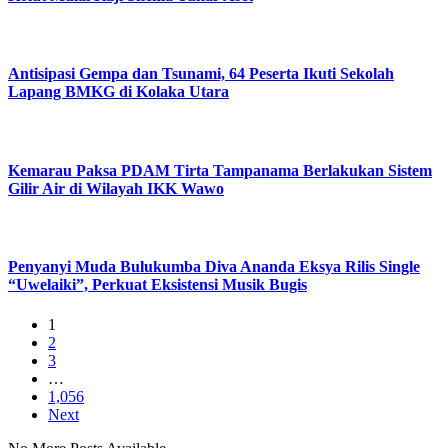
Antisipasi Gempa dan Tsunami, 64 Peserta Ikuti Sekolah
Lapang BMKG di Kolaka Utara
Kemarau Paksa PDAM Tirta Tampanama Berlakukan Sistem
Gilir Air di Wilayah IKK Wawo
Penyanyi Muda Bulukumba Diva Ananda Eksya Rilis Single
“Uwelaiki”, Perkuat Eksistensi Musik Bugis
1
2
3
…
1,056
Next