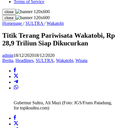
Terms of Service
close
close
Titik
Homepage
/
SULTRA
/
Wakatobi
Terang
Pariwisata
Titik Terang Pariwisata Wakatobi, Rp
Wakatobi,
28,9 Triliun Siap Dikucurkan
Rp
28,9
Triliun
admin
18/12/2020
18/12/2020
Siap
Berita
,
Headlines
,
SULTRA
,
Wakatobi
,
Wisata
Dikucurkan
Gubernur Sultra, Ali Mazi (Foto: JGS/Frans Patadung,
for topiksultra.com)