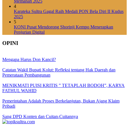
Memanah 2025
4
Karateka Sultra Gagal Raih Medali PON Bela Diri II Kudus
2025
5
KONI Pusat Mendorong Shorinji Kempo Menerapkan
Penjurian Digital
OPINI
Mengapa Harus Don Kancil?
Catatan Wakil Bupati Kolut: Refleksi tentang Hak Daerah dan
Pemerataan Pembangunan
MENIKMATI PUISI KRITIS ” TETAPLAH BODOH”, KARYA
FATHUL WAHID
Pemerintahan Adalah Proses Berkelanjutan, Bukan Ajang Klaim
Pribadi
Sang DPD Konten dan Cuitan-Cuitannya