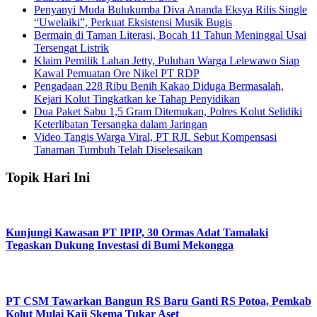
Penyanyi Muda Bulukumba Diva Ananda Eksya Rilis Single
“Uwelaiki”, Perkuat Eksistensi Musik Bugis
Bermain di Taman Literasi, Bocah 11 Tahun Meninggal Usai
Tersengat Listrik
Klaim Pemilik Lahan Jetty, Puluhan Warga Lelewawo Siap
Kawal Pemuatan Ore Nikel PT RDP
Pengadaan 228 Ribu Benih Kakao Diduga Bermasalah,
Kejari Kolut Tingkatkan ke Tahap Penyidikan
Dua Paket Sabu 1,5 Gram Ditemukan, Polres Kolut Selidiki
Keterlibatan Tersangka dalam Jaringan
Video Tangis Warga Viral, PT RJL Sebut Kompensasi
Tanaman Tumbuh Telah Diselesaikan
Topik Hari Ini
Kunjungi Kawasan PT IPIP, 30 Ormas Adat Tamalaki
Tegaskan Dukung Investasi di Bumi Mekongga
PT CSM Tawarkan Bangun RS Baru Ganti RS Potoa, Pemkab
Kolut Mulai Kaji Skema Tukar Aset