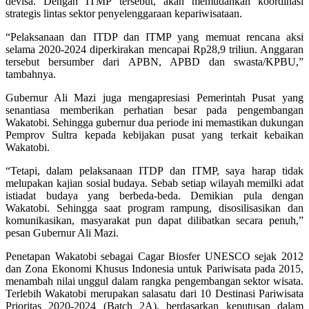
devisa. Dengan ITMP tersebut, akan memudahkan koordinasi
strategis lintas sektor penyelenggaraan kepariwisataan.
“Pelaksanaan dan ITDP dan ITMP yang memuat rencana aksi
selama 2020-2024 diperkirakan mencapai Rp28,9 triliun. Anggaran
tersebut bersumber dari APBN, APBD dan swasta/KPBU,”
tambahnya.
Gubernur Ali Mazi juga mengapresiasi Pemerintah Pusat yang
senantiasa memberikan perhatian besar pada pengembangan
Wakatobi. Sehingga gubernur dua periode ini memastikan dukungan
Pemprov Sultra kepada kebijakan pusat yang terkait kebaikan
Wakatobi.
“Tetapi, dalam pelaksanaan ITDP dan ITMP, saya harap tidak
melupakan kajian sosial budaya. Sebab setiap wilayah memilki adat
istiadat budaya yang berbeda-beda. Demikian pula dengan
Wakatobi. Sehingga saat program rampung, disosilisasikan dan
komunikasikan, masyarakat pun dapat dilibatkan secara penuh,”
pesan Gubernur Ali Mazi.
Penetapan Wakatobi sebagai Cagar Biosfer UNESCO sejak 2012
dan Zona Ekonomi Khusus Indonesia untuk Pariwisata pada 2015,
menambah nilai unggul dalam rangka pengembangan sektor wisata.
Terlebih Wakatobi merupakan salasatu dari 10 Destinasi Pariwisata
Prioritas 2020-2024 (Batch 2A), berdasarkan keputusan dalam