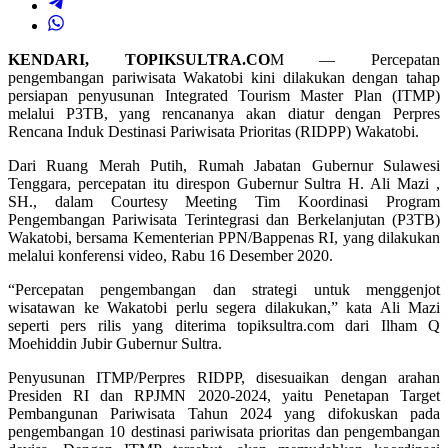
KENDARI, TOPIKSULTRA.CO
M — Percepatan
pengembangan pariwisata Wakatobi kini dilakukan dengan tahap
persiapan penyusunan Integrated Tourism Master Plan (ITMP)
melalui P3TB, yang rencananya akan diatur dengan Perpres
Rencana Induk Destinasi Pariwisata Prioritas (RIDPP) Wakatobi.
Dari Ruang Merah Putih, Rumah Jabatan Gubernur Sulawesi
Tenggara, percepatan itu direspon Gubernur Sultra H. Ali Mazi ,
SH., dalam Courtesy Meeting Tim Koordinasi Program
Pengembangan Pariwisata Terintegrasi dan Berkelanjutan (P3TB)
Wakatobi, bersama Kementerian PPN/Bappenas RI, yang dilakukan
melalui konferensi video, Rabu 16 Desember 2020.
“Percepatan pengembangan dan strategi untuk menggenjot
wisatawan ke Wakatobi perlu segera dilakukan,” kata Ali Mazi
seperti pers rilis yang diterima topiksultra.com dari Ilham Q
Moehiddin Jubir Gubernur Sultra.
Penyusunan ITMP/Perpres RIDPP, disesuaikan dengan arahan
Presiden RI dan RPJMN 2020-2024, yaitu Penetapan Target
Pembangunan Pariwisata Tahun 2024 yang difokuskan pada
pengembangan 10 destinasi pariwisata prioritas dan pengembangan