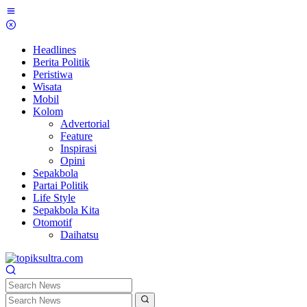
Skip
to
content
Headlines
Berita Politik
Peristiwa
Wisata
Mobil
Kolom
Advertorial
Feature
Inspirasi
Opini
Sepakbola
Partai Politik
Life Style
Sepakbola Kita
Otomotif
Daihatsu