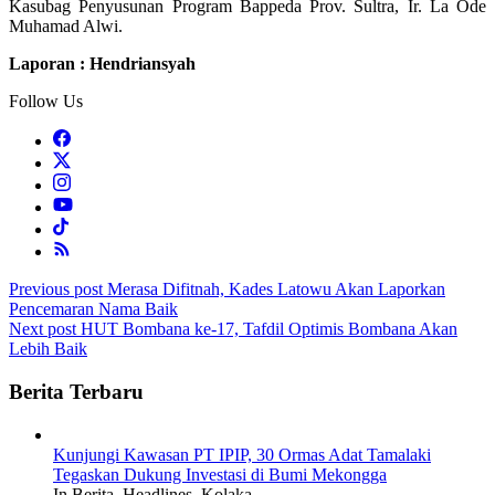
Kasubag Penyusunan Program Bappeda Prov. Sultra, Ir. La Ode
Muhamad Alwi.
Laporan : Hendriansyah
Follow Us
Post
Previous post
Merasa Difitnah, Kades Latowu Akan Laporkan
Pencemaran Nama Baik
navigation
Next post
HUT Bombana ke-17, Tafdil Optimis Bombana Akan
Lebih Baik
Berita Terbaru
Kunjungi Kawasan PT IPIP, 30 Ormas Adat Tamalaki
Tegaskan Dukung Investasi di Bumi Mekongga
In Berita, Headlines, Kolaka