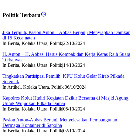
Politik Terbaru
Jika Terpilih, Paslon Anton – Abbas Berjanji Menyiapkan Damkar
di 15 Kecamatan
In Berita, Kolaka Utara, Politik
|
22/10/2024
H. Anton – H. Abbas: Harus Kompak dan Kerja Keras Raih Suara
Terbanyak
In Berita, Kolaka Utara, Politik
|
14/10/2024
Tingkatkan Partisipasi Pemilih, KPU Kolut Gelar Kirab Pilkada
Serentak
In Artikel, Kolaka Utara, Politik
|
06/10/2024
Kapolres Kolut Hadiri Kegiatan Dzikir Bersama di Masjid Agung
Untuk Wujudkan Pilkada Damai
In Berita, Kolaka Utara, Politik
|
05/10/2024
Paslon Anton-Abbas Berjanji Menyelesaikan Pembangunan
Dermaga Kontainer di Sapoiha
In Berita, Kolaka Utara, Politik
|
02/10/2024