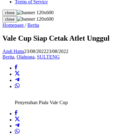
Terms of Service
close
close
Vale
Homepage
/
Berita
Cup
Siap
Vale Cup Siap Cetak Atlet Unggul
Cetak
Atlet
Andi Hatta
23/08/2022
23/08/2022
Unggul
Berita
,
Olahraga
,
SULTENG
Penyerahan Piala Vale Cup