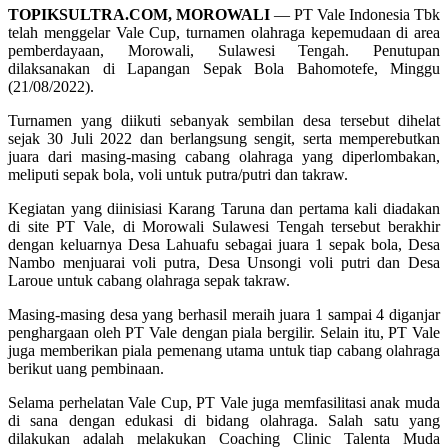
TOPIKSULTRA.COM, MOROWALI
— PT Vale Indonesia Tbk
telah menggelar Vale Cup, turnamen olahraga kepemudaan di area
pemberdayaan, Morowali, Sulawesi Tengah. Penutupan
dilaksanakan di Lapangan Sepak Bola Bahomotefe, Minggu
(21/08/2022).
Turnamen yang diikuti sebanyak sembilan desa tersebut dihelat
sejak 30 Juli 2022 dan berlangsung sengit, serta memperebutkan
juara dari masing-masing cabang olahraga yang diperlombakan,
meliputi sepak bola, voli untuk putra/putri dan takraw.
Kegiatan yang diinisiasi Karang Taruna dan pertama kali diadakan
di site PT Vale, di Morowali Sulawesi Tengah tersebut berakhir
dengan keluarnya Desa Lahuafu sebagai juara 1 sepak bola, Desa
Nambo menjuarai voli putra, Desa Unsongi voli putri dan Desa
Laroue untuk cabang olahraga sepak takraw.
Masing-masing desa yang berhasil meraih juara 1 sampai 4 diganjar
penghargaan oleh PT Vale dengan piala bergilir. Selain itu, PT Vale
juga memberikan piala pemenang utama untuk tiap cabang olahraga
berikut uang pembinaan.
Selama perhelatan Vale Cup, PT Vale juga memfasilitasi anak muda
di sana dengan edukasi di bidang olahraga. Salah satu yang
dilakukan adalah melakukan Coaching Clinic Talenta Muda