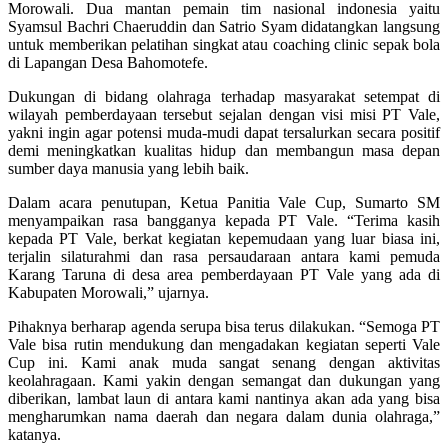
Morowali. Dua mantan pemain tim nasional indonesia yaitu
Syamsul Bachri Chaeruddin dan Satrio Syam didatangkan langsung
untuk memberikan pelatihan singkat atau coaching clinic sepak bola
di Lapangan Desa Bahomotefe.
Dukungan di bidang olahraga terhadap masyarakat setempat di
wilayah pemberdayaan tersebut sejalan dengan visi misi PT Vale,
yakni ingin agar potensi muda-mudi dapat tersalurkan secara positif
demi meningkatkan kualitas hidup dan membangun masa depan
sumber daya manusia yang lebih baik.
Dalam acara penutupan, Ketua Panitia Vale Cup, Sumarto SM
menyampaikan rasa bangganya kepada PT Vale. “Terima kasih
kepada PT Vale, berkat kegiatan kepemudaan yang luar biasa ini,
terjalin silaturahmi dan rasa persaudaraan antara kami pemuda
Karang Taruna di desa area pemberdayaan PT Vale yang ada di
Kabupaten Morowali,” ujarnya.
Pihaknya berharap agenda serupa bisa terus dilakukan. “Semoga PT
Vale bisa rutin mendukung dan mengadakan kegiatan seperti Vale
Cup ini. Kami anak muda sangat senang dengan aktivitas
keolahragaan. Kami yakin dengan semangat dan dukungan yang
diberikan, lambat laun di antara kami nantinya akan ada yang bisa
mengharumkan nama daerah dan negara dalam dunia olahraga,”
katanya.