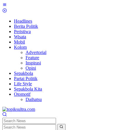
Skip
to
content
Headlines
Berita Politik
Peristiwa
Wisata
Mobil
Kolom
Advertorial
Feature
Inspirasi
Opini
Sepakbola
Partai Politik
Life Style
Sepakbola Kita
Otomotif
Daihatsu