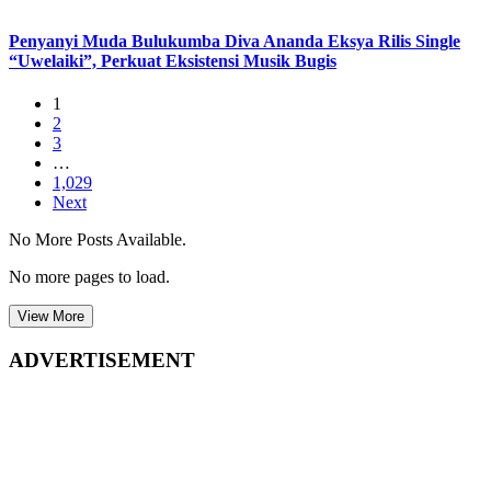
Penyanyi Muda Bulukumba Diva Ananda Eksya Rilis Single
“Uwelaiki”, Perkuat Eksistensi Musik Bugis
1
2
3
…
1,029
Next
No More Posts Available.
No more pages to load.
View More
ADVERTISEMENT