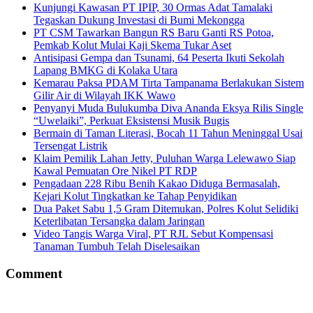
Kunjungi Kawasan PT IPIP, 30 Ormas Adat Tamalaki
Tegaskan Dukung Investasi di Bumi Mekongga
PT CSM Tawarkan Bangun RS Baru Ganti RS Potoa,
Pemkab Kolut Mulai Kaji Skema Tukar Aset
Antisipasi Gempa dan Tsunami, 64 Peserta Ikuti Sekolah
Lapang BMKG di Kolaka Utara
Kemarau Paksa PDAM Tirta Tampanama Berlakukan Sistem
Gilir Air di Wilayah IKK Wawo
Penyanyi Muda Bulukumba Diva Ananda Eksya Rilis Single
“Uwelaiki”, Perkuat Eksistensi Musik Bugis
Bermain di Taman Literasi, Bocah 11 Tahun Meninggal Usai
Tersengat Listrik
Klaim Pemilik Lahan Jetty, Puluhan Warga Lelewawo Siap
Kawal Pemuatan Ore Nikel PT RDP
Pengadaan 228 Ribu Benih Kakao Diduga Bermasalah,
Kejari Kolut Tingkatkan ke Tahap Penyidikan
Dua Paket Sabu 1,5 Gram Ditemukan, Polres Kolut Selidiki
Keterlibatan Tersangka dalam Jaringan
Video Tangis Warga Viral, PT RJL Sebut Kompensasi
Tanaman Tumbuh Telah Diselesaikan
Comment