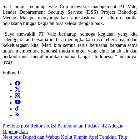
Saat tampil menutup Vale Cup mewakili management PT Vale,
Leader Departement Security Service (DSS) Project Bahodopi
Medan Malape menyampaikan apresiasinya ke seluruh panitia
pelaksana hingga kegiatan bisa selesai dengan baik.
“Saya mewakili PT Vale berharap, semoga kegiatan yang kita
selenggarakan bersama ini bisa meningkatkan rasa kebersamaan dan
kekeluargaan kita. Mari kita semua terus berusaha bersama-sama
untuk membentuk generasi muda unggul yang cinta tanah air dan
berkontribusi mengharumkan nama bangsa Indonesia,” ucapnya.
(
red)
Follow Us
Post
Previous post
Rekonstruksi Pembunuhan Firdaus, 42 Adegan
Diperagakan
navigation
Next post
Bupati dan Wabup Kolut Pimpin Apel Terakhir, Titip