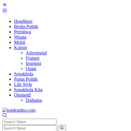
Skip
to
content
Headlines
Berita Politik
Peristiwa
Wisata
Mobil
Kolom
Advertorial
Feature
Inspirasi
Opini
Sepakbola
Partai Politik
Life Style
Sepakbola Kita
Otomotif
Daihatsu