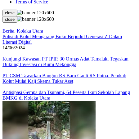
Terms of Service
close
close
Berita
,
Kolaka Utara
Polisi di Kolut Mengarang Buku Berjudul Generasi Z Dalam
Literasi Digital
14/06/2024
Kunjungi Kawasan PT IPIP, 30 Ormas Adat Tamalaki Tegaskan
Dukung Investasi di Bumi Mekongga
PT CSM Tawarkan Bangun RS Baru Ganti RS Potoa, Pemkab
Kolut Mulai Kaji Skema Tukar Aset
Antisipasi Gempa dan Tsunami, 64 Peserta Ikuti Sekolah Lapang
BMKG di Kolaka Utara