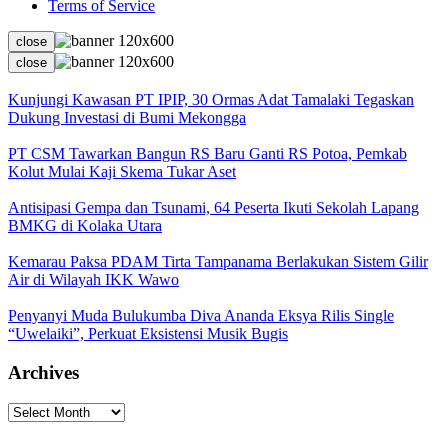
Terms of Service
close
close
Kunjungi Kawasan PT IPIP, 30 Ormas Adat Tamalaki Tegaskan
Dukung Investasi di Bumi Mekongga
PT CSM Tawarkan Bangun RS Baru Ganti RS Potoa, Pemkab
Kolut Mulai Kaji Skema Tukar Aset
Antisipasi Gempa dan Tsunami, 64 Peserta Ikuti Sekolah Lapang
BMKG di Kolaka Utara
Kemarau Paksa PDAM Tirta Tampanama Berlakukan Sistem Gilir
Air di Wilayah IKK Wawo
Penyanyi Muda Bulukumba Diva Ananda Eksya Rilis Single
“Uwelaiki”, Perkuat Eksistensi Musik Bugis
Archives
Archives