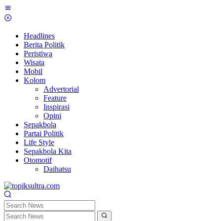
Skip
to
content
Headlines
Berita Politik
Peristiwa
Wisata
Mobil
Kolom
Advertorial
Feature
Inspirasi
Opini
Sepakbola
Partai Politik
Life Style
Sepakbola Kita
Otomotif
Daihatsu