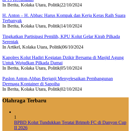
In Berita, Kolaka Utara, Politik
|
22/10/2024
H. Anton – H. Abbas: Harus Kompak dan Kerja Keras Raih Suara
Terbanyak
In Berita, Kolaka Utara, Politik
|
14/10/2024
Tingkatkan Partisipasi Pemilih, KPU Kolut Gelar Kirab Pilkada
Serentak
In Artikel, Kolaka Utara, Politik
|
06/10/2024
Kapolres Kolut Hadiri Kegiatan Dzikir Bersama di Masjid Agung
Untuk Wujudkan Pilkada Damai
In Berita, Kolaka Utara, Politik
|
05/10/2024
Paslon Anton-Abbas Berjanji Menyelesaikan Pembangunan
Dermaga Kontainer di Sapoiha
In Berita, Kolaka Utara, Politik
|
02/10/2024
Olahraga Terbaru
1
BPBD Kolut Tundukkan Teratai Brimob FC di Danyon Cup
II 2026