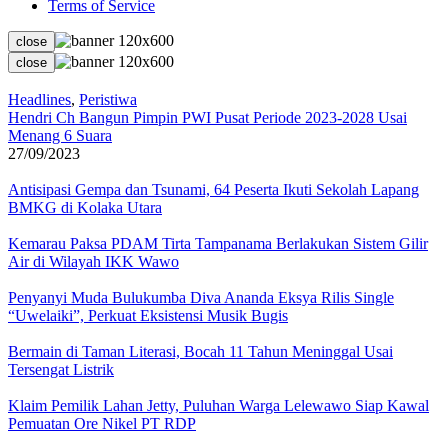
Terms of Service
close
close
Headlines
,
Peristiwa
Hendri Ch Bangun Pimpin PWI Pusat Periode 2023-2028 Usai
Menang 6 Suara
27/09/2023
Antisipasi Gempa dan Tsunami, 64 Peserta Ikuti Sekolah Lapang
BMKG di Kolaka Utara
Kemarau Paksa PDAM Tirta Tampanama Berlakukan Sistem Gilir
Air di Wilayah IKK Wawo
Penyanyi Muda Bulukumba Diva Ananda Eksya Rilis Single
“Uwelaiki”, Perkuat Eksistensi Musik Bugis
Bermain di Taman Literasi, Bocah 11 Tahun Meninggal Usai
Tersengat Listrik
Klaim Pemilik Lahan Jetty, Puluhan Warga Lelewawo Siap Kawal
Pemuatan Ore Nikel PT RDP