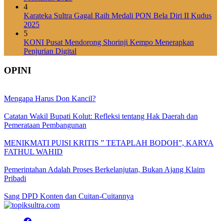
4
Karateka Sultra Gagal Raih Medali PON Bela Diri II Kudus
2025
5
KONI Pusat Mendorong Shorinji Kempo Menerapkan
Penjurian Digital
OPINI
Mengapa Harus Don Kancil?
Catatan Wakil Bupati Kolut: Refleksi tentang Hak Daerah dan
Pemerataan Pembangunan
MENIKMATI PUISI KRITIS ” TETAPLAH BODOH”, KARYA
FATHUL WAHID
Pemerintahan Adalah Proses Berkelanjutan, Bukan Ajang Klaim
Pribadi
Sang DPD Konten dan Cuitan-Cuitannya