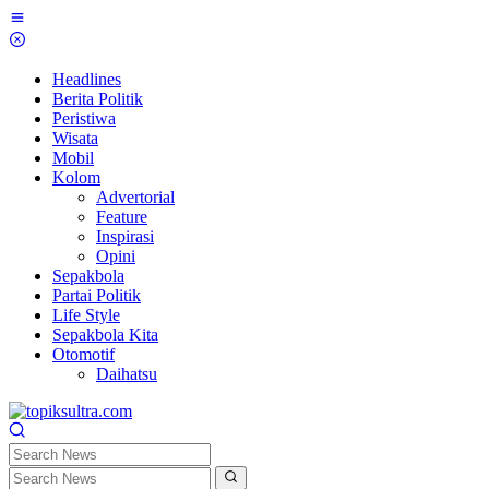
Skip
to
content
Headlines
Berita Politik
Peristiwa
Wisata
Mobil
Kolom
Advertorial
Feature
Inspirasi
Opini
Sepakbola
Partai Politik
Life Style
Sepakbola Kita
Otomotif
Daihatsu