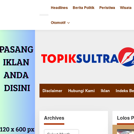
Skip
to
Headlines
Berita Politik
Peristiwa
Wisata
content
close
Otomotif
Disclaimer
Hubungi Kami
Iklan
Indeks Be
Archives
Lolos 
Archives