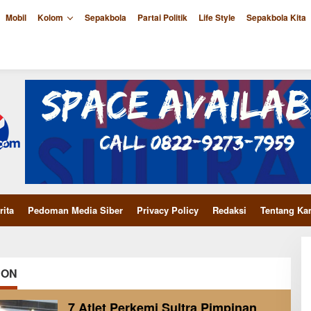
Mobil
Kolom
Sepakbola
Partai Politik
Life Style
Sepakbola Kita
rita
Pedoman Media Siber
Privacy Policy
Redaksi
Tentang Ka
PON
7 Atlet Perkemi Sultra Pimpinan