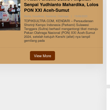
Senpai Yudhianto Mahardika, Lolos
PON XXI Aceh-Sumut
By
Berita
,
Headlines
,
Nasional
,
Olahraga
|
13/09/2023
Andi
TOPIKSULTRA.COM, KENDARI – Persaudaraan
Hatta
Shorinji Kempo Indonesia (Perkemi) Sulawesi
Tenggara (Sultra) berhasil mengantongi tiket menuju
Pekan Olahraga Nasional (PON) XXI Aceh-Sumut
2024, setelah ketujuh Kenshi (atlet) nya tampil
gemilang pada
View More