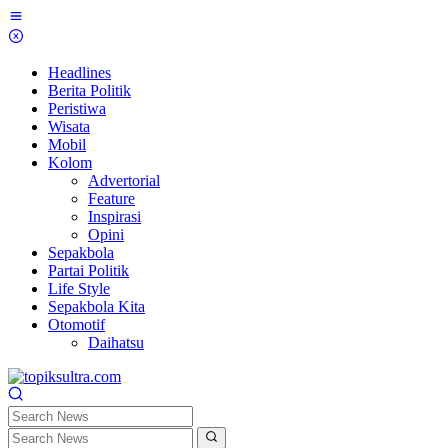
Skip
to
content
Headlines
Berita Politik
Peristiwa
Wisata
Mobil
Kolom
Advertorial
Feature
Inspirasi
Opini
Sepakbola
Partai Politik
Life Style
Sepakbola Kita
Otomotif
Daihatsu