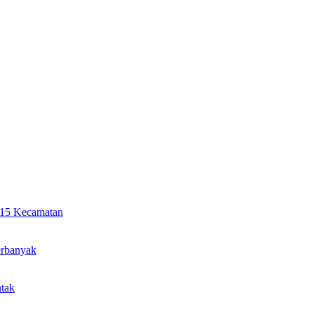
i 15 Kecamatan
erbanyak
ntak