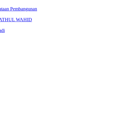
erataan Pembangunan
FATHUL WAHID
adi