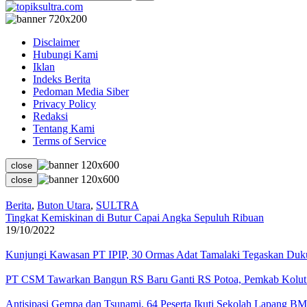
Disclaimer
Hubungi Kami
Iklan
Indeks Berita
Pedoman Media Siber
Privacy Policy
Redaksi
Tentang Kami
Terms of Service
close
close
Berita
,
Buton Utara
,
SULTRA
Tingkat Kemiskinan di Butur Capai Angka Sepuluh Ribuan
19/10/2022
Kunjungi Kawasan PT IPIP, 30 Ormas Adat Tamalaki Tegaskan Duk
PT CSM Tawarkan Bangun RS Baru Ganti RS Potoa, Pemkab Kolut 
Antisipasi Gempa dan Tsunami, 64 Peserta Ikuti Sekolah Lapang B