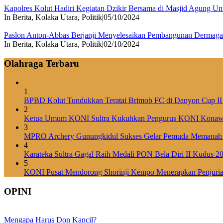
Kapolres Kolut Hadiri Kegiatan Dzikir Bersama di Masjid Agung U
In Berita, Kolaka Utara, Politik
|
05/10/2024
Paslon Anton-Abbas Berjanji Menyelesaikan Pembangunan Dermaga 
In Berita, Kolaka Utara, Politik
|
02/10/2024
Olahraga Terbaru
1
BPBD Kolut Tundukkan Teratai Brimob FC di Danyon Cup II
2
Ketua Umum KONI Sultra Kukuhkan Pengurus KONI Konaw
3
MPRO Archery Gunungkidul Sukses Gelar Pemuda Memanah
4
Karateka Sultra Gagal Raih Medali PON Bela Diri II Kudus 2
5
KONI Pusat Mendorong Shorinji Kempo Menerapkan Penjurian
OPINI
Mengapa Harus Don Kancil?