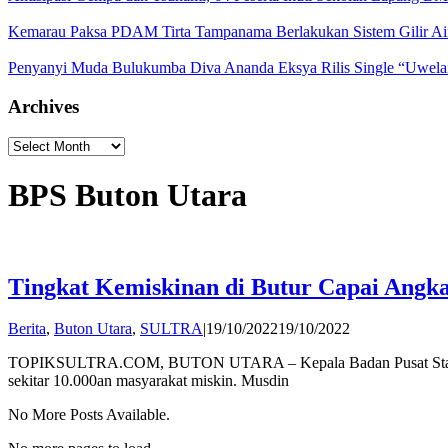
Kemarau Paksa PDAM Tirta Tampanama Berlakukan Sistem Gilir A
Penyanyi Muda Bulukumba Diva Ananda Eksya Rilis Single “Uwelaik
Archives
Archives
BPS Buton Utara
Tingkat Kemiskinan di Butur Capai Angk
by
Berita
,
Buton Utara
,
SULTRA
|
19/10/2022
19/10/2022
Publisher
TOPIKSULTRA.COM, BUTON UTARA – Kepala Badan Pusat Statistik (
sekitar 10.000an masyarakat miskin. Musdin
No More Posts Available.