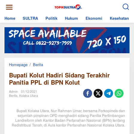
Skip
to
content
Home
SULTRA
Politik
Hukum
Ekonomi
Kesehatan
Bupati
Homepage
/
Berita
Kolut
Bupati Kolut Hadiri Sidang Terakhir
Hadiri
Sidang
Panitia PPL di BPN Kolut
Terakhir
Panitia
Admin
01/12/2021
PPL
Berita
,
Kolaka Utara
di
BPN
Kolut
Bupati Kolaka Utara, Nur Rahman Umar, bersama Forkopimda dan
sejumlah pimpinan OPD menghadiri sidang Panitia Pertimbangan
Landreform oleh Kantor Badan Pertanahan Nasional (BPN) tentang
Redistribusi Tanah, di Aula kantor Pertanahan Nasional Kolaka Utara.