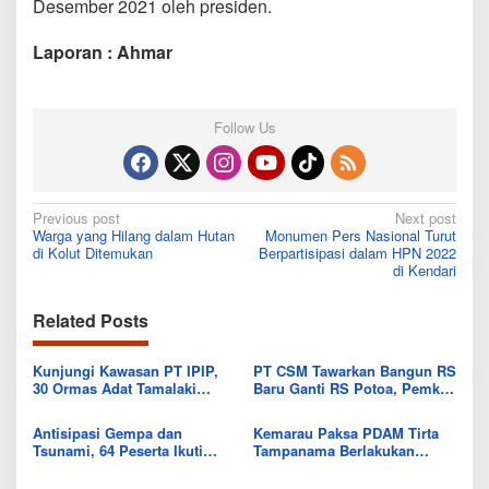
Desember 2021 oleh presiden.
Laporan : Ahmar
Follow Us
Post
Previous post
Next post
Warga yang Hilang dalam Hutan
Monumen Pers Nasional Turut
navigation
di Kolut Ditemukan
Berpartisipasi dalam HPN 2022
di Kendari
Related Posts
Kunjungi Kawasan PT IPIP,
PT CSM Tawarkan Bangun RS
30 Ormas Adat Tamalaki
Baru Ganti RS Potoa, Pemkab
Tegaskan Dukung Investasi di
Kolut Mulai Kaji Skema Tukar
Bumi Mekongga
Aset
Antisipasi Gempa dan
Kemarau Paksa PDAM Tirta
Tsunami, 64 Peserta Ikuti
Tampanama Berlakukan
Sekolah Lapang BMKG di
Sistem Gilir Air di Wilayah
Kolaka Utara
IKK Wawo