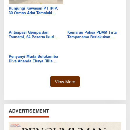
Kunjungi Kawasan PT IPIP,
30 Ormas Adat Tamalaki
Tegaskan Dukung Investasi di
Bumi Mekongga
Antisipasi Gempa dan
Kemarau Paksa PDAM Tirta
Tsunami, 64 Peserta Ikuti
Tampanama Berlakukan
Sekolah Lapang BMKG di
Sistem Gilir Air di Wilayah
Kolaka Utara
IKK Wawo
Penyanyi Muda Bulukumba
Diva Ananda Eksya Rilis
Single “Uwelaiki”, Perkuat
Eksistensi Musik Bugis
View More
ADVERTISEMENT