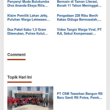
Penyanyi Muda Bulukumba
Bermain di Taman Literasi,
Diva Ananda Eksya Rilis
Bocah 11 Tahun Meninggal
Single “Uwelaiki”, Perkuat
Usai Tersengat Listrik
Eksistensi Musik Bugis
Klaim Pemilik Lahan Jetty,
Pengadaan 228 Ribu Benih
Puluhan Warga Lelewawo
Kakao Diduga Bermasalah,
Siap Kawal Pemuatan Ore
Kejari Kolut Tingkatkan ke
Nikel PT RDP
Tahap Penyidikan
Dua Paket Sabu 1,5 Gram
Video Tangis Warga Viral, PT
Ditemukan, Polres Kolut
RJL Sebut Kompensasi
Selidiki Keterlibatan
Tanaman Tumbuh Telah
Tersangka dalam Jaringan
Diselesaikan
Comment
Topik Hari Ini
PT CSM Tawarkan Bangun RS
Baru Ganti RS Potoa, Pemkab
Kolut Mulai Kaji Skema Tukar
Aset