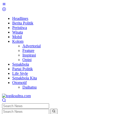
Skip
to
content
Headlines
Berita Politik
Peristiwa
Wisata
Mobil
Kolom
Advertorial
Feature
Inspirasi
Opini
Sepakbola
Partai Politik
Life Style
Sepakbola Kita
Otomotif
Daihatsu