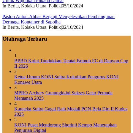
Untuk Wujudkan Pilkada Damai
In Berita, Kolaka Utara, Politik
|
05/10/2024
Paslon Anton-Abbas Berjanji Menyelesaikan Pembangunan
Dermaga Kontainer di Sapoiha
In Berita, Kolaka Utara, Politik
|
02/10/2024
Olahraga Terbaru
1
BPBD Kolut Tundukkan Teratai Brimob FC di Danyon Cup
II 2026
2
Ketua Umum KONI Sultra Kukuhkan Pengurus KONI
Konawe Utara
3
MPRO Archery Gunungkidul Sukses Gelar Pemuda
Memanah 2025
4
Karateka Sultra Gagal Raih Medali PON Bela Diri II Kudus
2025
5
KONI Pusat Mendorong Shorinji Kempo Menerapkan
Penjurian Digital