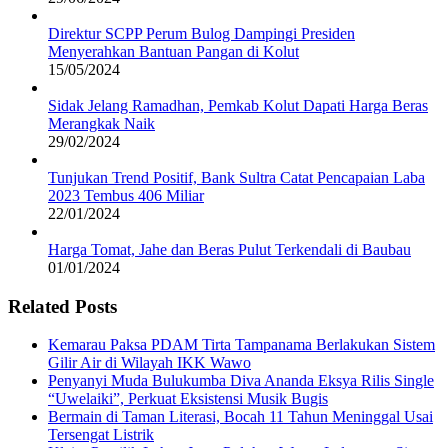
Direktur SCPP Perum Bulog Dampingi Presiden
Menyerahkan Bantuan Pangan di Kolut
15/05/2024
Sidak Jelang Ramadhan, Pemkab Kolut Dapati Harga Beras
Merangkak Naik
29/02/2024
Tunjukan Trend Positif, Bank Sultra Catat Pencapaian Laba
2023 Tembus 406 Miliar
22/01/2024
Harga Tomat, Jahe dan Beras Pulut Terkendali di Baubau
01/01/2024
Related Posts
Kemarau Paksa PDAM Tirta Tampanama Berlakukan Sistem
Gilir Air di Wilayah IKK Wawo
Penyanyi Muda Bulukumba Diva Ananda Eksya Rilis Single
“Uwelaiki”, Perkuat Eksistensi Musik Bugis
Bermain di Taman Literasi, Bocah 11 Tahun Meninggal Usai
Tersengat Listrik