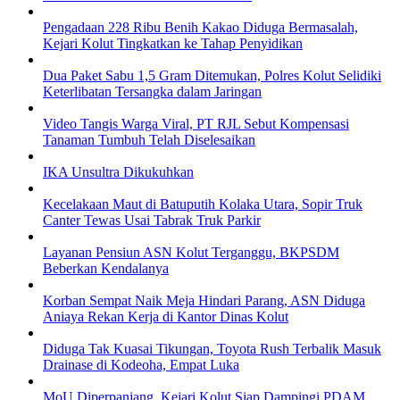
Pengadaan 228 Ribu Benih Kakao Diduga Bermasalah,
Kejari Kolut Tingkatkan ke Tahap Penyidikan
Dua Paket Sabu 1,5 Gram Ditemukan, Polres Kolut Selidiki
Keterlibatan Tersangka dalam Jaringan
Video Tangis Warga Viral, PT RJL Sebut Kompensasi
Tanaman Tumbuh Telah Diselesaikan
IKA Unsultra Dikukuhkan
Kecelakaan Maut di Batuputih Kolaka Utara, Sopir Truk
Canter Tewas Usai Tabrak Truk Parkir
Layanan Pensiun ASN Kolut Terganggu, BKPSDM
Beberkan Kendalanya
Korban Sempat Naik Meja Hindari Parang, ASN Diduga
Aniaya Rekan Kerja di Kantor Dinas Kolut
Diduga Tak Kuasai Tikungan, Toyota Rush Terbalik Masuk
Drainase di Kodeoha, Empat Luka
MoU Diperpanjang, Kejari Kolut Siap Dampingi PDAM