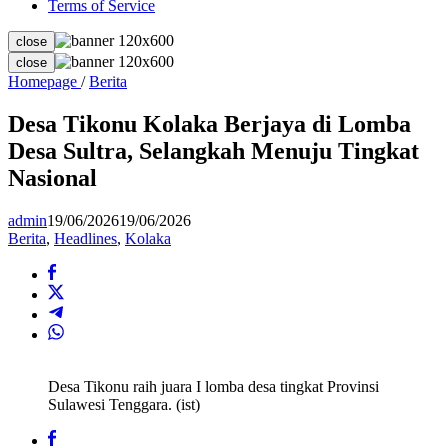
Terms of Service
close
close
Desa
Homepage
/
Berita
Tikonu
Kolaka
Desa Tikonu Kolaka Berjaya di Lomba
Berjaya
Desa Sultra, Selangkah Menuju Tingkat
di
Lomba
Nasional
Desa
Sultra,
admin
19/06/2026
19/06/2026
Selangkah
Berita
,
Headlines
,
Kolaka
Menuju
Tingkat
Nasional
Desa Tikonu raih juara I lomba desa tingkat Provinsi
Sulawesi Tenggara. (ist)