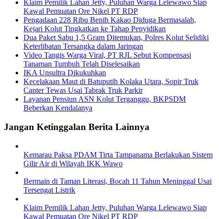
Klaim Pemilik Lahan Jetty, Puluhan Warga Lelewawo Siap
Kawal Pemuatan Ore Nikel PT RDP
Pengadaan 228 Ribu Benih Kakao Diduga Bermasalah,
Kejari Kolut Tingkatkan ke Tahap Penyidikan
Dua Paket Sabu 1,5 Gram Ditemukan, Polres Kolut Selidiki
Keterlibatan Tersangka dalam Jaringan
Video Tangis Warga Viral, PT RJL Sebut Kompensasi
Tanaman Tumbuh Telah Diselesaikan
IKA Unsultra Dikukuhkan
Kecelakaan Maut di Batuputih Kolaka Utara, Sopir Truk
Canter Tewas Usai Tabrak Truk Parkir
Layanan Pensiun ASN Kolut Terganggu, BKPSDM
Beberkan Kendalanya
Jangan Ketinggalan Berita Lainnya
Kemarau Paksa PDAM Tirta Tampanama Berlakukan Sistem
Gilir Air di Wilayah IKK Wawo
Bermain di Taman Literasi, Bocah 11 Tahun Meninggal Usai
Tersengat Listrik
Klaim Pemilik Lahan Jetty, Puluhan Warga Lelewawo Siap
Kawal Pemuatan Ore Nikel PT RDP