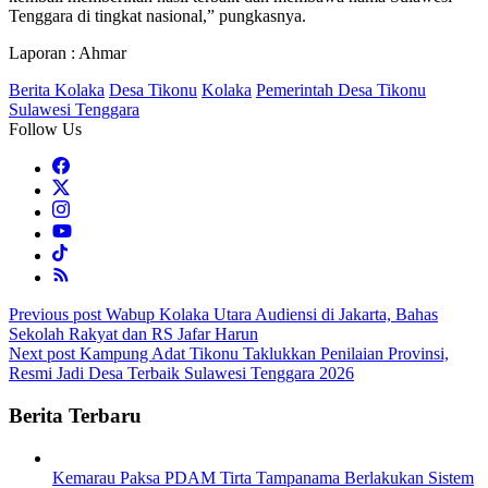
Tenggara di tingkat nasional,” pungkasnya.
Laporan : Ahmar
Berita Kolaka
Desa Tikonu
Kolaka
Pemerintah Desa Tikonu
Sulawesi Tenggara
Follow Us
Post
Previous post
Wabup Kolaka Utara Audiensi di Jakarta, Bahas
Sekolah Rakyat dan RS Jafar Harun
navigation
Next post
Kampung Adat Tikonu Taklukkan Penilaian Provinsi,
Resmi Jadi Desa Terbaik Sulawesi Tenggara 2026
Berita Terbaru
Kemarau Paksa PDAM Tirta Tampanama Berlakukan Sistem