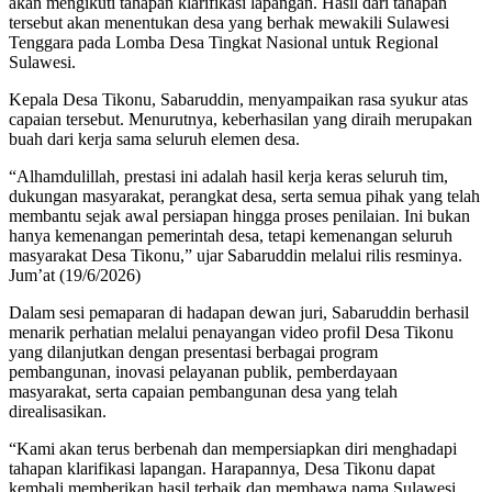
akan mengikuti tahapan klarifikasi lapangan. Hasil dari tahapan
tersebut akan menentukan desa yang berhak mewakili Sulawesi
Tenggara pada Lomba Desa Tingkat Nasional untuk Regional
Sulawesi.
Kepala Desa Tikonu, Sabaruddin, menyampaikan rasa syukur atas
capaian tersebut. Menurutnya, keberhasilan yang diraih merupakan
buah dari kerja sama seluruh elemen desa.
“Alhamdulillah, prestasi ini adalah hasil kerja keras seluruh tim,
dukungan masyarakat, perangkat desa, serta semua pihak yang telah
membantu sejak awal persiapan hingga proses penilaian. Ini bukan
hanya kemenangan pemerintah desa, tetapi kemenangan seluruh
masyarakat Desa Tikonu,” ujar Sabaruddin melalui rilis resminya.
Jum’at (19/6/2026)
Dalam sesi pemaparan di hadapan dewan juri, Sabaruddin berhasil
menarik perhatian melalui penayangan video profil Desa Tikonu
yang dilanjutkan dengan presentasi berbagai program
pembangunan, inovasi pelayanan publik, pemberdayaan
masyarakat, serta capaian pembangunan desa yang telah
direalisasikan.
“Kami akan terus berbenah dan mempersiapkan diri menghadapi
tahapan klarifikasi lapangan. Harapannya, Desa Tikonu dapat
kembali memberikan hasil terbaik dan membawa nama Sulawesi