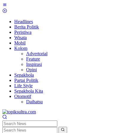
Skip
to
content
Headlines
Berita Politik
Peristiwa
Wisata
Mobil
Kolom
Advertorial
Feature
Inspirasi
Opini
Sepakbola
Partai Politik
Life Style
Sepakbola Kita
Otomotif
Daihatsu