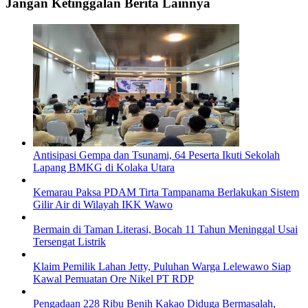
Jangan Ketinggalan Berita Lainnya
Antisipasi Gempa dan Tsunami, 64 Peserta Ikuti Sekolah
Lapang BMKG di Kolaka Utara
Kemarau Paksa PDAM Tirta Tampanama Berlakukan Sistem
Gilir Air di Wilayah IKK Wawo
Bermain di Taman Literasi, Bocah 11 Tahun Meninggal Usai
Tersengat Listrik
Klaim Pemilik Lahan Jetty, Puluhan Warga Lelewawo Siap
Kawal Pemuatan Ore Nikel PT RDP
Pengadaan 228 Ribu Benih Kakao Diduga Bermasalah,