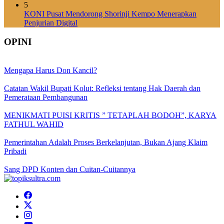
5
KONI Pusat Mendorong Shorinji Kempo Menerapkan
Penjurian Digital
OPINI
Mengapa Harus Don Kancil?
Catatan Wakil Bupati Kolut: Refleksi tentang Hak Daerah dan
Pemerataan Pembangunan
MENIKMATI PUISI KRITIS ” TETAPLAH BODOH”, KARYA
FATHUL WAHID
Pemerintahan Adalah Proses Berkelanjutan, Bukan Ajang Klaim
Pribadi
Sang DPD Konten dan Cuitan-Cuitannya