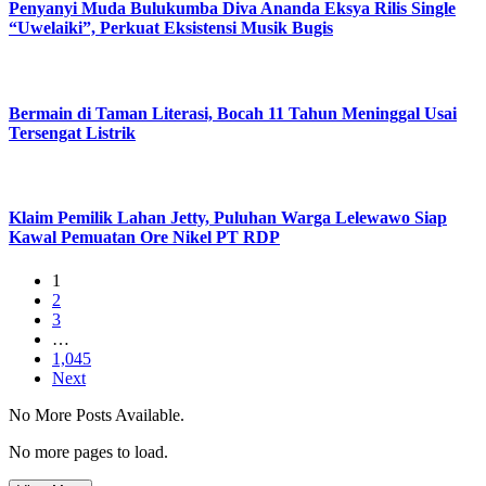
Penyanyi Muda Bulukumba Diva Ananda Eksya Rilis Single
“Uwelaiki”, Perkuat Eksistensi Musik Bugis
Bermain di Taman Literasi, Bocah 11 Tahun Meninggal Usai
Tersengat Listrik
Klaim Pemilik Lahan Jetty, Puluhan Warga Lelewawo Siap
Kawal Pemuatan Ore Nikel PT RDP
1
2
3
…
1,045
Next
No More Posts Available.
No more pages to load.