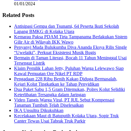
01/01/2024
Related Posts
Antisipasi Gempa dan Tsunami, 64 Peserta Ikuti Sekolah
Lapang BMKG di Kolaka Utara
Kemarau Paksa PDAM Tirta Tampanama Berlakukan Sistem
Gilir Air di Wilayah IKK Wawo
Penyanyi Muda Bulukumba Diva Ananda Eksya Rilis Single
“Uwelaiki”, Perkuat Eksistensi Musik Bugis
Bermain di Taman Literasi, Bocah 11 Tahun Meninggal Usai
Tersengat Listrik
Klaim Pemilik Lahan Jetty, Puluhan Warga Lelewawo Siap
Kawal Pemuatan Ore Nikel PT RDP
Pengadaan 228 Ribu Benih Kakao Diduga Bermasalah,
Kejari Kolut Tingkatkan ke Tahap Penyidikan
Dua Paket Sabu 1,5 Gram Ditemukan, Polres Kolut Selidiki
Keterlibatan Tersangka dalam Jaringan
Video Tangis Warga Viral, PT RJL Sebut Kompensasi
Tanaman Tumbuh Telah Diselesaikan
IKA Unsultra Dikukuhkan
Kecelakaan Maut di Batuputih Kolaka Utara, Sopir Truk
Canter Tewas Usai Tabrak Truk Parkir