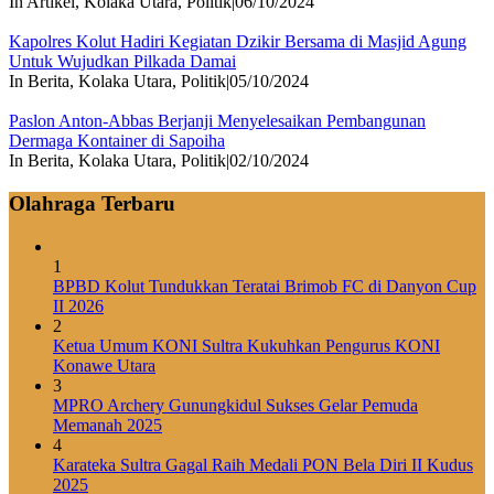
In Artikel, Kolaka Utara, Politik
|
06/10/2024
Kapolres Kolut Hadiri Kegiatan Dzikir Bersama di Masjid Agung
Untuk Wujudkan Pilkada Damai
In Berita, Kolaka Utara, Politik
|
05/10/2024
Paslon Anton-Abbas Berjanji Menyelesaikan Pembangunan
Dermaga Kontainer di Sapoiha
In Berita, Kolaka Utara, Politik
|
02/10/2024
Olahraga Terbaru
1
BPBD Kolut Tundukkan Teratai Brimob FC di Danyon Cup
II 2026
2
Ketua Umum KONI Sultra Kukuhkan Pengurus KONI
Konawe Utara
3
MPRO Archery Gunungkidul Sukses Gelar Pemuda
Memanah 2025
4
Karateka Sultra Gagal Raih Medali PON Bela Diri II Kudus
2025