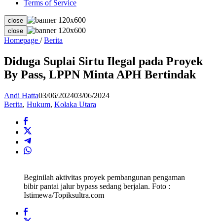
Terms of Service
close
close
Diduga
Homepage
/
Berita
Suplai
Sirtu
Diduga Suplai Sirtu Ilegal pada Proyek
Ilegal
By Pass, LPPN Minta APH Bertindak
pada
Proyek
By
Andi Hatta
03/06/2024
03/06/2024
Pass,
Berita
,
Hukum
,
Kolaka Utara
LPPN
Minta
APH
Bertindak
Beginilah aktivitas proyek pembangunan pengaman
bibir pantai jalur bypass sedang berjalan. Foto :
Istimewa/Topiksultra.com