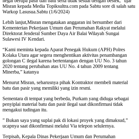
ilegal berupa pasir dan batu serta tidak sesuai dengan bestek,” ujar
Misran kepada Media Topiksultra.com pada Sabtu sore di salah satu
Warkop Lasusua.Sabtu (1/6/2024)
Lebih lanjut,Misran mengatakan anggaran ini bersumber dari
Kementerian Pekerjaan Umum dan Perumahan Rakyat melalui
Direktorat Jenderal Sumber Daya Air Balai Wilayah Sungai
Sulawesi IV Kendari.
“Kami meminta kepada Aparat Penegak Hukum (APH) Polres
Kolaka Utara agar segera menghentikan aktivitas penambangan
golongan C ilegal karena bertentangan dengan UU No. 3 tahun
2020 tentang perubahan atas UU No. 4 tahun 2009 tentang
Minerba,” katanya
Menurut Misran, seharusnya pihak Kontraktor membeli material
batu dan pasir yang memiliki yang izin resmi.
Sementara di tempat yang berbeda, Purkam yang diduga sebagai
penyiplai material batu dan pasir ilegal saat dikonfirmasi tidak
mengakui tudingan itu.
” Bukan saya yang suplai pak di lokasi proyek yang dimaksud,”
ucapnya saat dikonfirmasi melalui Via telepon selulernya.
Terpisah, Kepala Dinas Pekerjaan Umum dan Perumahan