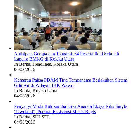
Antisipasi Gempa dan Tsunami, 64 Peserta Ikuti Sekolah
Lapang BMKG di Kolaka Utara
In Berita, Headlines, Kolaka Utara
06/08/2026
Kemarau Paksa PDAM Tirta Tampanama Berlakukan Sistem
Gilir Air di Wilayah IKK Wawo
In Berita, Kolaka Utara
04/08/2026
Penyanyi Muda Bulukumba Diva Ananda Eksya Rilis Single
“Uwelaiki”, Perkuat Eksistensi Musik Bugis
In Berita, SULSEL
04/08/2026