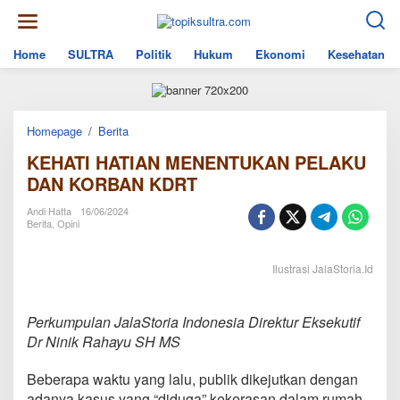
Skip
to
content
Home
SULTRA
Politik
Hukum
Ekonomi
Kesehatan
KEHATI
Homepage
/
Berita
HATIAN
KEHATI HATIAN MENENTUKAN PELAKU
MENENTUKAN
PELAKU
DAN KORBAN KDRT
DAN
KORBAN
Andi Hatta
16/06/2024
KDRT
Berita
,
Opini
Ilustrasi JalaStoria.Id
Perkumpulan JalaStoria Indonesia Direktur Eksekutif
Dr Ninik Rahayu SH MS
Beberapa waktu yang lalu, publik dikejutkan dengan
adanya kasus yang “diduga” kekerasan dalam rumah