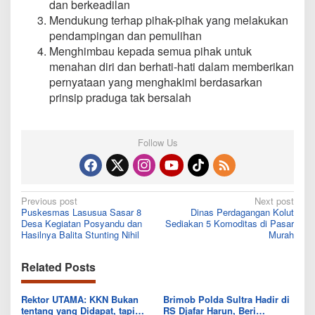
dan berkeadilan
Mendukung terhap pihak-pihak yang melakukan
pendampingan dan pemulihan
Menghimbau kepada semua pihak untuk
menahan diri dan berhati-hati dalam memberikan
pernyataan yang menghakimi berdasarkan
prinsip praduga tak bersalah
Follow Us
Post
Previous post
Next post
Puskesmas Lasusua Sasar 8
Dinas Perdagangan Kolut
navigation
Desa Kegiatan Posyandu dan
Sediakan 5 Komoditas di Pasar
Hasilnya Balita Stunting Nihil
Murah
Related Posts
Rektor UTAMA: KKN Bukan
Brimob Polda Sultra Hadir di
tentang yang Didapat, tapi
RS Djafar Harun, Beri