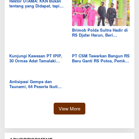
Rektor UTAMA: KKN Bukan
tentang yang Didapat, tapi
Seberapa Banyak yang Bisa
Diberikan
Brimob Polda Sultra Hadir di
RS Djafar Harun, Beri
Semangat dan Bingkisan
untuk Pasien
Kunjungi Kawasan PT IPIP,
PT CSM Tawarkan Bangun RS
30 Ormas Adat Tamalaki
Baru Ganti RS Potoa, Pemkab
Tegaskan Dukung Investasi di
Kolut Mulai Kaji Skema Tukar
Bumi Mekongga
Aset
Antisipasi Gempa dan
Tsunami, 64 Peserta Ikuti
Sekolah Lapang BMKG di
Kolaka Utara
View More