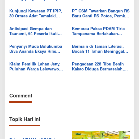
Seberapa Banyak yang Bisa
Semangat dan Bingkisan
Diberikan
untuk Pasien
Kunjungi Kawasan PT IPIP,
PT CSM Tawarkan Bangun RS
30 Ormas Adat Tamalaki
Baru Ganti RS Potoa, Pemkab
Tegaskan Dukung Investasi di
Kolut Mulai Kaji Skema Tukar
Bumi Mekongga
Aset
Antisipasi Gempa dan
Kemarau Paksa PDAM Tirta
Tsunami, 64 Peserta Ikuti
Tampanama Berlakukan
Sekolah Lapang BMKG di
Sistem Gilir Air di Wilayah
Kolaka Utara
IKK Wawo
Penyanyi Muda Bulukumba
Bermain di Taman Literasi,
Diva Ananda Eksya Rilis
Bocah 11 Tahun Meninggal
Single “Uwelaiki”, Perkuat
Usai Tersengat Listrik
Eksistensi Musik Bugis
Klaim Pemilik Lahan Jetty,
Pengadaan 228 Ribu Benih
Puluhan Warga Lelewawo
Kakao Diduga Bermasalah,
Siap Kawal Pemuatan Ore
Kejari Kolut Tingkatkan ke
Nikel PT RDP
Tahap Penyidikan
Comment
Topik Hari Ini