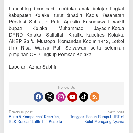
Launching imunisasi merdeka anak belajar tingkat
kabupaten Kolaka, turut dihadiri Kadis Kesehatan
Provinsi Sultra, dr.Putu Agustin Kusumawati, wakil
bupati Kolaka, Muhammad Jayadin,Ketua
DPRD Kolaka, Saifullah Khalik, kapolres Kolaka,
AKBP Saiful Mustopa, Komandan Kodim 1412, Letkol
(Inf) Risa Wahyu Puji Setyawan serta sejumlah
pimpinan OPD lingkup Pemkab Kolaka.
Laporan: Azhar Sabirin
Follow Us
Post
Previous post
Next post
Buka 9 Kompetensi Keahlian,
Tenggak Racun Rumput, IRT di
navigation
BLK Kendari Latih 144 Peserta
Kolut Meregang Nyawa