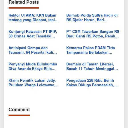
Related Posts
Rektor UTAMA: KKN Bukan
Brimob Polda Sultra Hadir di
tentang yang Didapat, tapi
RS Djafar Harun, Beri
Seberapa Banyak yang Bisa
Semangat dan Bingkisan
Diberikan
untuk Pasien
Kunjungi Kawasan PT IPIP,
PT CSM Tawarkan Bangun RS
30 Ormas Adat Tamalaki
Baru Ganti RS Potoa, Pemkab
Tegaskan Dukung Investasi di
Kolut Mulai Kaji Skema Tukar
Bumi Mekongga
Aset
Antisipasi Gempa dan
Kemarau Paksa PDAM Tirta
Tsunami, 64 Peserta Ikuti
Tampanama Berlakukan
Sekolah Lapang BMKG di
Sistem Gilir Air di Wilayah
Kolaka Utara
IKK Wawo
Penyanyi Muda Bulukumba
Bermain di Taman Literasi,
Diva Ananda Eksya Rilis
Bocah 11 Tahun Meninggal
Single “Uwelaiki”, Perkuat
Usai Tersengat Listrik
Eksistensi Musik Bugis
Klaim Pemilik Lahan Jetty,
Pengadaan 228 Ribu Benih
Puluhan Warga Lelewawo
Kakao Diduga Bermasalah,
Siap Kawal Pemuatan Ore
Kejari Kolut Tingkatkan ke
Nikel PT RDP
Tahap Penyidikan
Comment