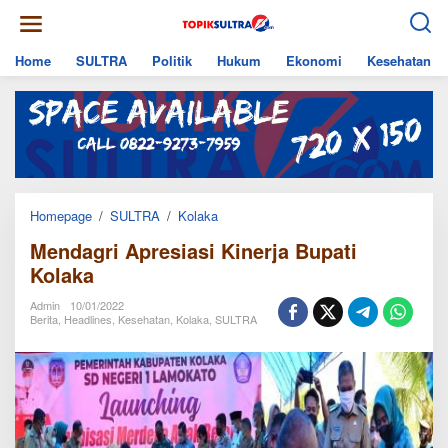
Skip
to
content
Home
SULTRA
Politik
Hukum
Ekonomi
Kesehatan
Mendagri
Homepage
/
SULTRA
/
Kolaka
Apresiasi
Mendagri Apresiasi Kinerja Bupati
Kinerja
Bupati
Kolaka
Kolaka
Admin
10/01/2022
Berita
,
Headlines
,
Kesehatan
,
Kolaka
,
SULTRA