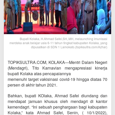
Bupati Kolaka, H.Ahmad Safei,SH,.MH, melaunching imunisasi
merdeka anak belajar usia 6-11 tahun tingkat kabupaten Kolaka, yang
dipusatkan di SDN 1 Lamokato.(topiksultra.com/Azhar)
TOPIKSULTRA.COM, KOLAKA—Mentri Dalam Negeri
(Mendagri), Tito Karnavian mengapresiasi kinerja
bupati Kolaka atas pencapaiannya
memenuhi target vakisinasi covid-19 hingga diatas 70
persen di akhir tahun 2021.
Bahkan, bupati KOlaka, Ahmad Safei diundang dan
mendapat jamuan khusus oleh mendagri di kantor
kemendagri. “Ini sebuah penghargaan bagi kabupaten
Kolaka,” kata Ahmad Safei, Senin, ( 10/1/2022),