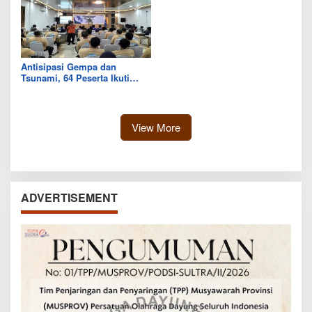
Antisipasi Gempa dan
Tsunami, 64 Peserta Ikuti
Sekolah Lapang BMKG di
Kolaka Utara
View More
ADVERTISEMENT