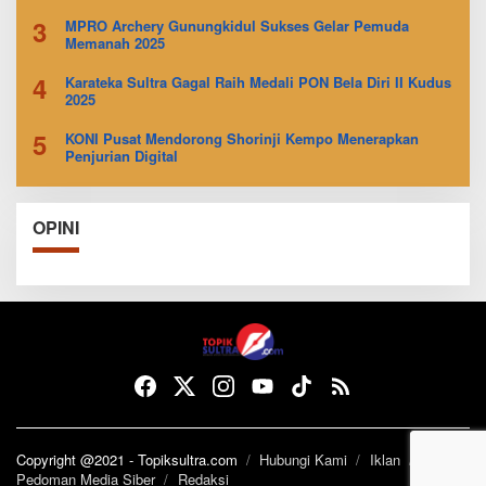
3
MPRO Archery Gunungkidul Sukses Gelar Pemuda
Memanah 2025
4
Karateka Sultra Gagal Raih Medali PON Bela Diri II Kudus
2025
5
KONI Pusat Mendorong Shorinji Kempo Menerapkan
Penjurian Digital
OPINI
Copyright @2021 - Topiksultra.com
Hubungi Kami
Iklan
Pedoman Media Siber
Redaksi