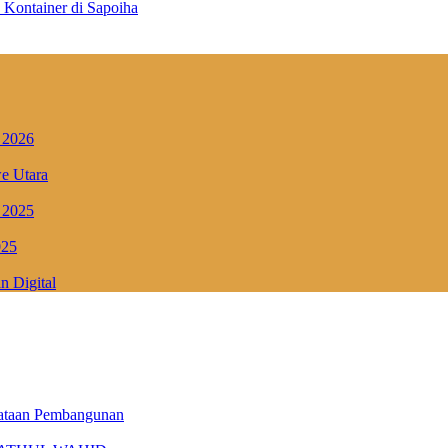
Kontainer di Sapoiha
 2026
e Utara
 2025
025
 Digital
erataan Pembangunan