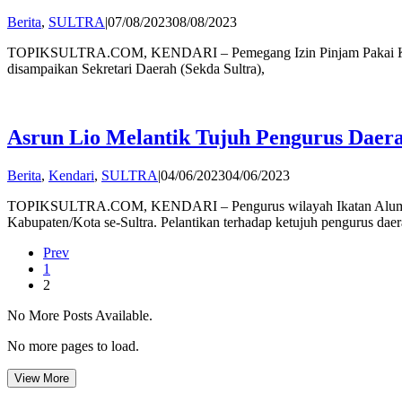
by
Berita
,
SULTRA
|
07/08/2023
08/08/2023
Andi
TOPIKSULTRA.COM, KENDARI – Pemegang Izin Pinjam Pakai Kawasan
Hatta
disampaikan Sekretari Daerah (Sekda Sultra),
Asrun Lio Melantik Tujuh Pengurus Daera
by
Berita
,
Kendari
,
SULTRA
|
04/06/2023
04/06/2023
Andi
TOPIKSULTRA.COM, KENDARI – Pengurus wilayah Ikatan Alumni Un
Hatta
Kabupaten/Kota se-Sultra. Pelantikan terhadap ketujuh pengurus dae
Prev
1
2
No More Posts Available.
No more pages to load.
View More