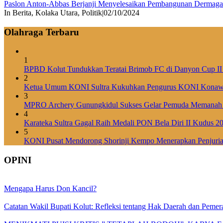
Paslon Anton-Abbas Berjanji Menyelesaikan Pembangunan Dermaga 
In Berita, Kolaka Utara, Politik
|
02/10/2024
Olahraga Terbaru
1
BPBD Kolut Tundukkan Teratai Brimob FC di Danyon Cup II
2
Ketua Umum KONI Sultra Kukuhkan Pengurus KONI Konaw
3
MPRO Archery Gunungkidul Sukses Gelar Pemuda Memanah
4
Karateka Sultra Gagal Raih Medali PON Bela Diri II Kudus 2
5
KONI Pusat Mendorong Shorinji Kempo Menerapkan Penjurian
OPINI
Mengapa Harus Don Kancil?
Catatan Wakil Bupati Kolut: Refleksi tentang Hak Daerah dan Pem