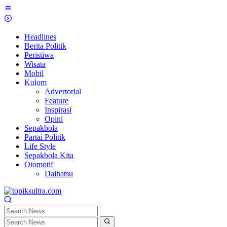
Skip
to
content
Headlines
Berita Politik
Peristiwa
Wisata
Mobil
Kolom
Advertorial
Feature
Inspirasi
Opini
Sepakbola
Partai Politik
Life Style
Sepakbola Kita
Otomotif
Daihatsu