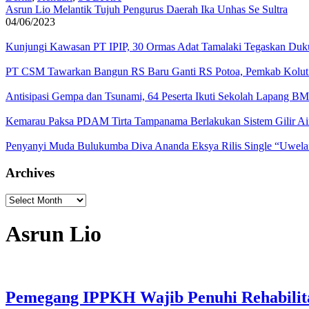
Asrun Lio Melantik Tujuh Pengurus Daerah Ika Unhas Se Sultra
04/06/2023
Kunjungi Kawasan PT IPIP, 30 Ormas Adat Tamalaki Tegaskan Duk
PT CSM Tawarkan Bangun RS Baru Ganti RS Potoa, Pemkab Kolut 
Antisipasi Gempa dan Tsunami, 64 Peserta Ikuti Sekolah Lapang B
Kemarau Paksa PDAM Tirta Tampanama Berlakukan Sistem Gilir A
Penyanyi Muda Bulukumba Diva Ananda Eksya Rilis Single “Uwelaik
Archives
Archives
Asrun Lio
Pemegang IPPKH Wajib Penuhi Rehabilita