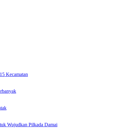
i 15 Kecamatan
erbanyak
ntak
ntuk Wujudkan Pilkada Damai