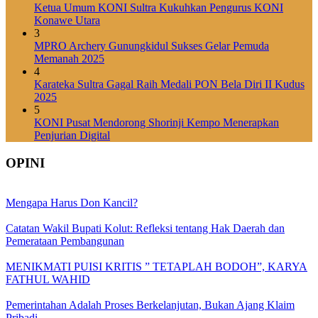
Ketua Umum KONI Sultra Kukuhkan Pengurus KONI
Konawe Utara
3
MPRO Archery Gunungkidul Sukses Gelar Pemuda
Memanah 2025
4
Karateka Sultra Gagal Raih Medali PON Bela Diri II Kudus
2025
5
KONI Pusat Mendorong Shorinji Kempo Menerapkan
Penjurian Digital
OPINI
Mengapa Harus Don Kancil?
Catatan Wakil Bupati Kolut: Refleksi tentang Hak Daerah dan
Pemerataan Pembangunan
MENIKMATI PUISI KRITIS ” TETAPLAH BODOH”, KARYA
FATHUL WAHID
Pemerintahan Adalah Proses Berkelanjutan, Bukan Ajang Klaim
Pribadi