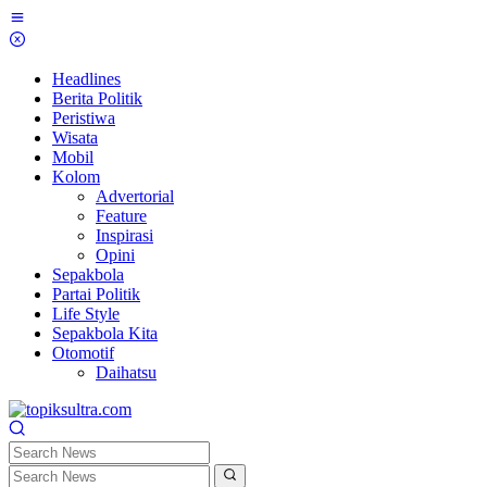
Skip
to
content
Headlines
Berita Politik
Peristiwa
Wisata
Mobil
Kolom
Advertorial
Feature
Inspirasi
Opini
Sepakbola
Partai Politik
Life Style
Sepakbola Kita
Otomotif
Daihatsu