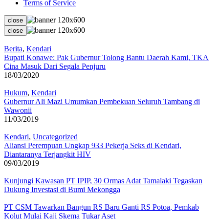
Terms of Service
close
close
Berita
,
Kendari
Bupati Konawe: Pak Gubernur Tolong Bantu Daerah Kami, TKA
Cina Masuk Dari Segala Penjuru
18/03/2020
Hukum
,
Kendari
Gubernur Ali Mazi Umumkan Pembekuan Seluruh Tambang di
Wawonii
11/03/2019
Kendari
,
Uncategorized
Aliansi Perempuan Ungkap 933 Pekerja Seks di Kendari,
Diantaranya Terjangkit HIV
09/03/2019
Kunjungi Kawasan PT IPIP, 30 Ormas Adat Tamalaki Tegaskan
Dukung Investasi di Bumi Mekongga
PT CSM Tawarkan Bangun RS Baru Ganti RS Potoa, Pemkab
Kolut Mulai Kaji Skema Tukar Aset