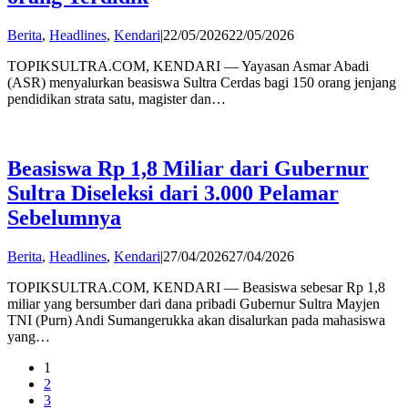
by
Berita
,
Headlines
,
Kendari
|
22/05/2026
22/05/2026
admin
TOPIKSULTRA.COM, KENDARI — Yayasan Asmar Abadi
(ASR) menyalurkan beasiswa Sultra Cerdas bagi 150 orang jenjang
pendidikan strata satu, magister dan…
Beasiswa Rp 1,8 Miliar dari Gubernur
Sultra Diseleksi dari 3.000 Pelamar
Sebelumnya
by
Berita
,
Headlines
,
Kendari
|
27/04/2026
27/04/2026
admin
TOPIKSULTRA.COM, KENDARI — Beasiswa sebesar Rp 1,8
miliar yang bersumber dari dana pribadi Gubernur Sultra Mayjen
TNI (Purn) Andi Sumangerukka akan disalurkan pada mahasiswa
yang…
1
2
3