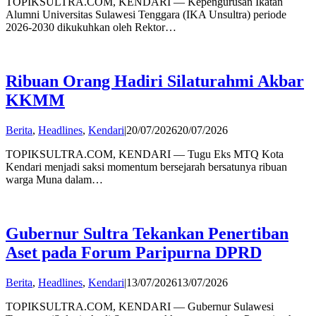
TOPIKSULTRA.COM, KENDARI — Kepengurusan Ikatan
Alumni Universitas Sulawesi Tenggara (IKA Unsultra) periode
2026-2030 dikukuhkan oleh Rektor…
Ribuan Orang Hadiri Silaturahmi Akbar
KKMM
by
Berita
,
Headlines
,
Kendari
|
20/07/2026
20/07/2026
admin
TOPIKSULTRA.COM, KENDARI — Tugu Eks MTQ Kota
Kendari menjadi saksi momentum bersejarah bersatunya ribuan
warga Muna dalam…
Gubernur Sultra Tekankan Penertiban
Aset pada Forum Paripurna DPRD
by
Berita
,
Headlines
,
Kendari
|
13/07/2026
13/07/2026
admin
TOPIKSULTRA.COM, KENDARI — Gubernur Sulawesi