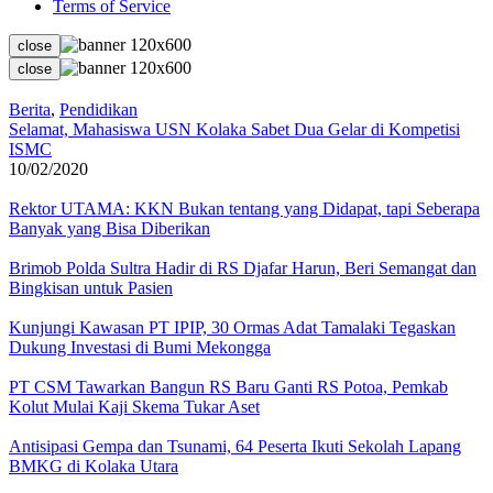
Terms of Service
close
close
Berita
,
Pendidikan
Selamat, Mahasiswa USN Kolaka Sabet Dua Gelar di Kompetisi
ISMC
10/02/2020
Rektor UTAMA: KKN Bukan tentang yang Didapat, tapi Seberapa
Banyak yang Bisa Diberikan
Brimob Polda Sultra Hadir di RS Djafar Harun, Beri Semangat dan
Bingkisan untuk Pasien
Kunjungi Kawasan PT IPIP, 30 Ormas Adat Tamalaki Tegaskan
Dukung Investasi di Bumi Mekongga
PT CSM Tawarkan Bangun RS Baru Ganti RS Potoa, Pemkab
Kolut Mulai Kaji Skema Tukar Aset
Antisipasi Gempa dan Tsunami, 64 Peserta Ikuti Sekolah Lapang
BMKG di Kolaka Utara