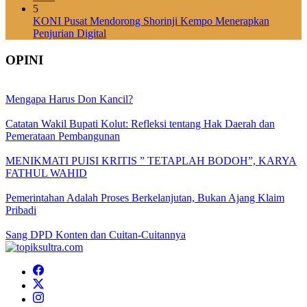
5
KONI Pusat Mendorong Shorinji Kempo Menerapkan
Penjurian Digital
OPINI
Mengapa Harus Don Kancil?
Catatan Wakil Bupati Kolut: Refleksi tentang Hak Daerah dan
Pemerataan Pembangunan
MENIKMATI PUISI KRITIS ” TETAPLAH BODOH”, KARYA
FATHUL WAHID
Pemerintahan Adalah Proses Berkelanjutan, Bukan Ajang Klaim
Pribadi
Sang DPD Konten dan Cuitan-Cuitannya