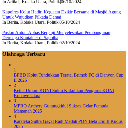
In Artikel, Kolaka Utara, Politik
|
06/10/2024
Kapolres Kolut Hadiri Kegiatan Dzikir Bersama di Masjid Agung
Untuk Wujudkan Pilkada Damai
In Berita, Kolaka Utara, Politik
|
05/10/2024
Paslon Anton-Abbas Berjanji Menyelesaikan Pembangunan
Dermaga Kontainer di Sapoiha
In Berita, Kolaka Utara, Politik
|
02/10/2024
Olahraga Terbaru
1
BPBD Kolut Tundukkan Teratai Brimob FC di Danyon Cup
II 2026
2
Ketua Umum KONI Sultra Kukuhkan Pengurus KONI
Konawe Utara
3
MPRO Archery Gunungkidul Sukses Gelar Pemuda
Memanah 2025
4
Karateka Sultra Gagal Raih Medali PON Bela Diri II Kudus
2025