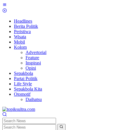
Skip
to
content
Headlines
Berita Politik
Peristiwa
Wisata
Mobil
Kolom
Advertorial
Feature
Inspirasi
Opini
Sepakbola
Partai Politik
Life Style
Sepakbola Kita
Otomotif
Daihatsu