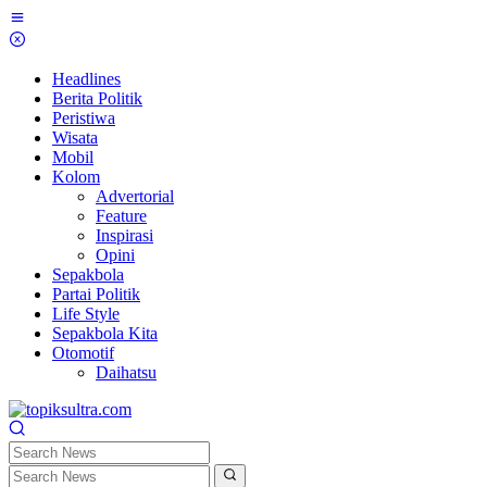
Skip
to
content
Headlines
Berita Politik
Peristiwa
Wisata
Mobil
Kolom
Advertorial
Feature
Inspirasi
Opini
Sepakbola
Partai Politik
Life Style
Sepakbola Kita
Otomotif
Daihatsu