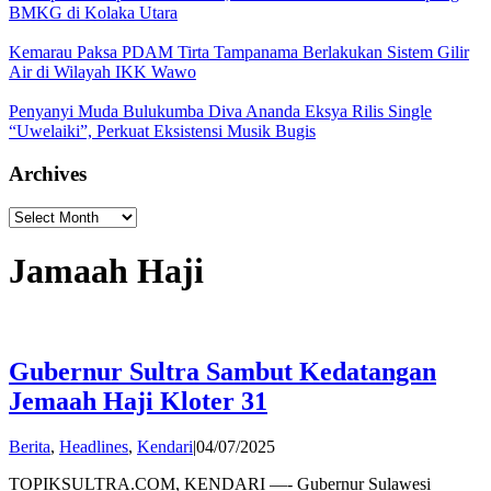
BMKG di Kolaka Utara
Kemarau Paksa PDAM Tirta Tampanama Berlakukan Sistem Gilir
Air di Wilayah IKK Wawo
Penyanyi Muda Bulukumba Diva Ananda Eksya Rilis Single
“Uwelaiki”, Perkuat Eksistensi Musik Bugis
Archives
Archives
Jamaah Haji
Gubernur Sultra Sambut Kedatangan
Jemaah Haji Kloter 31
by
Berita
,
Headlines
,
Kendari
|
04/07/2025
admin
TOPIKSULTRA.COM, KENDARI —- Gubernur Sulawesi