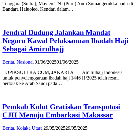
Tenggara (Sultra), Mayjen TNI (Purn) Andi Sumangerukka hadir di
Bandara Haluoleo, Kendari dalam…
Jendral Dudung Jalankan Mandat
Negara Kawal Pelaksanaan Ibadah Haji
Sebagai Amirulhajj
by
Berita
,
Nasional
|
01/06/2025
01/06/2025
admin
TOPIKSULTRA.COM, JAKARTA — Amirulhajj Indonesia
untuk penyelenggaraan ibadah haji 1446 H/2025 telah resmi
bertolak ke Arab Saudi pada…
Pemkab Kolut Gratiskan Transpotasi
CJH Menuju Embarkasi Makassar
by
Berita
,
Kolaka Utara
|
29/05/2025
29/05/2025
admin