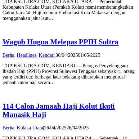
TOPIKSULTRA.COM, KOLAKA UTARA — Pemerimtah
Kabupaten Kolaka Utara (Pemkab Kolut) resmi memberangkatkan
Calon Jama’ah Haji menuju Embarkasi Kota Makassar dengan
menggunakan jalur laut…
Wagub Hugua Melepas PPIH Sultra
by
Berita
,
Headlines
,
Kendari
|
30/04/2025
01/05/2025
admin
TOPIKSULTRA.COM, KENDARI — Petugas Penyelenggara
Ibadah Haji (PPIH) Provinsi Sulawesi Tenggara sebanyak 41 orang
yang terdiri dari berbagai latar belakang diharapkan mengurusi
jemaah calon haji secara…
114 Calon Jamaah Haji Kolut Ikuti
Manasik Haji
by
Berita
,
Kolaka Utara
|
26/04/2025
26/04/2025
admin
TOPIKSULTRA.COM, KOLAKA UTARA — Sebanyak 114