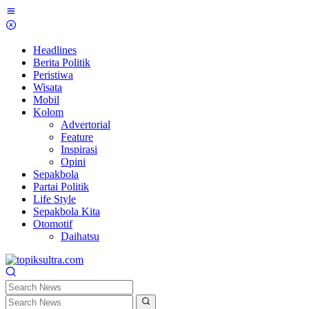
Skip
to
content
Headlines
Berita Politik
Peristiwa
Wisata
Mobil
Kolom
Advertorial
Feature
Inspirasi
Opini
Sepakbola
Partai Politik
Life Style
Sepakbola Kita
Otomotif
Daihatsu