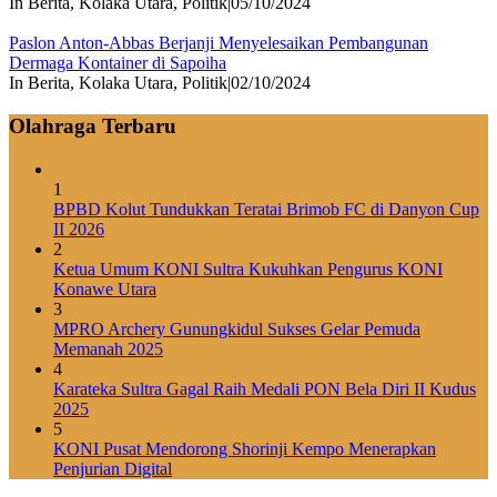
In Berita, Kolaka Utara, Politik
|
05/10/2024
Paslon Anton-Abbas Berjanji Menyelesaikan Pembangunan
Dermaga Kontainer di Sapoiha
In Berita, Kolaka Utara, Politik
|
02/10/2024
Olahraga Terbaru
1
BPBD Kolut Tundukkan Teratai Brimob FC di Danyon Cup
II 2026
2
Ketua Umum KONI Sultra Kukuhkan Pengurus KONI
Konawe Utara
3
MPRO Archery Gunungkidul Sukses Gelar Pemuda
Memanah 2025
4
Karateka Sultra Gagal Raih Medali PON Bela Diri II Kudus
2025
5
KONI Pusat Mendorong Shorinji Kempo Menerapkan
Penjurian Digital