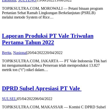
Ekonomi
,
SULTENG
|
13/06/2022
13/06/2022
Andi
TOPIKSULTRA.COM, MOROWALI — Petani binaan program
Hatta
Pertanian Sehat Ramah Lingkungan Berkelanjutan (PSRLB)
melalui metode System of Rice…
Laporan Produksi PT Vale Triwulan
Pertama Tahun 2022
by
Berita
,
Nasional
|
20/04/2022
20/04/2022
admin
TOPIKSULTRA.COM, JAKARTA — PT Vale Indonesia Tbk hari
ini mengumumkan bahwa Perseroan telah memproduksi 13.827
metrik ton (“t”) nikel dalam…
DPRD Sulsel Apresiasi PT Vale
by
SULSEL
|
05/04/2022
06/04/2022
Andi
TOPIKSULTRA.COM, MAKASSAR — Komisi C DPRD Sulsel
Hatta