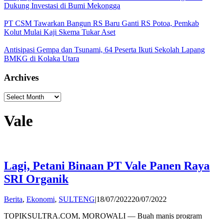
Dukung Investasi di Bumi Mekongga
PT CSM Tawarkan Bangun RS Baru Ganti RS Potoa, Pemkab
Kolut Mulai Kaji Skema Tukar Aset
Antisipasi Gempa dan Tsunami, 64 Peserta Ikuti Sekolah Lapang
BMKG di Kolaka Utara
Archives
Archives
Vale
Lagi, Petani Binaan PT Vale Panen Raya
SRI Organik
by
Berita
,
Ekonomi
,
SULTENG
|
18/07/2022
20/07/2022
Andi
TOPIKSULTRA.COM, MOROWALI — Buah manis program
Hatta