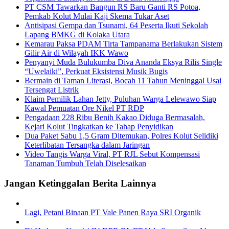
PT CSM Tawarkan Bangun RS Baru Ganti RS Potoa,
Pemkab Kolut Mulai Kaji Skema Tukar Aset
Antisipasi Gempa dan Tsunami, 64 Peserta Ikuti Sekolah
Lapang BMKG di Kolaka Utara
Kemarau Paksa PDAM Tirta Tampanama Berlakukan Sistem
Gilir Air di Wilayah IKK Wawo
Penyanyi Muda Bulukumba Diva Ananda Eksya Rilis Single
“Uwelaiki”, Perkuat Eksistensi Musik Bugis
Bermain di Taman Literasi, Bocah 11 Tahun Meninggal Usai
Tersengat Listrik
Klaim Pemilik Lahan Jetty, Puluhan Warga Lelewawo Siap
Kawal Pemuatan Ore Nikel PT RDP
Pengadaan 228 Ribu Benih Kakao Diduga Bermasalah,
Kejari Kolut Tingkatkan ke Tahap Penyidikan
Dua Paket Sabu 1,5 Gram Ditemukan, Polres Kolut Selidiki
Keterlibatan Tersangka dalam Jaringan
Video Tangis Warga Viral, PT RJL Sebut Kompensasi
Tanaman Tumbuh Telah Diselesaikan
Jangan Ketinggalan Berita Lainnya
Lagi, Petani Binaan PT Vale Panen Raya SRI Organik