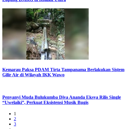
Kemarau Paksa PDAM Tirta Tampanama Berlakukan Sistem
Gilir Air di Wilayah IKK Wawo
Penyanyi Muda Bulukumba Diva Ananda Eksya Rilis Single
“Uwelaiki”, Perkuat Eksistensi Musik Bugis
1
2
3