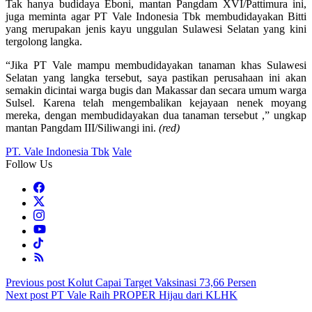
Tak hanya budidaya Eboni, mantan Pangdam XVI/Pattimura ini,
juga meminta agar PT Vale Indonesia Tbk membudidayakan Bitti
yang merupakan jenis kayu unggulan Sulawesi Selatan yang kini
tergolong langka.
“Jika PT Vale mampu membudidayakan tanaman khas Sulawesi
Selatan yang langka tersebut, saya pastikan perusahaan ini akan
semakin dicintai warga bugis dan Makassar dan secara umum warga
Sulsel. Karena telah mengembalikan kejayaan nenek moyang
mereka, dengan membudidayakan dua tanaman tersebut ,” ungkap
mantan Pangdam III/Siliwangi ini.
(red)
PT. Vale Indonesia Tbk
Vale
Follow Us
Post
Previous post
Kolut Capai Target Vaksinasi 73,66 Persen
Next post
PT Vale Raih PROPER Hijau dari KLHK
navigation