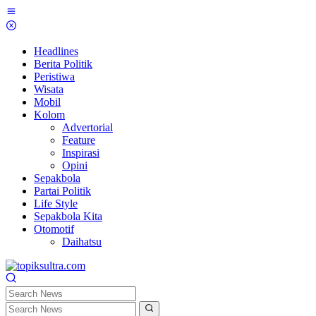
Skip
to
content
Headlines
Berita Politik
Peristiwa
Wisata
Mobil
Kolom
Advertorial
Feature
Inspirasi
Opini
Sepakbola
Partai Politik
Life Style
Sepakbola Kita
Otomotif
Daihatsu