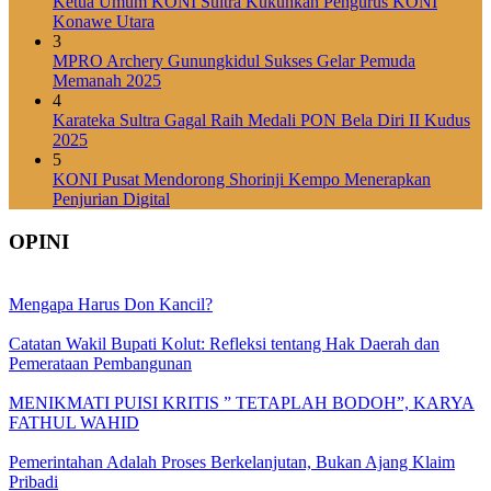
Ketua Umum KONI Sultra Kukuhkan Pengurus KONI
Konawe Utara
3
MPRO Archery Gunungkidul Sukses Gelar Pemuda
Memanah 2025
4
Karateka Sultra Gagal Raih Medali PON Bela Diri II Kudus
2025
5
KONI Pusat Mendorong Shorinji Kempo Menerapkan
Penjurian Digital
OPINI
Mengapa Harus Don Kancil?
Catatan Wakil Bupati Kolut: Refleksi tentang Hak Daerah dan
Pemerataan Pembangunan
MENIKMATI PUISI KRITIS ” TETAPLAH BODOH”, KARYA
FATHUL WAHID
Pemerintahan Adalah Proses Berkelanjutan, Bukan Ajang Klaim
Pribadi