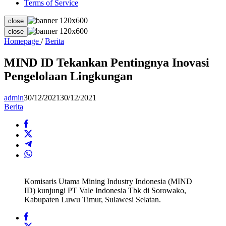
Terms of Service
close
close
MIND
Homepage
/
Berita
ID
Tekankan
MIND ID Tekankan Pentingnya Inovasi
Pentingnya
Pengelolaan Lingkungan
Inovasi
Pengelolaan
Lingkungan
admin
30/12/2021
30/12/2021
Berita
Komisaris Utama Mining Industry Indonesia (MIND
ID) kunjungi PT Vale Indonesia Tbk di Sorowako,
Kabupaten Luwu Timur, Sulawesi Selatan.