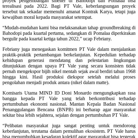
proyek pengembangan smelter di Bahodopi dan Pomalaa bisa
terealisasi pada 2022. Bagi PT Vale, keberlangsungan proyek
tersebut tak sekadar memenuhi amanat Kontrak Karya, tetapi juga
kewajiban moral kepada masyarakat setempat.
“Mudah-mudahan kami bisa melaksanakan tahap groundbreaking di
Bahodopi pada kuartal pertama, sedangkan di Pomalaa diperkirakan
bergulir pada kuartal ketiga tahun 2022,” ucap Febriany.
Febriany juga menegaskan komitmen PT Vale dalam menjalankan
praktik-praktik pertambangan berkelanjutan. Kepedulian terhadap
kehidupan generasi mendatang dan pelestarian lingkungan
ditunjukkan dengan upaya PT Vale yang secara konsisten tidak
pernah mengekspor bijih nikel mentah sejak awal berdiri tahun 1968
hingga kini. Hasil produksi diekspor setelah melalui proses
pengolahan menjadi produk antara (nikel dalam matte).
Komisaris Utama MIND ID Doni Monardo mengungkapkan rasa
bangga kepada PT Vale yang telah berkontribusi terhadap
pertumbuhan ekonomi nasional. Mantan Kepala Badan Nasional
Penanggulangan Bencana (BNPB) ini berharap agar masyarakat
sekitar bisa lebih sejahtera, sejalan dengan pertumbuhan PT Vale.
“Pelibatan masyarakat juga sangat penting untuk mendorong
keberlanjutan, terutama dalam pemulihan ekosistem. PT Vale harus
bisa menumbuhkan kesadaran kolektif agar masyarakat bisa tergerak