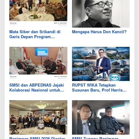
Mata Siber dan Srikandi di
Mengapa Harus Don Kancil?
Garis Depan Program
Prabowo
SMSI dan ABPEDNAS Jajaki
RUPST WIKA Tetapkan
Kolaborasi Nasional untuk
Susunan Baru, Prof Harris
Penguatan Desa dan
Arthur Hedar Kembali Jadi
Publikasi Program Strategis
Komisaris Independen
Rapimnas SMSI 2026 Digelar
SMSI Tunggu Rapimnas