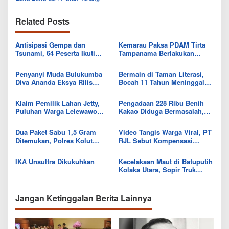
Related Posts
Antisipasi Gempa dan
Kemarau Paksa PDAM Tirta
Tsunami, 64 Peserta Ikuti
Tampanama Berlakukan
Sekolah Lapang BMKG di
Sistem Gilir Air di Wilayah
Kolaka Utara
IKK Wawo
Penyanyi Muda Bulukumba
Bermain di Taman Literasi,
Diva Ananda Eksya Rilis
Bocah 11 Tahun Meninggal
Single “Uwelaiki”, Perkuat
Usai Tersengat Listrik
Eksistensi Musik Bugis
Klaim Pemilik Lahan Jetty,
Pengadaan 228 Ribu Benih
Puluhan Warga Lelewawo
Kakao Diduga Bermasalah,
Siap Kawal Pemuatan Ore
Kejari Kolut Tingkatkan ke
Nikel PT RDP
Tahap Penyidikan
Dua Paket Sabu 1,5 Gram
Video Tangis Warga Viral, PT
Ditemukan, Polres Kolut
RJL Sebut Kompensasi
Selidiki Keterlibatan
Tanaman Tumbuh Telah
Tersangka dalam Jaringan
Diselesaikan
IKA Unsultra Dikukuhkan
Kecelakaan Maut di Batuputih
Kolaka Utara, Sopir Truk
Canter Tewas Usai Tabrak
Truk Parkir
Jangan Ketinggalan Berita Lainnya