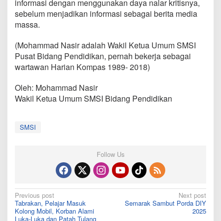
informasi dengan menggunakan daya nalar kritisnya,
sebelum menjadikan informasi sebagai berita media
massa.
(Mohammad Nasir adalah Wakil Ketua Umum SMSI
Pusat Bidang Pendidikan, pernah bekerja sebagai
wartawan Harian Kompas 1989- 2018)
Oleh: Mohammad Nasir
Wakil Ketua Umum SMSI Bidang Pendidikan
SMSI
Follow Us
Post
Previous post
Next post
Tabrakan, Pelajar Masuk
Semarak Sambut Porda DIY
navigation
Kolong Mobil, Korban Alami
2025
Luka-Luka dan Patah Tulang