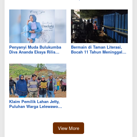
Sekolah Lapang BMKG di
Sistem Gilir Air di Wilayah
Kolaka Utara
IKK Wawo
Penyanyi Muda Bulukumba
Bermain di Taman Literasi,
Diva Ananda Eksya Rilis
Bocah 11 Tahun Meninggal
Single “Uwelaiki”, Perkuat
Usai Tersengat Listrik
Eksistensi Musik Bugis
Klaim Pemilik Lahan Jetty,
Puluhan Warga Lelewawo
Siap Kawal Pemuatan Ore
Nikel PT RDP
View More