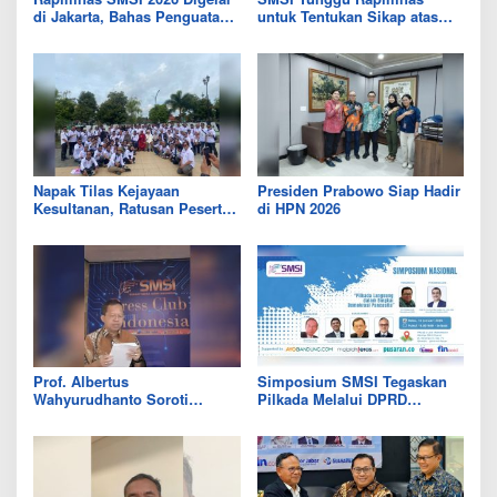
di Jakarta, Bahas Penguatan
untuk Tentukan Sikap atas
Media Siber dan Kedaulatan
Perjanjian Dagang RI–AS
Digital
Napak Tilas Kejayaan
Presiden Prabowo Siap Hadir
Kesultanan, Ratusan Peserta
di HPN 2026
HPN 2026 Awali Ekspedisi di
Titik Nol Banten Lama
Prof. Albertus
Simposium SMSI Tegaskan
Wahyurudhanto Soroti
Pilkada Melalui DPRD
Distorsi Pilkada Langsung
sebagai Alternatif Demokrasi
akibat Biaya Politik Tinggi