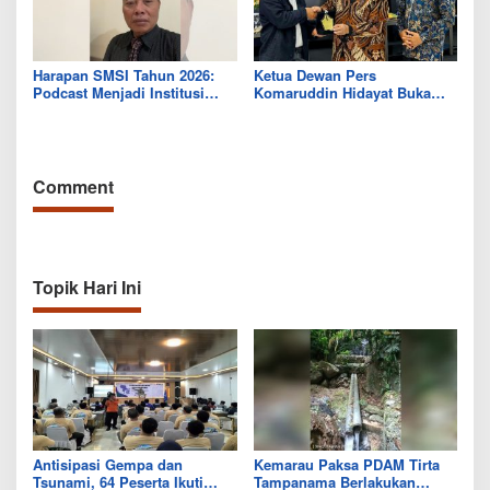
Harapan SMSI Tahun 2026:
Ketua Dewan Pers
Podcast Menjadi Institusi
Komaruddin Hidayat Buka
Pers
Dialog Nasional SMSI: Media
Baru Harus Mengarah pada
Pers Sehat
Comment
Topik Hari Ini
Antisipasi Gempa dan
Kemarau Paksa PDAM Tirta
Tsunami, 64 Peserta Ikuti
Tampanama Berlakukan