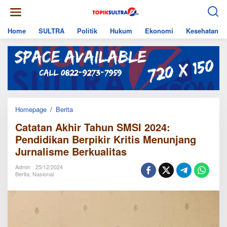
Skip
to
content
Home
SULTRA
Politik
Hukum
Ekonomi
Kesehatan
Catatan
Homepage
/
Berita
Akhir
Catatan Akhir Tahun SMSI 2024:
Tahun
SMSI
Pendidikan Berpikir Kritis Menunjang
2024:
Jurnalisme Berkualitas
Pendidikan
Berpikir
Kritis
Admin
25/12/2024
Menunjang
Berita
,
Nasional
Jurnalisme
Berkualitas