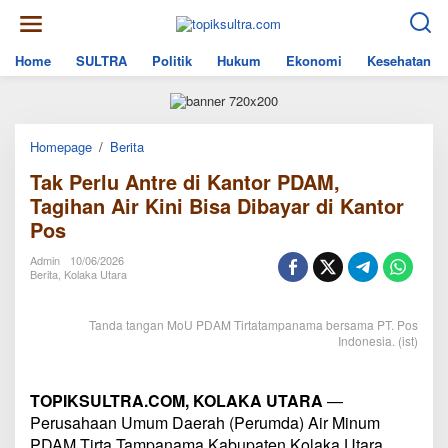
Skip
to
content
Home
SULTRA
Politik
Hukum
Ekonomi
Kesehatan
Tak
Homepage
/
Berita
Perlu
Tak Perlu Antre di Kantor PDAM,
Antre
di
Tagihan Air Kini Bisa Dibayar di Kantor
Kantor
Pos
PDAM,
Tagihan
Air
Admin
10/06/2026
Kini
Berita
,
Kolaka Utara
Bisa
Dibayar
di
Tanda tangan MoU PDAM Tirtatampanama bersama PT. Pos
Kantor
Indonesia. (ist)
Pos
TOPIKSULTRA.COM, KOLAKA UTARA
—
Perusahaan Umum Daerah (Perumda) Air Minum
PDAM Tirta Tampanama Kabupaten Kolaka Utara,