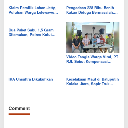
Klaim Pemilik Lahan Jetty,
Pengadaan 228 Ribu Benih
Puluhan Warga Lelewawo
Kakao Diduga Bermasalah,
Siap Kawal Pemuatan Ore
Kejari Kolut Tingkatkan ke
Nikel PT RDP
Tahap Penyidikan
Dua Paket Sabu 1,5 Gram
Ditemukan, Polres Kolut
Selidiki Keterlibatan
Tersangka dalam Jaringan
Video Tangis Warga Viral, PT
RJL Sebut Kompensasi
Tanaman Tumbuh Telah
Diselesaikan
IKA Unsultra Dikukuhkan
Kecelakaan Maut di Batuputih
Kolaka Utara, Sopir Truk
Canter Tewas Usai Tabrak
Truk Parkir
Comment