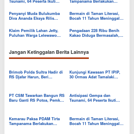
Tsunami, 64 Peserta Ikuti
Tampanama Berlakukan
Sekolah Lapang BMKG di
Sistem Gilir Air di Wilayah
Kolaka Utara
IKK Wawo
Penyanyi Muda Bulukumba
Bermain di Taman Literasi,
Diva Ananda Eksya Rilis
Bocah 11 Tahun Meninggal
Single “Uwelaiki”, Perkuat
Usai Tersengat Listrik
Eksistensi Musik Bugis
Klaim Pemilik Lahan Jetty,
Pengadaan 228 Ribu Benih
Puluhan Warga Lelewawo
Kakao Diduga Bermasalah,
Siap Kawal Pemuatan Ore
Kejari Kolut Tingkatkan ke
Nikel PT RDP
Tahap Penyidikan
Jangan Ketinggalan Berita Lainnya
Brimob Polda Sultra Hadir di
Kunjungi Kawasan PT IPIP,
RS Djafar Harun, Beri
30 Ormas Adat Tamalaki
Semangat dan Bingkisan
Tegaskan Dukung Investasi di
untuk Pasien
Bumi Mekongga
PT CSM Tawarkan Bangun RS
Antisipasi Gempa dan
Baru Ganti RS Potoa, Pemkab
Tsunami, 64 Peserta Ikuti
Kolut Mulai Kaji Skema Tukar
Sekolah Lapang BMKG di
Aset
Kolaka Utara
Kemarau Paksa PDAM Tirta
Bermain di Taman Literasi,
Tampanama Berlakukan
Bocah 11 Tahun Meninggal
Sistem Gilir Air di Wilayah
Usai Tersengat Listrik
IKK Wawo