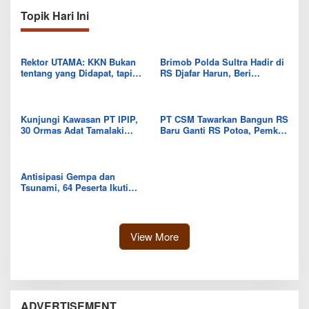
Topik Hari Ini
Rektor UTAMA: KKN Bukan
Brimob Polda Sultra Hadir di
tentang yang Didapat, tapi
RS Djafar Harun, Beri
Seberapa Banyak yang Bisa
Semangat dan Bingkisan
Diberikan
untuk Pasien
Kunjungi Kawasan PT IPIP,
PT CSM Tawarkan Bangun RS
30 Ormas Adat Tamalaki
Baru Ganti RS Potoa, Pemkab
Tegaskan Dukung Investasi di
Kolut Mulai Kaji Skema Tukar
Bumi Mekongga
Aset
Antisipasi Gempa dan
Tsunami, 64 Peserta Ikuti
Sekolah Lapang BMKG di
Kolaka Utara
View More
ADVERTISEMENT