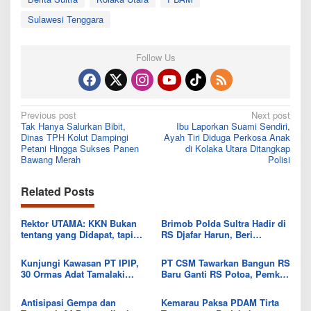
Sulawesi Tenggara
Follow Us
Post
Previous post
Next post
Tak Hanya Salurkan Bibit,
Ibu Laporkan Suami Sendiri,
navigation
Dinas TPH Kolut Dampingi
Ayah Tiri Diduga Perkosa Anak
Petani Hingga Sukses Panen
di Kolaka Utara Ditangkap
Bawang Merah
Polisi
Related Posts
Rektor UTAMA: KKN Bukan
Brimob Polda Sultra Hadir di
tentang yang Didapat, tapi
RS Djafar Harun, Beri
Seberapa Banyak yang Bisa
Semangat dan Bingkisan
Diberikan
untuk Pasien
Kunjungi Kawasan PT IPIP,
PT CSM Tawarkan Bangun RS
30 Ormas Adat Tamalaki
Baru Ganti RS Potoa, Pemkab
Tegaskan Dukung Investasi di
Kolut Mulai Kaji Skema Tukar
Bumi Mekongga
Aset
Antisipasi Gempa dan
Kemarau Paksa PDAM Tirta