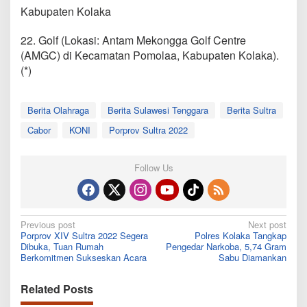
Kabupaten Kolaka
22. Golf (Lokasi: Antam Mekongga Golf Centre
(AMGC) di Kecamatan Pomolaa, Kabupaten Kolaka).
(*)
Berita Olahraga
Berita Sulawesi Tenggara
Berita Sultra
Cabor
KONI
Porprov Sultra 2022
Follow Us
Post
Previous post
Next post
Porprov XIV Sultra 2022 Segera
Polres Kolaka Tangkap
navigation
Dibuka, Tuan Rumah
Pengedar Narkoba, 5,74 Gram
Berkomitmen Sukseskan Acara
Sabu Diamankan
Related Posts