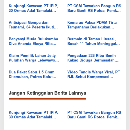
Kunjungi Kawasan PT IPIP,
PT CSM Tawarkan Bangun RS
30 Ormas Adat Tamalaki
Baru Ganti RS Potoa, Pemkab
Tegaskan Dukung Investasi di
Kolut Mulai Kaji Skema Tukar
Bumi Mekongga
Aset
Antisipasi Gempa dan
Kemarau Paksa PDAM Tirta
Tsunami, 64 Peserta Ikuti
Tampanama Berlakukan
Sekolah Lapang BMKG di
Sistem Gilir Air di Wilayah
Kolaka Utara
IKK Wawo
Penyanyi Muda Bulukumba
Bermain di Taman Literasi,
Diva Ananda Eksya Rilis
Bocah 11 Tahun Meninggal
Single “Uwelaiki”, Perkuat
Usai Tersengat Listrik
Eksistensi Musik Bugis
Klaim Pemilik Lahan Jetty,
Pengadaan 228 Ribu Benih
Puluhan Warga Lelewawo
Kakao Diduga Bermasalah,
Siap Kawal Pemuatan Ore
Kejari Kolut Tingkatkan ke
Nikel PT RDP
Tahap Penyidikan
Dua Paket Sabu 1,5 Gram
Video Tangis Warga Viral, PT
Ditemukan, Polres Kolut
RJL Sebut Kompensasi
Selidiki Keterlibatan
Tanaman Tumbuh Telah
Tersangka dalam Jaringan
Diselesaikan
Jangan Ketinggalan Berita Lainnya
Kunjungi Kawasan PT IPIP,
PT CSM Tawarkan Bangun RS
30 Ormas Adat Tamalaki
Baru Ganti RS Potoa, Pemkab
Tegaskan Dukung Investasi di
Kolut Mulai Kaji Skema Tukar
Bumi Mekongga
Aset