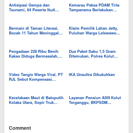
Antisipasi Gempa dan
Kemarau Paksa PDAM Tirta
Tsunami, 64 Peserta Ikuti
Tampanama Berlakukan
Sekolah Lapang BMKG di
Sistem Gilir Air di Wilayah
Kolaka Utara
IKK Wawo
Bermain di Taman Literasi,
Klaim Pemilik Lahan Jetty,
Bocah 11 Tahun Meninggal
Puluhan Warga Lelewawo
Usai Tersengat Listrik
Siap Kawal Pemuatan Ore
Nikel PT RDP
Pengadaan 228 Ribu Benih
Dua Paket Sabu 1,5 Gram
Kakao Diduga Bermasalah,
Ditemukan, Polres Kolut
Kejari Kolut Tingkatkan ke
Selidiki Keterlibatan
Tahap Penyidikan
Tersangka dalam Jaringan
Video Tangis Warga Viral, PT
IKA Unsultra Dikukuhkan
RJL Sebut Kompensasi
Tanaman Tumbuh Telah
Diselesaikan
Kecelakaan Maut di Batuputih
Layanan Pensiun ASN Kolut
Kolaka Utara, Sopir Truk
Terganggu, BKPSDM
Canter Tewas Usai Tabrak
Beberkan Kendalanya
Truk Parkir
Comment