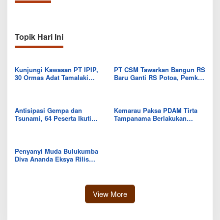
Topik Hari Ini
Kunjungi Kawasan PT IPIP,
PT CSM Tawarkan Bangun RS
30 Ormas Adat Tamalaki
Baru Ganti RS Potoa, Pemkab
Tegaskan Dukung Investasi di
Kolut Mulai Kaji Skema Tukar
Bumi Mekongga
Aset
Antisipasi Gempa dan
Kemarau Paksa PDAM Tirta
Tsunami, 64 Peserta Ikuti
Tampanama Berlakukan
Sekolah Lapang BMKG di
Sistem Gilir Air di Wilayah
Kolaka Utara
IKK Wawo
Penyanyi Muda Bulukumba
Diva Ananda Eksya Rilis
Single “Uwelaiki”, Perkuat
Eksistensi Musik Bugis
View More