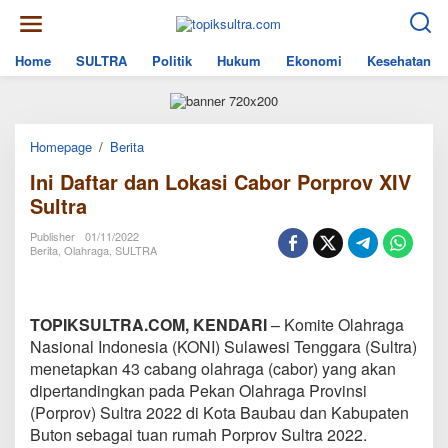
Skip
to
content
Home
SULTRA
Politik
Hukum
Ekonomi
Kesehatan
Ini
Homepage
/
Berita
Daftar
Ini Daftar dan Lokasi Cabor Porprov XIV
dan
Lokasi
Sultra
Cabor
Porprov
Publisher
01/11/2022
XIV
Berita
,
Olahraga
,
SULTRA
Sultra
TOPIKSULTRA.COM, KENDARI
– Komite Olahraga
Nasional Indonesia (KONI) Sulawesi Tenggara (Sultra)
menetapkan 43 cabang olahraga (cabor) yang akan
dipertandingkan pada Pekan Olahraga Provinsi
(Porprov) Sultra 2022 di Kota Baubau dan Kabupaten
Buton sebagai tuan rumah Porprov Sultra 2022.