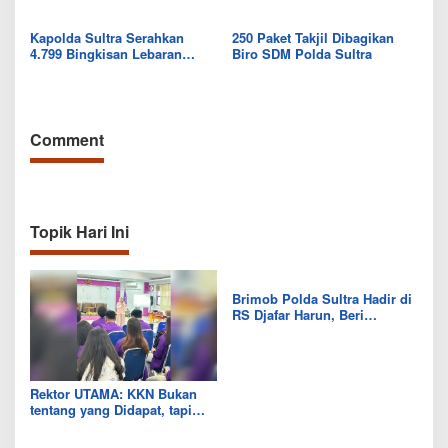
Kapolda Sultra Serahkan
250 Paket Takjil Dibagikan
4.799 Bingkisan Lebaran
Biro SDM Polda Sultra
kepada Purnawirawan, Tokoh
Masyarakat, dan Mitra Polri
Comment
Topik Hari Ini
Brimob Polda Sultra Hadir di
RS Djafar Harun, Beri
Semangat dan Bingkisan
untuk Pasien
Rektor UTAMA: KKN Bukan
tentang yang Didapat, tapi
Seberapa Banyak yang Bisa
Diberikan