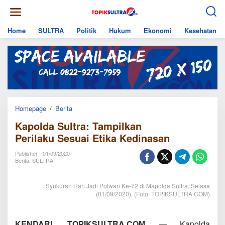
Skip
to
content
Home
SULTRA
Politik
Hukum
Ekonomi
Kesehatan
Kapolda
Homepage
/
Berita
Sultra:
Kapolda Sultra: Tampilkan
Tampilkan
Perilaku Sesuai
Perilaku Sesuai Etika Kedinasan
Etika
Kedinasan
Publisher
01/09/2020
Berita
,
SULTRA
Syukuran Hari Jadi Polwan Ke-72 di Mapolda Sultra, Selasa
(01/09/2020). (Foto: TOPIKSULTRA.COM)
KENDARI, TOPIKSULTRA.COM
— Kapolda