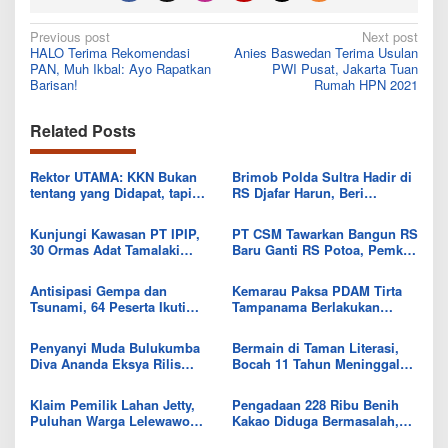
Post
Previous post
Next post
HALO Terima Rekomendasi
Anies Baswedan Terima Usulan
navigation
PAN, Muh Ikbal: Ayo Rapatkan
PWI Pusat, Jakarta Tuan
Barisan!
Rumah HPN 2021
Related Posts
Rektor UTAMA: KKN Bukan
Brimob Polda Sultra Hadir di
tentang yang Didapat, tapi
RS Djafar Harun, Beri
Seberapa Banyak yang Bisa
Semangat dan Bingkisan
Diberikan
untuk Pasien
Kunjungi Kawasan PT IPIP,
PT CSM Tawarkan Bangun RS
30 Ormas Adat Tamalaki
Baru Ganti RS Potoa, Pemkab
Tegaskan Dukung Investasi di
Kolut Mulai Kaji Skema Tukar
Bumi Mekongga
Aset
Antisipasi Gempa dan
Kemarau Paksa PDAM Tirta
Tsunami, 64 Peserta Ikuti
Tampanama Berlakukan
Sekolah Lapang BMKG di
Sistem Gilir Air di Wilayah
Kolaka Utara
IKK Wawo
Penyanyi Muda Bulukumba
Bermain di Taman Literasi,
Diva Ananda Eksya Rilis
Bocah 11 Tahun Meninggal
Single “Uwelaiki”, Perkuat
Usai Tersengat Listrik
Eksistensi Musik Bugis
Klaim Pemilik Lahan Jetty,
Pengadaan 228 Ribu Benih
Puluhan Warga Lelewawo
Kakao Diduga Bermasalah,
Siap Kawal Pemuatan Ore
Kejari Kolut Tingkatkan ke