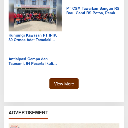
PT CSM Tawarkan Bangun RS
Baru Ganti RS Potoa, Pemkab
Kolut Mulai Kaji Skema Tukar
Aset
Kunjungi Kawasan PT IPIP,
30 Ormas Adat Tamalaki
Tegaskan Dukung Investasi di
Bumi Mekongga
Antisipasi Gempa dan
Tsunami, 64 Peserta Ikuti
Sekolah Lapang BMKG di
Kolaka Utara
View More
ADVERTISEMENT