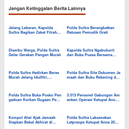
Nikel PT RDP
Tahap Penyidikan
Jangan Ketinggalan Berita Lainnya
Jelang Lebaran, Kapolda
Polda Sultra Berangkatkan
Sultra Bagikan Zakat Fitrah
Ratusan Pemudik Grati
kepada Ratusan Penerima
Diserbu Warga, Polda Sultra
Kapolda Sultra Ngabuburit
Gelar Gerakan Pangan Murah
dan Buka Puasa Bersama
Komunitas Ojol Kendari
Polda Sultra Hadirkan Beras
Polda Sultra Sita Dokumen Ja
Murah Jelang Idulfitri,
maah dan Buku Rekening dar
1.500 Karung Disiapkan
i Kantor TRG Kendari
Polda Sultra Buka Posko Pen
3.513 Personel Gabungan Am
gaduan Korban Dugaan Penip
ankan Operasi Ketupat Anoa
uan Umroh PT. TRG
2026 di Sultra
Kompol Alwi Ajak Jamaah
Polda Sultra Laksanakan
Siapkan Bekal Akhirat di
Latpraops Ketupat Anoa 2026
Ramadan
Untuk Pengamanan Idulfitri