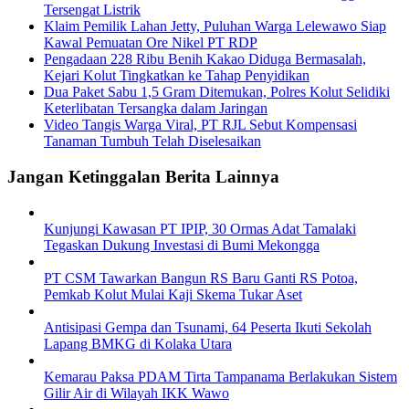
Tersengat Listrik
Klaim Pemilik Lahan Jetty, Puluhan Warga Lelewawo Siap
Kawal Pemuatan Ore Nikel PT RDP
Pengadaan 228 Ribu Benih Kakao Diduga Bermasalah,
Kejari Kolut Tingkatkan ke Tahap Penyidikan
Dua Paket Sabu 1,5 Gram Ditemukan, Polres Kolut Selidiki
Keterlibatan Tersangka dalam Jaringan
Video Tangis Warga Viral, PT RJL Sebut Kompensasi
Tanaman Tumbuh Telah Diselesaikan
Jangan Ketinggalan Berita Lainnya
Kunjungi Kawasan PT IPIP, 30 Ormas Adat Tamalaki
Tegaskan Dukung Investasi di Bumi Mekongga
PT CSM Tawarkan Bangun RS Baru Ganti RS Potoa,
Pemkab Kolut Mulai Kaji Skema Tukar Aset
Antisipasi Gempa dan Tsunami, 64 Peserta Ikuti Sekolah
Lapang BMKG di Kolaka Utara
Kemarau Paksa PDAM Tirta Tampanama Berlakukan Sistem
Gilir Air di Wilayah IKK Wawo