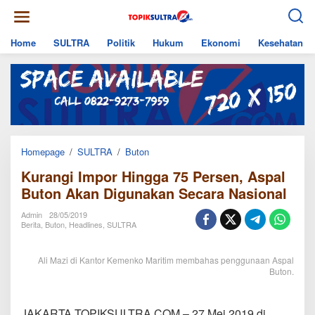
Skip
to
content
Home
SULTRA
Politik
Hukum
Ekonomi
Kesehatan
Kurangi
Homepage
/
SULTRA
/
Buton
Impor
Kurangi Impor Hingga 75 Persen, Aspal
Hingga
75
Buton Akan Digunakan Secara Nasional
Persen,
Aspal
Admin
28/05/2019
Buton
Berita
,
Buton
,
Headlines
,
SULTRA
Akan
Digunakan
Secara
Ali Mazi di Kantor Kemenko Maritim membahas penggunaan Aspal
Nasional
Buton.
JAKARTA,TOPIKSULTRA.COM – 27 Mei 2019 di