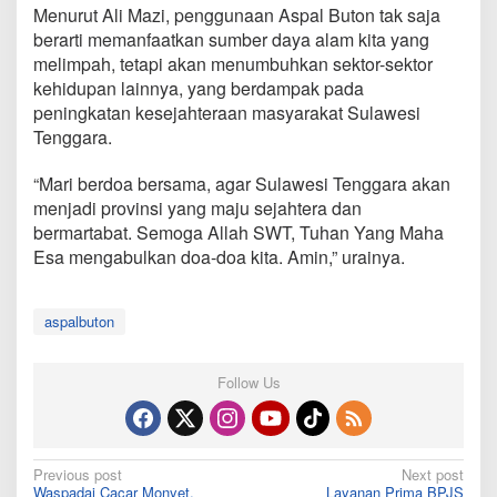
Menurut Ali Mazi, penggunaan Aspal Buton tak saja
berarti memanfaatkan sumber daya alam kita yang
melimpah, tetapi akan menumbuhkan sektor-sektor
kehidupan lainnya, yang berdampak pada
peningkatan kesejahteraan masyarakat Sulawesi
Tenggara.
“Mari berdoa bersama, agar Sulawesi Tenggara akan
menjadi provinsi yang maju sejahtera dan
bermartabat. Semoga Allah SWT, Tuhan Yang Maha
Esa mengabulkan doa-doa kita. Amin,” urainya.
aspalbuton
Follow Us
Post
Previous post
Next post
Waspadai Cacar Monyet,
Layanan Prima BPJS