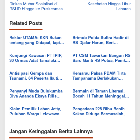
navigation
Dinkes Mubar Sosialisai di
Kesehatan Hingga Libur
RSUD Hingga ke Puskesmas
Lebaran
Related Posts
Rektor UTAMA: KKN Bukan
Brimob Polda Sultra Hadir di
tentang yang Didapat, tapi
RS Djafar Harun, Beri
Seberapa Banyak yang Bisa
Semangat dan Bingkisan
Diberikan
untuk Pasien
Kunjungi Kawasan PT IPIP,
PT CSM Tawarkan Bangun RS
30 Ormas Adat Tamalaki
Baru Ganti RS Potoa, Pemkab
Tegaskan Dukung Investasi di
Kolut Mulai Kaji Skema Tukar
Bumi Mekongga
Aset
Antisipasi Gempa dan
Kemarau Paksa PDAM Tirta
Tsunami, 64 Peserta Ikuti
Tampanama Berlakukan
Sekolah Lapang BMKG di
Sistem Gilir Air di Wilayah
Kolaka Utara
IKK Wawo
Penyanyi Muda Bulukumba
Bermain di Taman Literasi,
Diva Ananda Eksya Rilis
Bocah 11 Tahun Meninggal
Single “Uwelaiki”, Perkuat
Usai Tersengat Listrik
Eksistensi Musik Bugis
Klaim Pemilik Lahan Jetty,
Pengadaan 228 Ribu Benih
Puluhan Warga Lelewawo
Kakao Diduga Bermasalah,
Siap Kawal Pemuatan Ore
Kejari Kolut Tingkatkan ke
Nikel PT RDP
Tahap Penyidikan
Jangan Ketinggalan Berita Lainnya