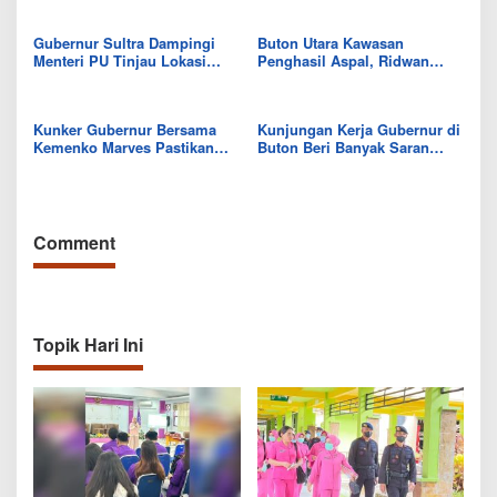
Gubernur Sultra Dampingi
Buton Utara Kawasan
Menteri PU Tinjau Lokasi
Penghasil Aspal, Ridwan
Pembangunan Jembatan
Zakariah: Ada 1,9 Miliar Ton
Buton-Muna dan Aspal Buton
Kunker Gubernur Bersama
Kunjungan Kerja Gubernur di
Kemenko Marves Pastikan
Buton Beri Banyak Saran
Kesiapan Aspal Buton untuk
Pengembangan Potensi
Prognas
Comment
Topik Hari Ini