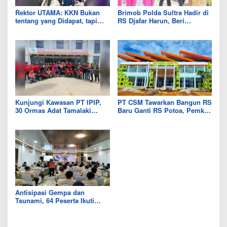
Rektor UTAMA: KKN Bukan
Brimob Polda Sultra Hadir di
tentang yang Didapat, tapi
RS Djafar Harun, Beri
Seberapa Banyak yang Bisa
Semangat dan Bingkisan
Diberikan
untuk Pasien
Kunjungi Kawasan PT IPIP,
PT CSM Tawarkan Bangun RS
30 Ormas Adat Tamalaki
Baru Ganti RS Potoa, Pemkab
Tegaskan Dukung Investasi di
Kolut Mulai Kaji Skema Tukar
Bumi Mekongga
Aset
Antisipasi Gempa dan
Tsunami, 64 Peserta Ikuti
Sekolah Lapang BMKG di
Kolaka Utara