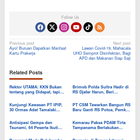
Follow Us
Post
Previous post
Next post
Ayo! Buruan Dapatkan Manfaat
Lawan Covid-19, Mahacala
navigation
Kartu Prakerja
UHO Semprot Disinfektan, Bagi
APD dan Makanan Siap Saji
Related Posts
Rektor UTAMA: KKN Bukan
Brimob Polda Sultra Hadir di
tentang yang Didapat, tapi
RS Djafar Harun, Beri
Seberapa Banyak yang Bisa
Semangat dan Bingkisan
Diberikan
untuk Pasien
Kunjungi Kawasan PT IPIP,
PT CSM Tawarkan Bangun RS
30 Ormas Adat Tamalaki
Baru Ganti RS Potoa, Pemkab
Tegaskan Dukung Investasi di
Kolut Mulai Kaji Skema Tukar
Bumi Mekongga
Aset
Antisipasi Gempa dan
Kemarau Paksa PDAM Tirta
Tsunami, 64 Peserta Ikuti
Tampanama Berlakukan
Sekolah Lapang BMKG di
Sistem Gilir Air di Wilayah
Kolaka Utara
IKK Wawo