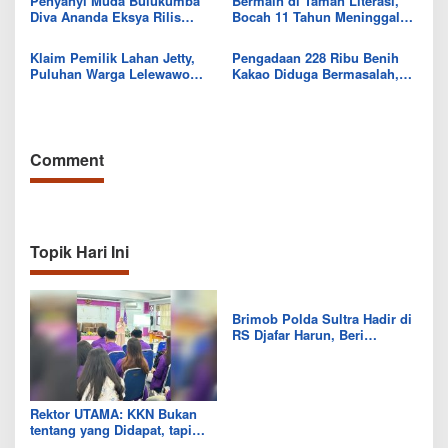
Penyanyi Muda Bulukumba
Bermain di Taman Literasi,
Diva Ananda Eksya Rilis
Bocah 11 Tahun Meninggal
Single “Uwelaiki”, Perkuat
Usai Tersengat Listrik
Eksistensi Musik Bugis
Klaim Pemilik Lahan Jetty,
Pengadaan 228 Ribu Benih
Puluhan Warga Lelewawo
Kakao Diduga Bermasalah,
Siap Kawal Pemuatan Ore
Kejari Kolut Tingkatkan ke
Nikel PT RDP
Tahap Penyidikan
Comment
Topik Hari Ini
Brimob Polda Sultra Hadir di
RS Djafar Harun, Beri
Semangat dan Bingkisan
untuk Pasien
Rektor UTAMA: KKN Bukan
tentang yang Didapat, tapi
Seberapa Banyak yang Bisa