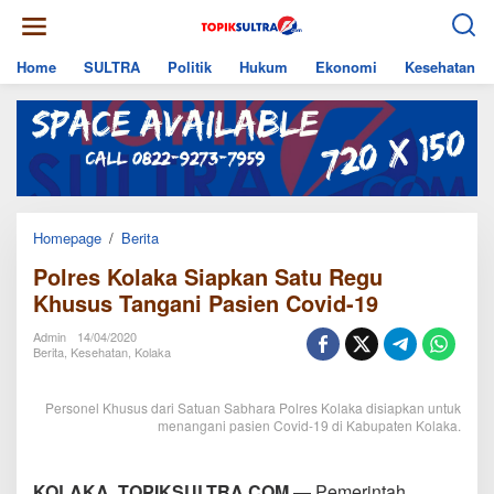
Skip
to
content
Home
SULTRA
Politik
Hukum
Ekonomi
Kesehatan
Polres
Homepage
/
Berita
Kolaka
Polres Kolaka Siapkan Satu Regu
Siapkan
Satu
Khusus Tangani Pasien Covid-19
Regu
Khusus
Admin
14/04/2020
Tangani
Berita
,
Kesehatan
,
Kolaka
Pasien
Covid-
19
Personel Khusus dari Satuan Sabhara Polres Kolaka disiapkan untuk
menangani pasien Covid-19 di Kabupaten Kolaka.
KOLAKA, TOPIKSULTRA.COM
— Pemerintah