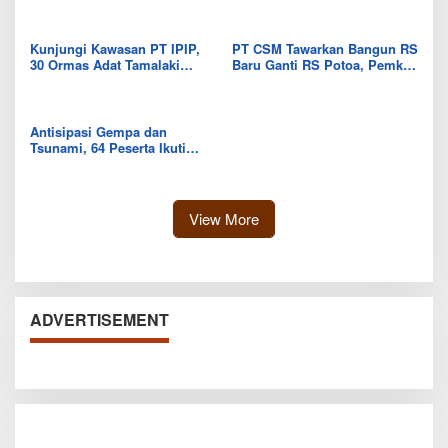
Diberikan
Kunjungi Kawasan PT IPIP,
PT CSM Tawarkan Bangun RS
30 Ormas Adat Tamalaki
Baru Ganti RS Potoa, Pemkab
Tegaskan Dukung Investasi di
Kolut Mulai Kaji Skema Tukar
Bumi Mekongga
Aset
Antisipasi Gempa dan
Tsunami, 64 Peserta Ikuti
Sekolah Lapang BMKG di
Kolaka Utara
View More
ADVERTISEMENT