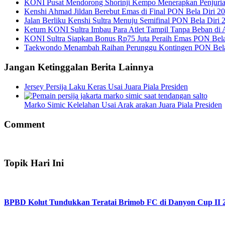
KONI Pusat Mendorong Shorinji Kempo Menerapkan Penjurian
Kenshi Ahmad Jildan Berebut Emas di Final PON Bela Diri 2
Jalan Berliku Kenshi Sultra Menuju Semifinal PON Bela Diri 
Ketum KONI Sultra Imbau Para Atlet Tampil Tanpa Beban di 
KONI Sultra Siapkan Bonus Rp75 Juta Peraih Emas PON Bela
Taekwondo Menambah Raihan Perunggu Kontingen PON Belad
Jangan Ketinggalan Berita Lainnya
Jersey Persija Laku Keras Usai Juara Piala Presiden
Marko Simic Kelelahan Usai Arak arakan Juara Piala Presiden
Comment
Topik Hari Ini
BPBD Kolut Tundukkan Teratai Brimob FC di Danyon Cup II 