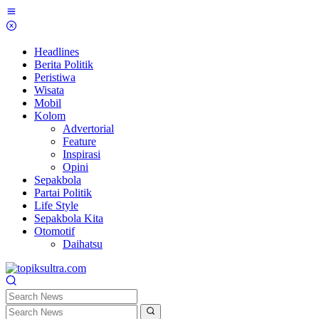
Skip
to
content
Headlines
Berita Politik
Peristiwa
Wisata
Mobil
Kolom
Advertorial
Feature
Inspirasi
Opini
Sepakbola
Partai Politik
Life Style
Sepakbola Kita
Otomotif
Daihatsu