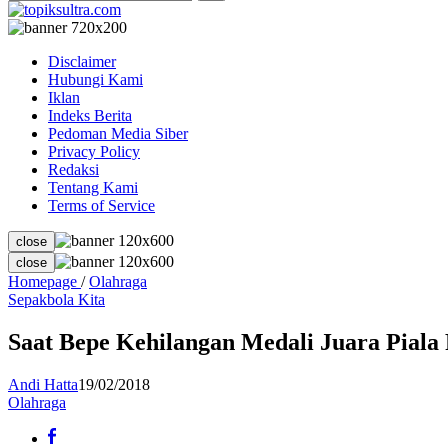
Disclaimer
Hubungi Kami
Iklan
Indeks Berita
Pedoman Media Siber
Privacy Policy
Redaksi
Tentang Kami
Terms of Service
close
close
Saat
Homepage
/
Olahraga
Bepe
Sepakbola Kita
Kehilangan
Medali
Saat Bepe Kehilangan Medali Juara Piala 
Juara
Piala
Andi Hatta
19/02/2018
Presiden
Olahraga