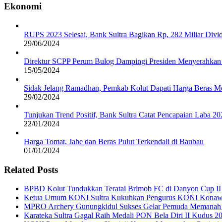
Ekonomi
RUPS 2023 Selesai, Bank Sultra Bagikan Rp, 282 Miliar Di
29/06/2024
Direktur SCPP Perum Bulog Dampingi Presiden Menyerahkan 
15/05/2024
Sidak Jelang Ramadhan, Pemkab Kolut Dapati Harga Beras M
29/02/2024
Tunjukan Trend Positif, Bank Sultra Catat Pencapaian Laba 2
22/01/2024
Harga Tomat, Jahe dan Beras Pulut Terkendali di Baubau
01/01/2024
Related Posts
BPBD Kolut Tundukkan Teratai Brimob FC di Danyon Cup II
Ketua Umum KONI Sultra Kukuhkan Pengurus KONI Konaw
MPRO Archery Gunungkidul Sukses Gelar Pemuda Memanah
Karateka Sultra Gagal Raih Medali PON Bela Diri II Kudus 2