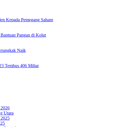
viden Kepada Pemegang Saham
Bantuan Pangan di Kolut
erangkak Naik
023 Tembus 406 Miliar
 2026
e Utara
 2025
025