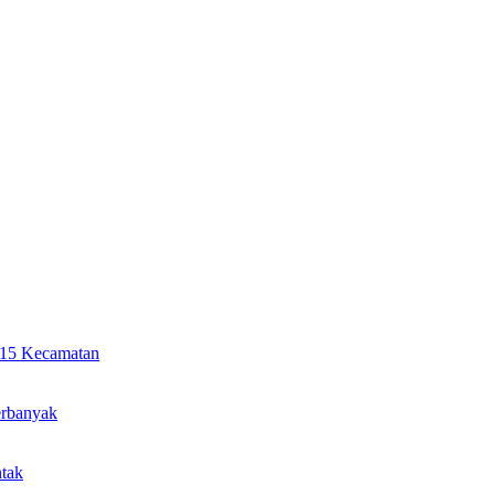
i 15 Kecamatan
erbanyak
ntak