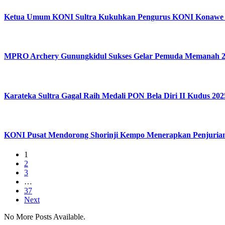
Ketua Umum KONI Sultra Kukuhkan Pengurus KONI Konawe 
MPRO Archery Gunungkidul Sukses Gelar Pemuda Memanah 
Karateka Sultra Gagal Raih Medali PON Bela Diri II Kudus 202
KONI Pusat Mendorong Shorinji Kempo Menerapkan Penjurian 
1
2
3
…
37
Next
No More Posts Available.