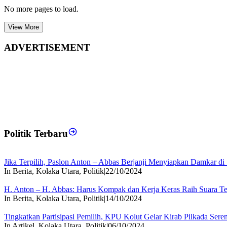
No more pages to load.
View More
ADVERTISEMENT
Politik Terbaru
Jika Terpilih, Paslon Anton – Abbas Berjanji Menyiapkan Damkar d
In Berita, Kolaka Utara, Politik
|
22/10/2024
H. Anton – H. Abbas: Harus Kompak dan Kerja Keras Raih Suara T
In Berita, Kolaka Utara, Politik
|
14/10/2024
Tingkatkan Partisipasi Pemilih, KPU Kolut Gelar Kirab Pilkada Sere
In Artikel, Kolaka Utara, Politik
|
06/10/2024