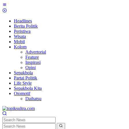
Skip
to
content
Headlines
Berita Politik
Peristiwa
Wisata
Mobil
Kolom
Advertorial
Feature
Inspirasi
Opini
Sepakbola
Partai Politik
Life Style
Sepakbola Kita
Otomotif
Daihatsu