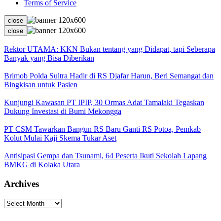
Terms of Service
close
close
Rektor UTAMA: KKN Bukan tentang yang Didapat, tapi Seberapa
Banyak yang Bisa Diberikan
Brimob Polda Sultra Hadir di RS Djafar Harun, Beri Semangat dan
Bingkisan untuk Pasien
Kunjungi Kawasan PT IPIP, 30 Ormas Adat Tamalaki Tegaskan
Dukung Investasi di Bumi Mekongga
PT CSM Tawarkan Bangun RS Baru Ganti RS Potoa, Pemkab
Kolut Mulai Kaji Skema Tukar Aset
Antisipasi Gempa dan Tsunami, 64 Peserta Ikuti Sekolah Lapang
BMKG di Kolaka Utara
Archives
Archives