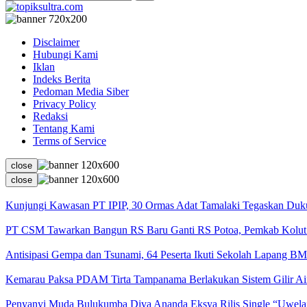
Disclaimer
Hubungi Kami
Iklan
Indeks Berita
Pedoman Media Siber
Privacy Policy
Redaksi
Tentang Kami
Terms of Service
close
close
Kunjungi Kawasan PT IPIP, 30 Ormas Adat Tamalaki Tegaskan Duk
PT CSM Tawarkan Bangun RS Baru Ganti RS Potoa, Pemkab Kolut 
Antisipasi Gempa dan Tsunami, 64 Peserta Ikuti Sekolah Lapang B
Kemarau Paksa PDAM Tirta Tampanama Berlakukan Sistem Gilir A
Penyanyi Muda Bulukumba Diva Ananda Eksya Rilis Single “Uwelaik