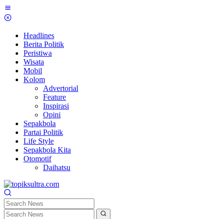
Skip
to
content
Headlines
Berita Politik
Peristiwa
Wisata
Mobil
Kolom
Advertorial
Feature
Inspirasi
Opini
Sepakbola
Partai Politik
Life Style
Sepakbola Kita
Otomotif
Daihatsu