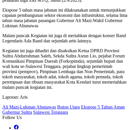
pelataran tugu Eks MTQ, Sabtu (2/9/2023).
Ekspose 5 tahun masa jabatan ini dilaksanakan untuk menunjukkan
capaian pembangunan sektor ekonomi dan infrastruktur, selama lima
tahun masa jabatan pasangan Gubernur Ali Mazi-Wakil Gubernur
Lukman Abunawas
Malam puncak Kegiatan ini juga di meriahkan dengan konser Band
Legendaris Ada Band dan sejumlah artis lainnya.
Kegiatan ini juga dihadiri dan disaksikan Ketua DPRD Provinsi
Sultra Abdurrahman Saleh, Sekda Sultra Asrun Lio, pejabat Forum
Komunikasi Pimpinan Daerah (Forkopimda), sejumlah bupati dan
wali kota se-Sulawesi Tenggara, pejabat lingkup pemerintah
provinsi (pemprov), Pimpinan Lembaga dan Non Pemerintah, para
tokoh masyarakat, tokoh adat, tokoh agama, tokoh pemuda, tokoh
perempuan dan ribuan masyarakat Kota Kendari turut memeriahkan
malam puncak kegiatan ini.
Laporan: Aris
Ali Mazi-Lukman Abunawas
Buton Utara
Ekspose 5 Tahun Aman
Gubernur Sultra
Sulawesi Tenggara
Follow Us