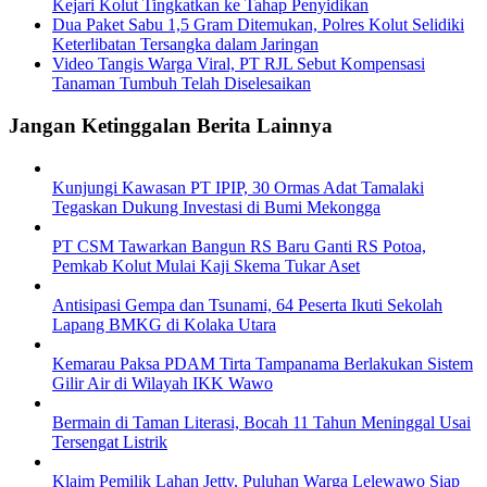
Kejari Kolut Tingkatkan ke Tahap Penyidikan
Dua Paket Sabu 1,5 Gram Ditemukan, Polres Kolut Selidiki
Keterlibatan Tersangka dalam Jaringan
Video Tangis Warga Viral, PT RJL Sebut Kompensasi
Tanaman Tumbuh Telah Diselesaikan
Jangan Ketinggalan Berita Lainnya
Kunjungi Kawasan PT IPIP, 30 Ormas Adat Tamalaki
Tegaskan Dukung Investasi di Bumi Mekongga
PT CSM Tawarkan Bangun RS Baru Ganti RS Potoa,
Pemkab Kolut Mulai Kaji Skema Tukar Aset
Antisipasi Gempa dan Tsunami, 64 Peserta Ikuti Sekolah
Lapang BMKG di Kolaka Utara
Kemarau Paksa PDAM Tirta Tampanama Berlakukan Sistem
Gilir Air di Wilayah IKK Wawo
Bermain di Taman Literasi, Bocah 11 Tahun Meninggal Usai
Tersengat Listrik
Klaim Pemilik Lahan Jetty, Puluhan Warga Lelewawo Siap