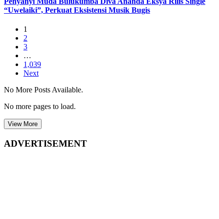
Penyanyi Muda Bulukumba Diva Ananda Eksya Rilis Single
“Uwelaiki”, Perkuat Eksistensi Musik Bugis
1
2
3
…
1,039
Next
No More Posts Available.
No more pages to load.
View More
ADVERTISEMENT