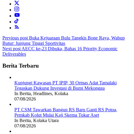
Post
Previous post
Buka Kejuaraan Bulu Tangkis Bone Raya, Wabup
Butur: Junjung Tinggi Sportivitas
navigation
Next post
AECC ke-23 Dibuka, Bahas 16 Priority Economic
Deliverables
Berita Terbaru
Kunjungi Kawasan PT IPIP, 30 Ormas Adat Tamalaki
Tegaskan Dukung Investasi di Bumi Mekongga
In Berita, Headlines, Kolaka
07/08/2026
PT CSM Tawarkan Bangun RS Baru Ganti RS Potoa,
Pemkab Kolut Mulai Kaji Skema Tukar Aset
In Berita, Kolaka Utara
07/08/2026