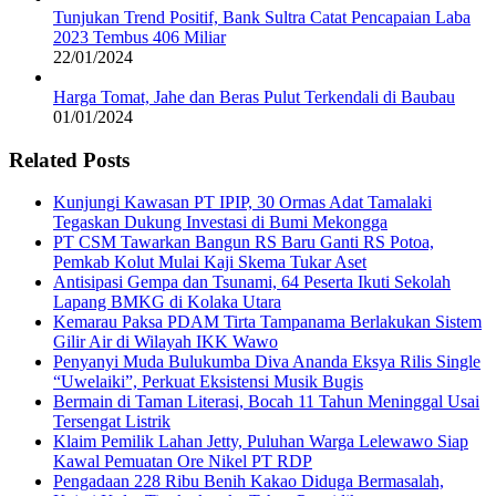
Tunjukan Trend Positif, Bank Sultra Catat Pencapaian Laba
2023 Tembus 406 Miliar
22/01/2024
Harga Tomat, Jahe dan Beras Pulut Terkendali di Baubau
01/01/2024
Related Posts
Kunjungi Kawasan PT IPIP, 30 Ormas Adat Tamalaki
Tegaskan Dukung Investasi di Bumi Mekongga
PT CSM Tawarkan Bangun RS Baru Ganti RS Potoa,
Pemkab Kolut Mulai Kaji Skema Tukar Aset
Antisipasi Gempa dan Tsunami, 64 Peserta Ikuti Sekolah
Lapang BMKG di Kolaka Utara
Kemarau Paksa PDAM Tirta Tampanama Berlakukan Sistem
Gilir Air di Wilayah IKK Wawo
Penyanyi Muda Bulukumba Diva Ananda Eksya Rilis Single
“Uwelaiki”, Perkuat Eksistensi Musik Bugis
Bermain di Taman Literasi, Bocah 11 Tahun Meninggal Usai
Tersengat Listrik
Klaim Pemilik Lahan Jetty, Puluhan Warga Lelewawo Siap
Kawal Pemuatan Ore Nikel PT RDP
Pengadaan 228 Ribu Benih Kakao Diduga Bermasalah,