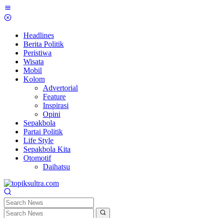
Skip
to
content
Headlines
Berita Politik
Peristiwa
Wisata
Mobil
Kolom
Advertorial
Feature
Inspirasi
Opini
Sepakbola
Partai Politik
Life Style
Sepakbola Kita
Otomotif
Daihatsu