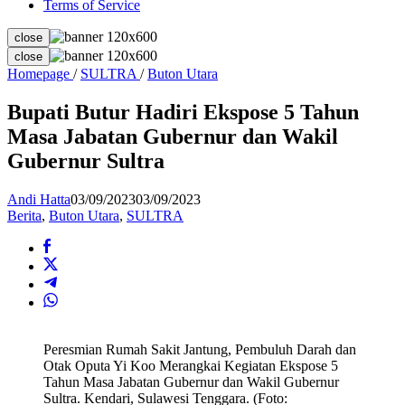
Terms of Service
close
close
Bupati
Homepage
/
SULTRA
/
Buton Utara
Butur
Hadiri
Bupati Butur Hadiri Ekspose 5 Tahun
Ekspose
Masa Jabatan Gubernur dan Wakil
5
Tahun
Gubernur Sultra
Masa
Jabatan
Andi Hatta
03/09/2023
03/09/2023
Gubernur
Berita
,
Buton Utara
,
SULTRA
dan
Wakil
Gubernur
Sultra
Peresmian Rumah Sakit Jantung, Pembuluh Darah dan
Otak Oputa Yi Koo Merangkai Kegiatan Ekspose 5
Tahun Masa Jabatan Gubernur dan Wakil Gubernur
Sultra. Kendari, Sulawesi Tenggara. (Foto: