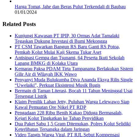
Harga Tomat, Jahe dan Beras Pulut Terkendali di Baubau
01/01/2024
Related Posts
Kunjungi Kawasan PT IPIP, 30 Ormas Adat Tamalaki
Tegaskan Dukung Investasi di Bumi Mekongga
PT CSM Tawarkan Bangun RS Baru Ganti RS Potoa,
Pemkab Kolut Mulai Kaji Skema Tukar Aset
Antisipasi Gempa dan Tsunami, 64 Peserta Ikuti Sekolah
Lapang BMKG di Kolaka Utara
Kemarau Paksa PDAM Tirta Tampanama Berlakukan Sistem
Gilir Air di Wilayah IKK Wawo
Penyanyi Muda Bulukumba Diva Ananda Eksya Rilis Single
“Uwelaiki”, Perkuat Eksistensi Musik Bugis
Bermain di Taman Literasi, Bocah 11 Tahun Meninggal Usai
Tersengat Listrik
Klaim Pemilik Lahan Jetty, Puluhan Warga Lelewawo Siap
Kawal Pemuatan Ore Nikel PT RDP
Pengadaan 228 Ribu Benih Kakao Diduga Bermasalah,
Kejari Kolut Tingkatkan ke Tahap Penyidikan
Dua Paket Sabu 1,5 Gram Ditemukan, Polres Kolut Selidiki
Keterlibatan Tersangka dalam Jaringan
Video Tangis Warga Viral, PT RJL Sebut Kompensasi