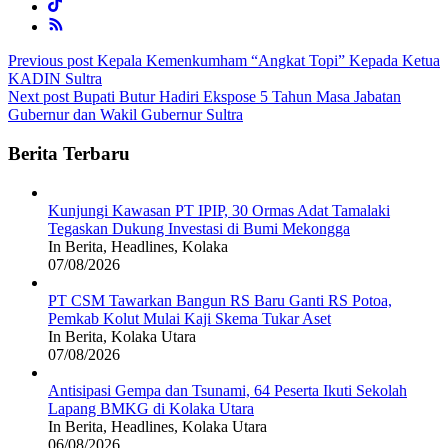
Post
Previous post
Kepala Kemenkumham “Angkat Topi” Kepada Ketua
KADIN Sultra
navigation
Next post
Bupati Butur Hadiri Ekspose 5 Tahun Masa Jabatan
Gubernur dan Wakil Gubernur Sultra
Berita Terbaru
Kunjungi Kawasan PT IPIP, 30 Ormas Adat Tamalaki
Tegaskan Dukung Investasi di Bumi Mekongga
In Berita, Headlines, Kolaka
07/08/2026
PT CSM Tawarkan Bangun RS Baru Ganti RS Potoa,
Pemkab Kolut Mulai Kaji Skema Tukar Aset
In Berita, Kolaka Utara
07/08/2026
Antisipasi Gempa dan Tsunami, 64 Peserta Ikuti Sekolah
Lapang BMKG di Kolaka Utara
In Berita, Headlines, Kolaka Utara
06/08/2026