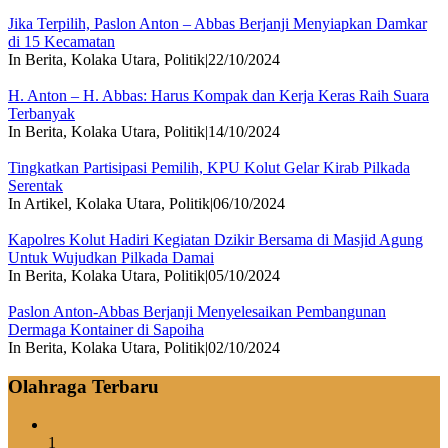
Jika Terpilih, Paslon Anton – Abbas Berjanji Menyiapkan Damkar
di 15 Kecamatan
In Berita, Kolaka Utara, Politik
|
22/10/2024
H. Anton – H. Abbas: Harus Kompak dan Kerja Keras Raih Suara
Terbanyak
In Berita, Kolaka Utara, Politik
|
14/10/2024
Tingkatkan Partisipasi Pemilih, KPU Kolut Gelar Kirab Pilkada
Serentak
In Artikel, Kolaka Utara, Politik
|
06/10/2024
Kapolres Kolut Hadiri Kegiatan Dzikir Bersama di Masjid Agung
Untuk Wujudkan Pilkada Damai
In Berita, Kolaka Utara, Politik
|
05/10/2024
Paslon Anton-Abbas Berjanji Menyelesaikan Pembangunan
Dermaga Kontainer di Sapoiha
In Berita, Kolaka Utara, Politik
|
02/10/2024
Olahraga Terbaru
1