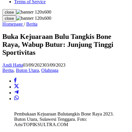
Terms of Service
close
close
Buka
Homepage
/
Berita
Kejuaraan
Bulu
Buka Kejuaraan Bulu Tangkis Bone
Tangkis
Raya, Wabup Butur: Junjung Tinggi
Bone
Raya,
Sportivitas
Wabup
Butur:
Andi Hatta
03/09/2023
03/09/2023
Junjung
Berita
,
Buton Utara
,
Olahraga
Tinggi
Sportivitas
Pembukaan Kejuaraan Bulutangkis Bone Raya 2023.
Buton Utara, Sulawesi Tenggara. Foto:
Aris/TOPIKSULTRA.COM