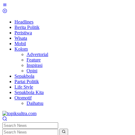
Skip
to
content
Headlines
Berita Politik
Peristiwa
Wisata
Mobil
Kolom
Advertorial
Feature
Inspirasi
Opini
Sepakbola
Partai Politik
Life Style
Sepakbola Kita
Otomotif
Daihatsu