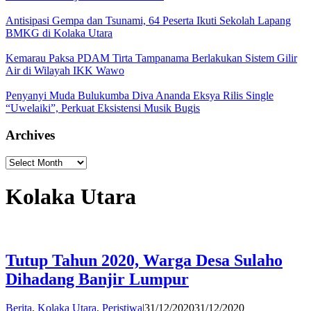
Antisipasi Gempa dan Tsunami, 64 Peserta Ikuti Sekolah Lapang
BMKG di Kolaka Utara
Kemarau Paksa PDAM Tirta Tampanama Berlakukan Sistem Gilir
Air di Wilayah IKK Wawo
Penyanyi Muda Bulukumba Diva Ananda Eksya Rilis Single
“Uwelaiki”, Perkuat Eksistensi Musik Bugis
Archives
Archives
Kolaka Utara
Tutup Tahun 2020, Warga Desa Sulaho
Dihadang Banjir Lumpur
by
Berita
,
Kolaka Utara
,
Peristiwa
|
31/12/2020
31/12/2020