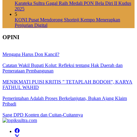
Karateka Sultra Gagal Raih Medali PON Bela Diri II Kudus
2025
5
KONI Pusat Mendorong Shorinji Kempo Menerapkan
Penjurian Digital
OPINI
Mengapa Harus Don Kancil?
Catatan Wakil Bupati Kolut: Refleksi tentang Hak Daerah dan
Pemerataan Pembangunan
MENIKMATI PUISI KRITIS ” TETAPLAH BODOH”, KARYA
FATHUL WAHID
Pemerintahan Adalah Proses Berkelanjutan, Bukan Ajang Klaim
Pribadi
Sang DPD Konten dan Cuitan-Cuitannya