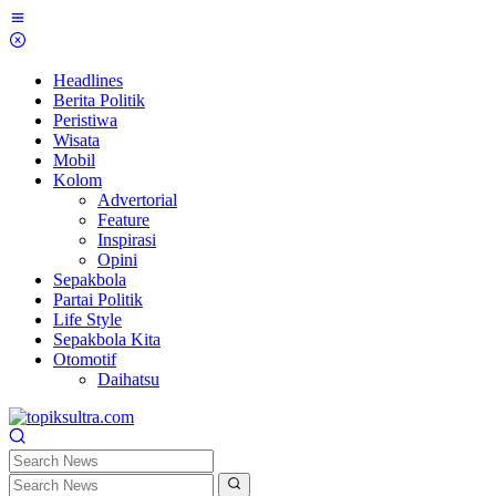
Skip
to
content
Headlines
Berita Politik
Peristiwa
Wisata
Mobil
Kolom
Advertorial
Feature
Inspirasi
Opini
Sepakbola
Partai Politik
Life Style
Sepakbola Kita
Otomotif
Daihatsu