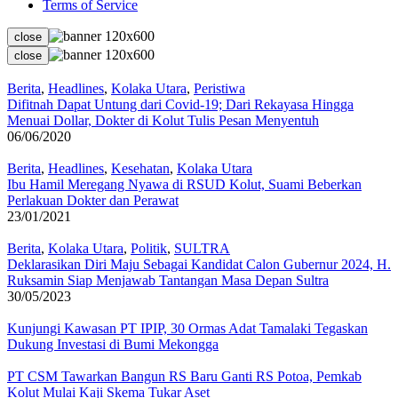
Terms of Service
close
close
Berita
,
Headlines
,
Kolaka Utara
,
Peristiwa
Difitnah Dapat Untung dari Covid-19; Dari Rekayasa Hingga
Menuai Dollar, Dokter di Kolut Tulis Pesan Menyentuh
06/06/2020
Berita
,
Headlines
,
Kesehatan
,
Kolaka Utara
Ibu Hamil Meregang Nyawa di RSUD Kolut, Suami Beberkan
Perlakuan Dokter dan Perawat
23/01/2021
Berita
,
Kolaka Utara
,
Politik
,
SULTRA
Deklarasikan Diri Maju Sebagai Kandidat Calon Gubernur 2024, H.
Ruksamin Siap Menjawab Tantangan Masa Depan Sultra
30/05/2023
Kunjungi Kawasan PT IPIP, 30 Ormas Adat Tamalaki Tegaskan
Dukung Investasi di Bumi Mekongga
PT CSM Tawarkan Bangun RS Baru Ganti RS Potoa, Pemkab
Kolut Mulai Kaji Skema Tukar Aset