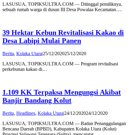
LASUSUA, TOPIKSULTRA.COM — Ditinggal pemiliknya,
sebuah rumah warga di dusun III Desa Powalaa Kecamatan….
39 Hektar Kebun Revitalisasi Kakao di
Desa Labipi Mulai Panen
by
Berita
,
Kolaka Utara
|
25/12/2020
25/12/2020
admin
LASUSUA, TOPIKSULTRA.COM — Program revitalisasi
perkebunan kakao di…
1.109 KK Terpaksa Mengungsi Akibat
Banjir Bandang Kolut
by
Berita
,
Headlines
,
Kolaka Utara
|
24/12/2020
24/12/2020
admin
LASUSUA, TOPIKSULTRA.COM — Badan Penanggulangan
Bencana Daerah (BPBD), Kabupaten Kolaka Utara (Kolut)
Provinsi Sulawesi Tenggara (Sultra), mencatatat…