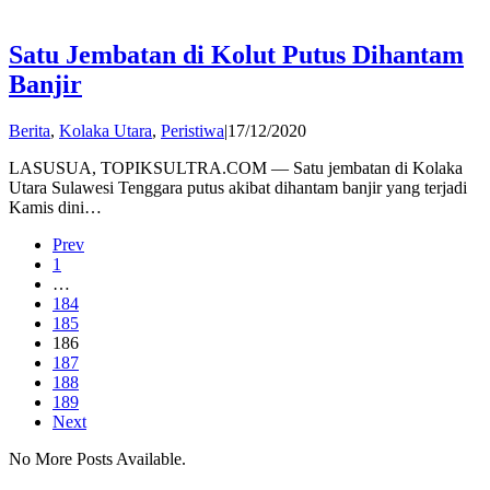
Satu Jembatan di Kolut Putus Dihantam
Banjir
by
Berita
,
Kolaka Utara
,
Peristiwa
|
17/12/2020
admin
LASUSUA, TOPIKSULTRA.COM — Satu jembatan di Kolaka
Utara Sulawesi Tenggara putus akibat dihantam banjir yang terjadi
Kamis dini…
Prev
1
…
184
185
186
187
188
189
Next
No More Posts Available.