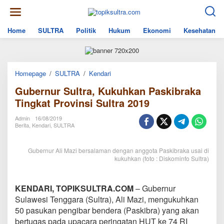
Skip
to
content
Home
SULTRA
Politik
Hukum
Ekonomi
Kesehatan
Gubernur
Homepage
/
SULTRA
/
Kendari
Sultra,
Gubernur Sultra, Kukuhkan Paskibraka
Kukuhkan
Paskibraka
Tingkat Provinsi Sultra 2019
Tingkat
Provinsi
Admin
16/08/2019
Sultra
Berita
,
Kendari
,
SULTRA
2019
Gubernur Ali Mazi bersalaman dengan anggota Paskibraka usai di
kukuhkan (foto : Diskominfo Sultra)
KENDARI, TOPIKSULTRA.COM
– Gubernur
Sulawesi Tenggara (Sultra), Ali Mazi, mengukuhkan
50 pasukan pengibar bendera (Paskibra) yang akan
bertugas pada upacara peringatan HUT ke 74 RI