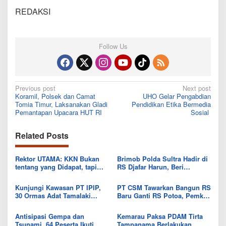
REDAKSI
Follow Us
Post
Previous post
Next post
Koramil, Polsek dan Camat
UHO Gelar Pengabdian
navigation
Tomia Timur, Laksanakan Gladi
Pendidikan Etika Bermedia
Pemantapan Upacara HUT RI
Sosial
Related Posts
Rektor UTAMA: KKN Bukan
Brimob Polda Sultra Hadir di
tentang yang Didapat, tapi
RS Djafar Harun, Beri
Seberapa Banyak yang Bisa
Semangat dan Bingkisan
Diberikan
untuk Pasien
Kunjungi Kawasan PT IPIP,
PT CSM Tawarkan Bangun RS
30 Ormas Adat Tamalaki
Baru Ganti RS Potoa, Pemkab
Tegaskan Dukung Investasi di
Kolut Mulai Kaji Skema Tukar
Bumi Mekongga
Aset
Antisipasi Gempa dan
Kemarau Paksa PDAM Tirta
Tsunami, 64 Peserta Ikuti
Tampanama Berlakukan