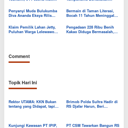
Sekolah Lapang BMKG di
Sistem Gilir Air di Wilayah
Kolaka Utara
IKK Wawo
Penyanyi Muda Bulukumba
Bermain di Taman Literasi,
Diva Ananda Eksya Rilis
Bocah 11 Tahun Meninggal
Single “Uwelaiki”, Perkuat
Usai Tersengat Listrik
Eksistensi Musik Bugis
Klaim Pemilik Lahan Jetty,
Pengadaan 228 Ribu Benih
Puluhan Warga Lelewawo
Kakao Diduga Bermasalah,
Siap Kawal Pemuatan Ore
Kejari Kolut Tingkatkan ke
Nikel PT RDP
Tahap Penyidikan
Comment
Topik Hari Ini
Rektor UTAMA: KKN Bukan
Brimob Polda Sultra Hadir di
tentang yang Didapat, tapi
RS Djafar Harun, Beri
Seberapa Banyak yang Bisa
Semangat dan Bingkisan
Diberikan
untuk Pasien
Kunjungi Kawasan PT IPIP,
PT CSM Tawarkan Bangun RS