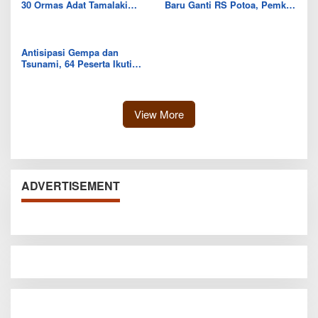
30 Ormas Adat Tamalaki
Baru Ganti RS Potoa, Pemkab
Tegaskan Dukung Investasi di
Kolut Mulai Kaji Skema Tukar
Bumi Mekongga
Aset
Antisipasi Gempa dan
Tsunami, 64 Peserta Ikuti
Sekolah Lapang BMKG di
Kolaka Utara
View More
ADVERTISEMENT