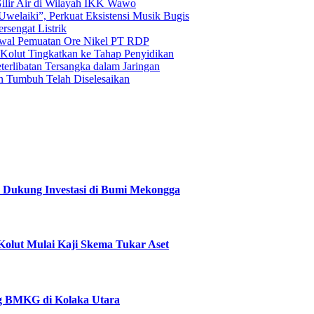
lir Air di Wilayah IKK Wawo
welaiki”, Perkuat Eksistensi Musik Bugis
rsengat Listrik
awal Pemuatan Ore Nikel PT RDP
Kolut Tingkatkan ke Tahap Penyidikan
terlibatan Tersangka dalam Jaringan
n Tumbuh Telah Diselesaikan
 Dukung Investasi di Bumi Mekongga
lut Mulai Kaji Skema Tukar Aset
ng BMKG di Kolaka Utara