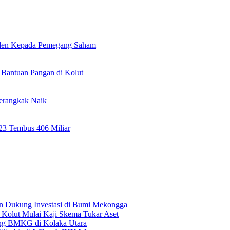
viden Kepada Pemegang Saham
Bantuan Pangan di Kolut
erangkak Naik
023 Tembus 406 Miliar
n Dukung Investasi di Bumi Mekongga
olut Mulai Kaji Skema Tukar Aset
pang BMKG di Kolaka Utara