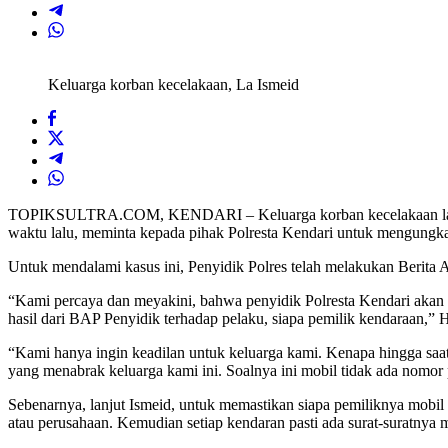
Keluarga korban kecelakaan, La Ismeid
TOPIKSULTRA.COM, KENDARI – Keluarga korban kecelakaan lalu lin
waktu lalu, meminta kepada pihak Polresta Kendari untuk mengungkap
Untuk mendalami kasus ini, Penyidik Polres telah melakukan Berita 
“Kami percaya dan meyakini, bahwa penyidik Polresta Kendari akan 
hasil dari BAP Penyidik terhadap pelaku, siapa pemilik kendaraan,” 
“Kami hanya ingin keadilan untuk keluarga kami. Kenapa hingga saat i
yang menabrak keluarga kami ini. Soalnya ini mobil tidak ada nomor p
Sebenarnya, lanjut Ismeid, untuk memastikan siapa pemiliknya mobil t
atau perusahaan. Kemudian setiap kendaran pasti ada surat-suratn