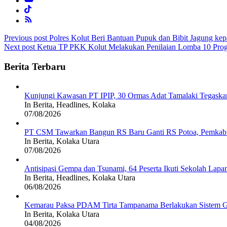
Post
Previous post
Polres Kolut Beri Bantuan Pupuk dan Bibit Jagung kep
Next post
Ketua TP PKK Kolut Melakukan Penilaian Lomba 10 Pr
navigation
Berita Terbaru
Kunjungi Kawasan PT IPIP, 30 Ormas Adat Tamalaki Tegaska
In Berita, Headlines, Kolaka
07/08/2026
PT CSM Tawarkan Bangun RS Baru Ganti RS Potoa, Pemkab K
In Berita, Kolaka Utara
07/08/2026
Antisipasi Gempa dan Tsunami, 64 Peserta Ikuti Sekolah La
In Berita, Headlines, Kolaka Utara
06/08/2026
Kemarau Paksa PDAM Tirta Tampanama Berlakukan Sistem Gi
In Berita, Kolaka Utara
04/08/2026