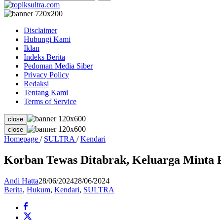
Disclaimer
Hubungi Kami
Iklan
Indeks Berita
Pedoman Media Siber
Privacy Policy
Redaksi
Tentang Kami
Terms of Service
close
close
Korban
Homepage
/
SULTRA
/
Kendari
Tewas
Ditabrak,
Korban Tewas Ditabrak, Keluarga Minta Po
Keluarga
Minta
Andi Hatta
28/06/2024
28/06/2024
Polisi
Berita
,
Hukum
,
Kendari
,
SULTRA
Ungkap
Identitas
Pemilik
Mobil