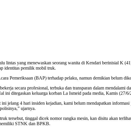
tas yang menewaskan seorang wanita di Kendari berinisial K (41)
 identitas pemilik mobil truk.
Acara Pemeriksaan (BAP) terhadap pelaku, namun demikian belum diketa
bekerja secara profesional, terbuka dan transparan dalam mendalami d
Hal ini ditegaskan keluarga korban La Ismeid pada media, Kamis (27/6/
ni jelang 4 hari insiden kejadian, kami belum mendapatkan informasi y
olisinya,” ujarnya.
ruk tersebut, tinggal dicek nomor rangka mesin, kan disitu akan terlih
ya memiliki STNK dan BPKB.