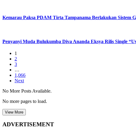
Kemarau Paksa PDAM Tirta Tampanama Berlakukan Sistem Gil
Penyanyi Muda Bulukumba Diva Ananda Eksya Rilis Single “Uwe
1
2
3
…
1,066
Next
No More Posts Available.
No more pages to load.
View More
ADVERTISEMENT