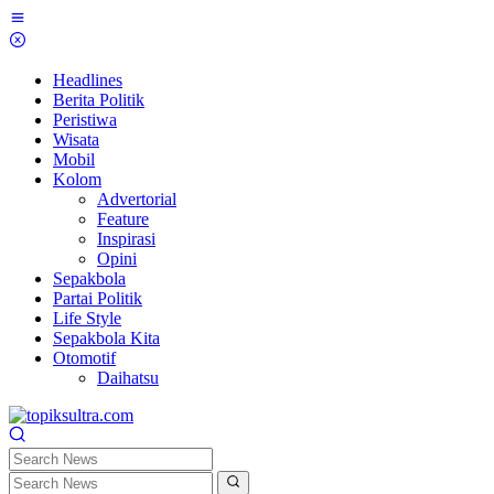
Skip
to
content
Headlines
Berita Politik
Peristiwa
Wisata
Mobil
Kolom
Advertorial
Feature
Inspirasi
Opini
Sepakbola
Partai Politik
Life Style
Sepakbola Kita
Otomotif
Daihatsu