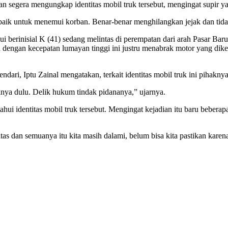
dan segera mengungkap identitas mobil truk tersebut, mengingat supir y
ikad baik untuk menemui korban. Benar-benar menghilangkan jejak dan ti
tahui berinisial K (41) sedang melintas di perempatan dari arah Pas
ju dengan kecepatan lumayan tinggi ini justru menabrak motor yang di
ndari, Iptu Zainal mengatakan, terkait identitas mobil truk ini pihakn
iknya dulu. Delik hukum tindak pidananya,” ujarnya.
hui identitas mobil truk tersebut. Mengingat kejadian itu baru beber
tas dan semuanya itu kita masih dalami, belum bisa kita pastikan karena