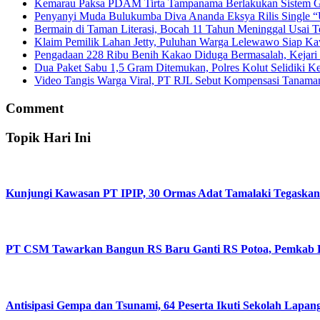
Kemarau Paksa PDAM Tirta Tampanama Berlakukan Sistem Gi
Penyanyi Muda Bulukumba Diva Ananda Eksya Rilis Single “U
Bermain di Taman Literasi, Bocah 11 Tahun Meninggal Usai Te
Klaim Pemilik Lahan Jetty, Puluhan Warga Lelewawo Siap K
Pengadaan 228 Ribu Benih Kakao Diduga Bermasalah, Kejari 
Dua Paket Sabu 1,5 Gram Ditemukan, Polres Kolut Selidiki Ke
Video Tangis Warga Viral, PT RJL Sebut Kompensasi Tanama
Comment
Topik Hari Ini
Kunjungi Kawasan PT IPIP, 30 Ormas Adat Tamalaki Tegaskan
PT CSM Tawarkan Bangun RS Baru Ganti RS Potoa, Pemkab Ko
Antisipasi Gempa dan Tsunami, 64 Peserta Ikuti Sekolah Lapa