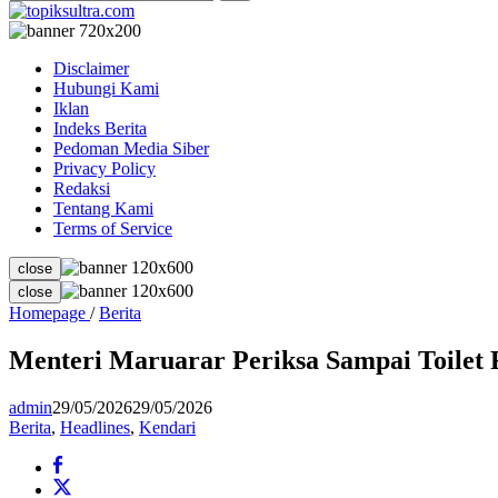
Disclaimer
Hubungi Kami
Iklan
Indeks Berita
Pedoman Media Siber
Privacy Policy
Redaksi
Tentang Kami
Terms of Service
close
close
Menteri
Homepage
/
Berita
Maruarar
Periksa
Menteri Maruarar Periksa Sampai Toile
Sampai
Toilet
admin
29/05/2026
29/05/2026
Rumah
Berita
,
Headlines
,
Kendari
BSPS