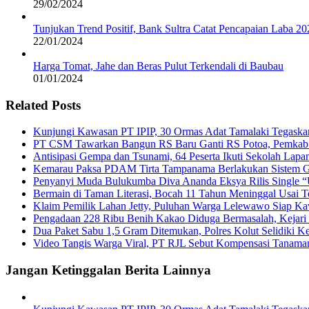
29/02/2024
Tunjukan Trend Positif, Bank Sultra Catat Pencapaian Laba 2
22/01/2024
Harga Tomat, Jahe dan Beras Pulut Terkendali di Baubau
01/01/2024
Related Posts
Kunjungi Kawasan PT IPIP, 30 Ormas Adat Tamalaki Tegaska
PT CSM Tawarkan Bangun RS Baru Ganti RS Potoa, Pemkab K
Antisipasi Gempa dan Tsunami, 64 Peserta Ikuti Sekolah La
Kemarau Paksa PDAM Tirta Tampanama Berlakukan Sistem Gi
Penyanyi Muda Bulukumba Diva Ananda Eksya Rilis Single “U
Bermain di Taman Literasi, Bocah 11 Tahun Meninggal Usai Te
Klaim Pemilik Lahan Jetty, Puluhan Warga Lelewawo Siap K
Pengadaan 228 Ribu Benih Kakao Diduga Bermasalah, Kejari 
Dua Paket Sabu 1,5 Gram Ditemukan, Polres Kolut Selidiki Ke
Video Tangis Warga Viral, PT RJL Sebut Kompensasi Tanama
Jangan Ketinggalan Berita Lainnya