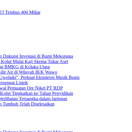
023 Tembus 406 Miliar
n Dukung Investasi di Bumi Mekongga
olut Mulai Kaji Skema Tukar Aset
pang BMKG di Kolaka Utara
lir Air di Wilayah IKK Wawo
welaiki”, Perkuat Eksistensi Musik Bugis
rsengat Listrik
awal Pemuatan Ore Nikel PT RDP
Kolut Tingkatkan ke Tahap Penyidikan
terlibatan Tersangka dalam Jaringan
n Tumbuh Telah Diselesaikan