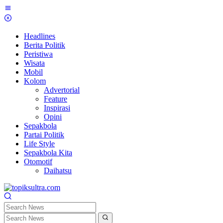
Skip
to
content
Headlines
Berita Politik
Peristiwa
Wisata
Mobil
Kolom
Advertorial
Feature
Inspirasi
Opini
Sepakbola
Partai Politik
Life Style
Sepakbola Kita
Otomotif
Daihatsu