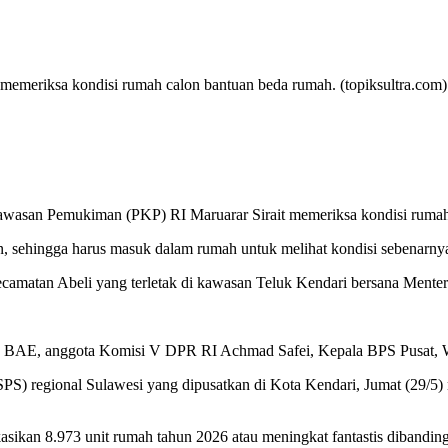
emeriksa kondisi rumah calon bantuan beda rumah. (topiksultra.com)
asan Pemukiman (PKP) RI Maruarar Sirait memeriksa kondisi rumah c
, sehingga harus masuk dalam rumah untuk melihat kondisi sebenarnya hi
ecamatan Abeli yang terletak di kawasan Teluk Kendari bersana Ment
BAE, anggota Komisi V DPR RI Achmad Safei, Kepala BPS Pusat, Wal
 regional Sulawesi yang dipusatkan di Kota Kendari, Jumat (29/5) m
kan 8.973 unit rumah tahun 2026 atau meningkat fantastis dibandingk