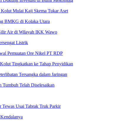
n Dukung Investasi di Bumi Mekongga
olut Mulai Kaji Skema Tukar Aset
pang BMKG di Kolaka Utara
lir Air di Wilayah IKK Wawo
rsengat Listrik
awal Pemuatan Ore Nikel PT RDP
Kolut Tingkatkan ke Tahap Penyidikan
terlibatan Tersangka dalam Jaringan
n Tumbuh Telah Diselesaikan
r Tewas Usai Tabrak Truk Parkir
 Kendalanya