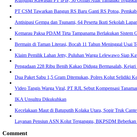
Kunjungi Kawasan PT IPIP, 30 Ormas Adat Tamalaki Tegaska
PT CSM Tawarkan Bangun RS Baru Ganti RS Potoa, Pemkab K
Antisipasi Gempa dan Tsunami, 64 Peserta Ikuti Sekolah La
Kemarau Paksa PDAM Tirta Tampanama Berlakukan Sistem Gi
Bermain di Taman Literasi, Bocah 11 Tahun Meninggal Usai Te
Klaim Pemilik Lahan Jetty, Puluhan Warga Lelewawo Siap K
Pengadaan 228 Ribu Benih Kakao Diduga Bermasalah, Kejari 
Dua Paket Sabu 1,5 Gram Ditemukan, Polres Kolut Selidiki Ke
Video Tangis Warga Viral, PT RJL Sebut Kompensasi Tanama
IKA Unsultra Dikukuhkan
Kecelakaan Maut di Batuputih Kolaka Utara, Sopir Truk Cante
Layanan Pensiun ASN Kolut Terganggu, BKPSDM Beberkan
Comment