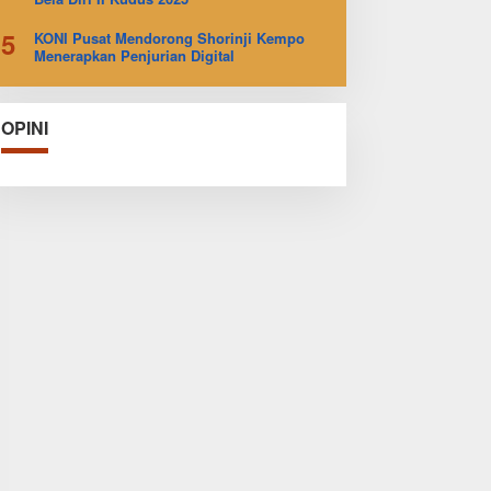
5
KONI Pusat Mendorong Shorinji Kempo
Menerapkan Penjurian Digital
OPINI