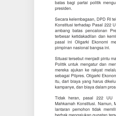
batas bagi partai politik meng
presiden.
Secara kelembagaan, DPD RI t
Konstitusi terhadap Pasal 222 
ambang batas pencalonan Pre
terbesar ketidakadilan dan kemi
pasal ini Oligarki Ekonomi m
pimpinan nasional bangsa ini.
Situasi tersebut menjadi pintu m
Politik untuk mengatur dan me
mereka ajukan ke rakyat melal
sebagai Pilpres. Oligarki Ekono
itu, dari biaya yang harus dike
kampanye, dan biaya dalam pros
Tidak heran, pasal 222 UU Pe
Mahkamah Konstitusi. Namun, M
lantaran pemohon tidak memili
berhak mengajukan gugatan terseb