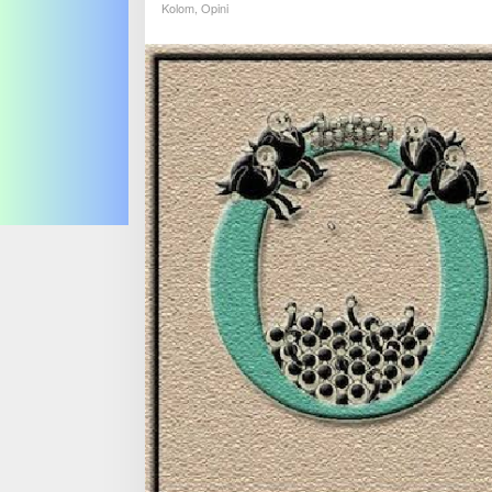
Kolom
,
Opini