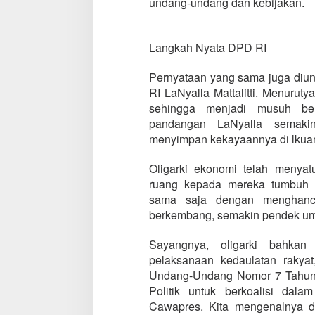
undang-undang dan kebijakan.
Langkah Nyata DPD RI
Pernyataan yang sama juga diu
RI LaNyalla Mattalitti. Menurut
sehingga menjadi musuh ber
pandangan LaNyalla semak
menyimpan kekayaannya di lkuar
Oligarki ekonomi telah menyatu
ruang kepada mereka tumbuh 
sama saja dengan menghancu
berkembang, semakin pendek um
Sayangnya, oligarki bahka
pelaksanaan kedaulatan rakya
Undang-Undang Nomor 7 Tahun 
Politik untuk berkoalisi da
Cawapres. Kita mengenalnya de