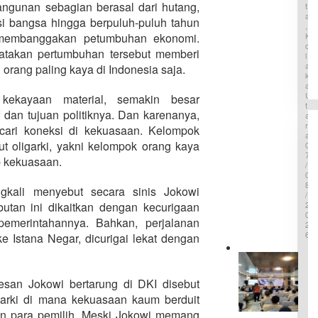
bangunan sebagian berasal dari hutang,
i di Bumi
T
a
A
Mekong
i bangsa hingga berpuluh-puluh tahun
r
,
k
ga
K
 membanggakan petumbuhan ekonomi.
a
O
atakan pertumbuhan tersebut memberi
L
n
A
B
orang paling kaya di Indonesia saja.
K
a
A
n
U
 kekayaan material, semakin besar
g
T
u
f dan tujuan politiknya. Dan karenanya,
A
n
R
cari koneksi di kekuasaan. Kelompok
A
R
but oligarki, yakni kelompok orang kaya
0
S
7
B
p kekuasaan.
/
a
0
r
8
ngkali menyebut secara sinis Jokowi
u
/
G
2
utan ini dikaitkan dengan kecurigaan
0
a
pemerintahannya. Bahkan, perjalanan
2
n
6
ke Istana Negar, dicurigai lekat dengan
t
i
A
R
n
S
t
esan Jokowi bertarung di DKI disebut
P
I
i
N
o
garki di mana kekuasaan kaum berduit
s
B
t
n para pemilih. Meski Jokowi memang
i
E
o