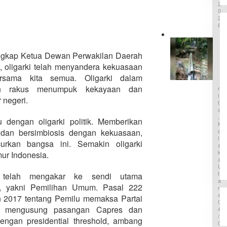
2
a
u
0
I
k
2
k
a
6
u
r
t
A
K
i
s
e
S
ngkap Ketua Dewan Perwakilan Daerah
e
m
I
e
t
a
ya, oligarki telah menyandera kekuasaan
N
k
r
B
sama kita semua. Oligarki dalam
o
a
E
l
in rakus menumpuk kekayaan dan
R
u
a
I
P
 negeri.
h
T
a
A
L
k
,
a
 dengan oligarki politik. Memberikan
s
K
p
a
O
dan bersimbiosis dengan kekuasaan,
a
L
P
rkan bangsa ini. Semakin oligarki
n
A
D
g
K
ur Indonesia.
A
B
A
M
U
M
T
T
n telah mengakar ke sendi utama
K
i
A
G
t, yakni Pemilihan Umum. Pasal 222
r
R
d
A
t
2017 tentang Pemilu memaksa Partai
i
0
a
K
lam mengusung pasangan Capres dan
4
T
o
/
a
ngan presidential threshold, ambang
0
l