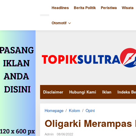
Skip
to
Headlines
Berita Politik
Peristiwa
Wisata
content
close
Otomotif
Disclaimer
Hubungi Kami
Iklan
Indeks Be
Oligarki
Homepage
/
Kolom
/
Opini
Merampas
Oligarki Merampas
Kedaulatan
Rakyat
Admin
08/06/2022