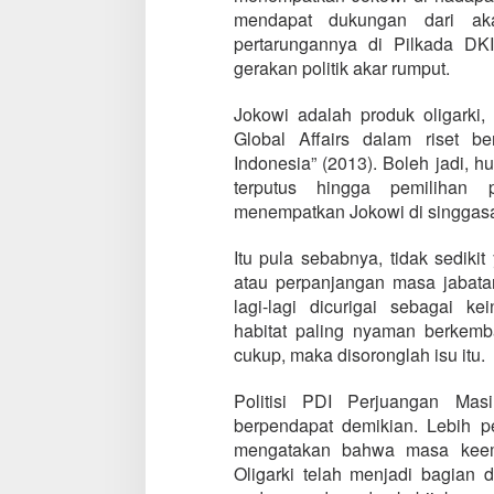
mendapat dukungan dari aka
pertarungannya di Pilkada DKI 
gerakan politik akar rumput.
Jokowi adalah produk oligarki, b
Global Affairs dalam riset b
Indonesia” (2013). Boleh jadi, h
terputus hingga pemilihan 
menempatkan Jokowi di singgasa
Itu pula sebabnya, tidak sedik
atau perpanjangan masa jabatan
lagi-lagi dicurigai sebagai ke
habitat paling nyaman berkemb
cukup, maka disoronglah isu itu.
Politisi PDI Perjuangan Mas
berpendapat demikian. Lebih p
mengatakan bahwa masa keemas
Oligarki telah menjadi bagian 