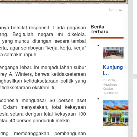
istimewa
Berita
ya bersifat responsif. Tiada gagasan
Terbaru
ang. Begitulah negara ini dikelola.
yang muncul ditangani secara tambal
rja, agar semboyan “kerja, kerja, kerja”
ra semakin rapuh.
Kunjung
nganga lebar. Ini menjadi lahan subur
i
efrey A. Winters, bahwa ketidaksetaraan
Kawasa
hasilkan ketidaksetaraan politik yang
In Berita,
n PT
Headlines,
tidaksetaraan ekstrem itu.
Kolaka
IPIP, 30
07/08/2026
Ormas
ndonesia menguasai 50 persen aset
P
Adat
 Oxfam menyatakan, total kekayaan
T
Tamalaki
C
esia setara dengan total kekayaan 100
I
Tegaska
S
N
 atau 40 persen penduduk miskin.
n
M
B
T
E
Dukung
R
a
sering membanggakan pembangunan
Investas
I
w