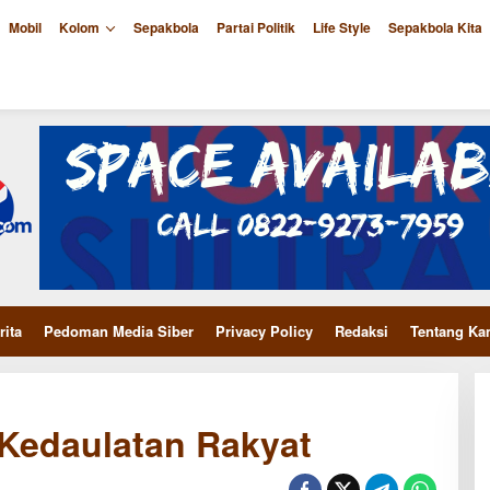
Mobil
Kolom
Sepakbola
Partai Politik
Life Style
Sepakbola Kita
rita
Pedoman Media Siber
Privacy Policy
Redaksi
Tentang Ka
 Kedaulatan Rakyat