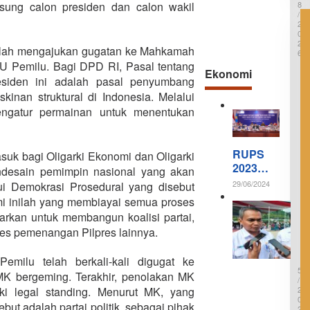
m
8
usung calon presiden dan calon wakil
a
p
/
k
a
2
a
0
n
U
2
a
elah mengajukan gugatan ke Mahkamah
t
6
m
a
UU Pemilu. Bagi DPD RI, Pasal tentang
a
Ekonomi
r
B
siden ini adalah pasal penyumbang
a
e
skinan struktural di Indonesia. Melalui
r
engatur permainan untuk menentukan
l
a
k
u
RUPS
asuk bagi Oligarki Ekonomi dan Oligarki
k
2023
a
ndesain pemimpin nasional yang akan
n
Selesai,
29/06/2024
ui Demokrasi Prosedural yang disebut
S
Bank
i
mi inilah yang membiayai semua proses
D
Sultra
s
luarkan untuk membangun koalisi partai,
i
Bagikan
t
r
es pemenangan Pilpres lainnya.
1
e
Rp, 282
e
5
m
Miliar
k
/
G
milu telah berkali-kali digugat ke
t
0
Dividen
i
5
u
K bergeming. Terakhir, penolakan MK
Kepada
l
/
r
i
ki legal standing. Menurut MK, yang
2
Pemega
S
r
0
ng
ut adalah partai politik, sebagai pihak
C
2