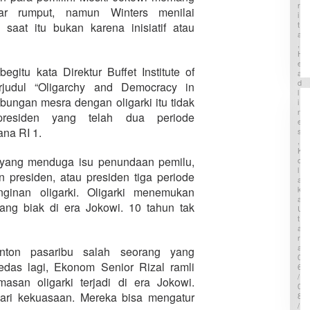
R
p
a
r rumput, namun Winters menilai
I
a
,
T
saat itu bukan karena inisiatif atau
s
P
A
i
e
,
G
H
m
e
E
k
egitu kata Direktur Buffet Institute of
A
m
a
D
p
erjudul “Oligarchy and Democracy in
b
L
a
K
ubungan mesra dengan oligarki itu tidak
I
d
o
N
presiden yang telah dua periode
a
l
E
n
na RI 1.
S
u
T
,
t
K
s
M
it yang menduga isu penundaan pemilu,
O
u
u
L
n
 presiden, atau presiden tiga periode
l
A
a
a
K
inginan oligarki. Oligarki menemukan
m
i
A
ang biak di era Jokowi. 10 tahun tak
i
U
K
,
T
a
A
6
j
R
4
i
A
inton pasaribu salah seorang yang
P
S
0
e
k
edas lagi, Ekonom Senior Rizal ramli
6
s
e
/
an oligarki terjadi di era Jokowi.
e
0
m
r
dari kekuasaan. Mereka bisa mengatur
8
a
/
t
T