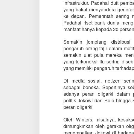
infrastruktur. Padahal duit pem
yang bakal menyandera generas
ke depan. Pemerintah sering
Padahal riset bank dunia meng
manfaat hanya kepada 20 persen 
Semakin jomplang distribusi
pengaruh orang tajir dalam moti
semakin ulet pula mereka men
yang terkoneksi itu sering dise
yang memiliki pengaruh terhada
Di media sosial, netizen seri
sebagai boneka. Sepertinya seb
adanya peran oligarki dalam 
politik Jokowi dari Solo hingga 
peran oligarki.
Oleh Winters, misalnya, kesuks
dimungkinkan oleh gerakan oli
menempatkan Jokowi di hadapa