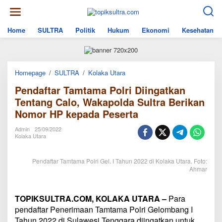
Skip
to
content
Home
SULTRA
Politik
Hukum
Ekonomi
Kesehatan
Pendaftar
Homepage
/
SULTRA
/
Kolaka Utara
Tamtama
Pendaftar Tamtama Polri Diingatkan
Polri
Diingatkan
Tentang Calo, Wakapolda Sultra Berikan
Tentang
Nomor HP kepada Peserta
Calo,
Wakapolda
Sultra
Admin
25/09/2022
Berikan
Kolaka Utara
Nomor
HP
kepada
Pendaftar Tamtama Polri Gel. I Tahun 2022 di Kolaka Utara. Foto:
Peserta
Ahmar
TOPIKSULTRA.COM, KOLAKA UTARA –
Para
pendaftar Penerimaan Tamtama Polri Gelombang I
Tahun 2022 di Sulawesi Tenggara diingatkan untuk