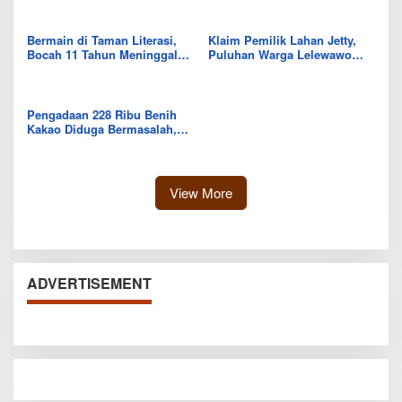
Kolaka Utara
IKK Wawo
Bermain di Taman Literasi,
Klaim Pemilik Lahan Jetty,
Bocah 11 Tahun Meninggal
Puluhan Warga Lelewawo
Usai Tersengat Listrik
Siap Kawal Pemuatan Ore
Nikel PT RDP
Pengadaan 228 Ribu Benih
Kakao Diduga Bermasalah,
Kejari Kolut Tingkatkan ke
Tahap Penyidikan
View More
ADVERTISEMENT