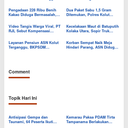
Usai Tersengat Listrik
Siap Kawal Pemuatan Ore
Nikel PT RDP
Pengadaan 228 Ribu Benih
Dua Paket Sabu 1,5 Gram
Kakao Diduga Bermasalah,
Ditemukan, Polres Kolut
Kejari Kolut Tingkatkan ke
Selidiki Keterlibatan
Tahap Penyidikan
Tersangka dalam Jaringan
Video Tangis Warga Viral, PT
Kecelakaan Maut di Batuputih
RJL Sebut Kompensasi
Kolaka Utara, Sopir Truk
Tanaman Tumbuh Telah
Canter Tewas Usai Tabrak
Diselesaikan
Truk Parkir
Layanan Pensiun ASN Kolut
Korban Sempat Naik Meja
Terganggu, BKPSDM
Hindari Parang, ASN Diduga
Beberkan Kendalanya
Aniaya Rekan Kerja di Kantor
Dinas Kolut
Comment
Topik Hari Ini
Antisipasi Gempa dan
Kemarau Paksa PDAM Tirta
Tsunami, 64 Peserta Ikuti
Tampanama Berlakukan
Sekolah Lapang BMKG di
Sistem Gilir Air di Wilayah