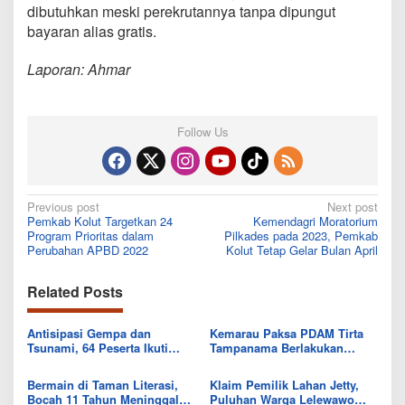
dibutuhkan meski perekrutannya tanpa dipungut
bayaran alias gratis.
Laporan: Ahmar
Follow Us
Post
Previous post
Next post
Pemkab Kolut Targetkan 24
Kemendagri Moratorium
navigation
Program Prioritas dalam
Pilkades pada 2023, Pemkab
Perubahan APBD 2022
Kolut Tetap Gelar Bulan April
Related Posts
Antisipasi Gempa dan
Kemarau Paksa PDAM Tirta
Tsunami, 64 Peserta Ikuti
Tampanama Berlakukan
Sekolah Lapang BMKG di
Sistem Gilir Air di Wilayah
Kolaka Utara
IKK Wawo
Bermain di Taman Literasi,
Klaim Pemilik Lahan Jetty,
Bocah 11 Tahun Meninggal
Puluhan Warga Lelewawo