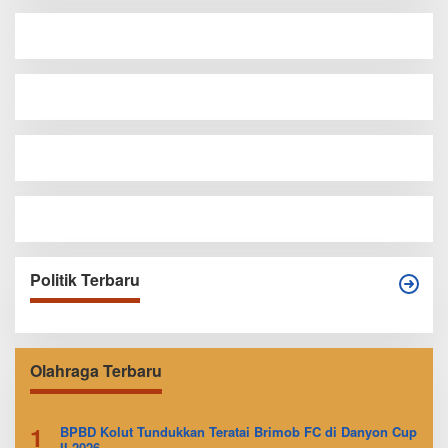
Politik Terbaru
Olahraga Terbaru
1
BPBD Kolut Tundukkan Teratai Brimob FC di Danyon Cup
II 2026