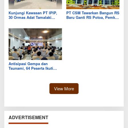
Kunjungi Kawasan PT IPIP,
PT CSM Tawarkan Bangun RS
30 Ormas Adat Tamalaki
Baru Ganti RS Potoa, Pemkab
Tegaskan Dukung Investasi di
Kolut Mulai Kaji Skema Tukar
Bumi Mekongga
Aset
Antisipasi Gempa dan
Tsunami, 64 Peserta Ikuti
Sekolah Lapang BMKG di
Kolaka Utara
View More
ADVERTISEMENT