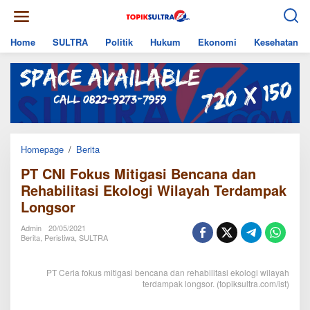
Skip
to
content
Home
SULTRA
Politik
Hukum
Ekonomi
Kesehatan
PT
Homepage
/
Berita
CNI
PT CNI Fokus Mitigasi Bencana dan
Fokus
Mitigasi
Rehabilitasi Ekologi Wilayah Terdampak
Bencana
Longsor
dan
Rehabilitasi
Ekologi
Admin
20/05/2021
Wilayah
Berita
,
Peristiwa
,
SULTRA
Terdampak
Longsor
PT Ceria fokus mitigasi bencana dan rehabilitasi ekologi wilayah
terdampak longsor. (topiksultra.com/ist)