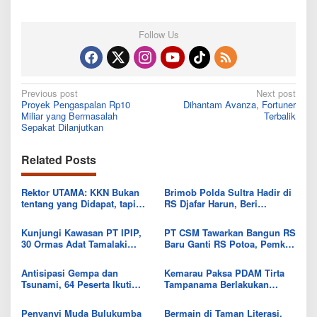
Follow Us
Post
Previous post
Next post
Proyek Pengaspalan Rp10
Dihantam Avanza, Fortuner
navigation
Miliar yang Bermasalah
Terbalik
Sepakat Dilanjutkan
Related Posts
Rektor UTAMA: KKN Bukan
Brimob Polda Sultra Hadir di
tentang yang Didapat, tapi
RS Djafar Harun, Beri
Seberapa Banyak yang Bisa
Semangat dan Bingkisan
Diberikan
untuk Pasien
Kunjungi Kawasan PT IPIP,
PT CSM Tawarkan Bangun RS
30 Ormas Adat Tamalaki
Baru Ganti RS Potoa, Pemkab
Tegaskan Dukung Investasi di
Kolut Mulai Kaji Skema Tukar
Bumi Mekongga
Aset
Antisipasi Gempa dan
Kemarau Paksa PDAM Tirta
Tsunami, 64 Peserta Ikuti
Tampanama Berlakukan
Sekolah Lapang BMKG di
Sistem Gilir Air di Wilayah
Kolaka Utara
IKK Wawo
Penyanyi Muda Bulukumba
Bermain di Taman Literasi,