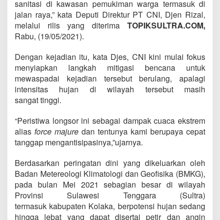
sanitasi di kawasan pemukiman warga termasuk di
jalan raya,” kata Deputi Direktur PT CNI, Djen Rizal,
melalui rilis yang diterima
TOPIKSULTRA.COM,
Rabu, (19/05/2021).
Dengan kejadian itu, kata Djes, CNI kini mulai fokus
menyiapkan langkah mitigasi bencana untuk
mewaspadai kejadian tersebut berulang, apalagi
intensitas hujan di wilayah tersebut masih
sangat tinggi.
“Peristiwa longsor ini sebagai dampak cuaca ekstrem
alias
force majure
dan tentunya kami berupaya cepat
tanggap mengantisipasinya,”ujarnya.
Berdasarkan peringatan dini yang dikeluarkan oleh
Badan Metereologi Klimatologi dan Geofisika (BMKG),
pada bulan Mei 2021 sebagian besar di wilayah
Provinsi Sulawesi Tenggara (Sultra)
termasuk kabupaten Kolaka, berpotensi hujan sedang
hingga lebat yang dapat disertai petir dan angin