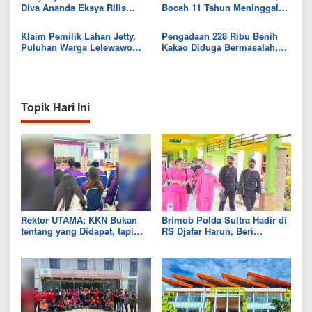
Diva Ananda Eksya Rilis
Bocah 11 Tahun Meninggal
Single “Uwelaiki”, Perkuat
Usai Tersengat Listrik
Eksistensi Musik Bugis
Klaim Pemilik Lahan Jetty,
Pengadaan 228 Ribu Benih
Puluhan Warga Lelewawo
Kakao Diduga Bermasalah,
Siap Kawal Pemuatan Ore
Kejari Kolut Tingkatkan ke
Nikel PT RDP
Tahap Penyidikan
Topik Hari Ini
Rektor UTAMA: KKN Bukan
Brimob Polda Sultra Hadir di
tentang yang Didapat, tapi
RS Djafar Harun, Beri
Seberapa Banyak yang Bisa
Semangat dan Bingkisan
Diberikan
untuk Pasien