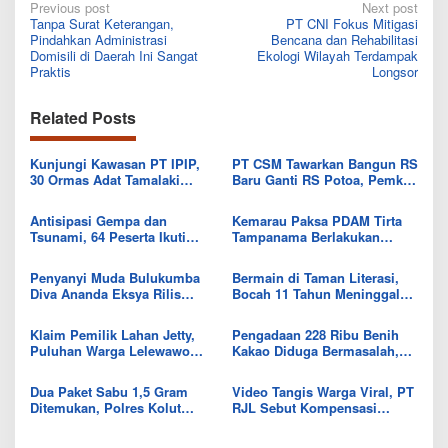
Post
Previous post
Next post
Tanpa Surat Keterangan,
PT CNI Fokus Mitigasi
navigation
Pindahkan Administrasi
Bencana dan Rehabilitasi
Domisili di Daerah Ini Sangat
Ekologi Wilayah Terdampak
Praktis
Longsor
Related Posts
Kunjungi Kawasan PT IPIP,
PT CSM Tawarkan Bangun RS
30 Ormas Adat Tamalaki
Baru Ganti RS Potoa, Pemkab
Tegaskan Dukung Investasi di
Kolut Mulai Kaji Skema Tukar
Bumi Mekongga
Aset
Antisipasi Gempa dan
Kemarau Paksa PDAM Tirta
Tsunami, 64 Peserta Ikuti
Tampanama Berlakukan
Sekolah Lapang BMKG di
Sistem Gilir Air di Wilayah
Kolaka Utara
IKK Wawo
Penyanyi Muda Bulukumba
Bermain di Taman Literasi,
Diva Ananda Eksya Rilis
Bocah 11 Tahun Meninggal
Single “Uwelaiki”, Perkuat
Usai Tersengat Listrik
Eksistensi Musik Bugis
Klaim Pemilik Lahan Jetty,
Pengadaan 228 Ribu Benih
Puluhan Warga Lelewawo
Kakao Diduga Bermasalah,
Siap Kawal Pemuatan Ore
Kejari Kolut Tingkatkan ke
Nikel PT RDP
Tahap Penyidikan
Dua Paket Sabu 1,5 Gram
Video Tangis Warga Viral, PT
Ditemukan, Polres Kolut
RJL Sebut Kompensasi
Selidiki Keterlibatan
Tanaman Tumbuh Telah
Tersangka dalam Jaringan
Diselesaikan