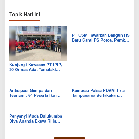
Topik Hari Ini
PT CSM Tawarkan Bangun RS
Baru Ganti RS Potoa, Pemkab
Kolut Mulai Kaji Skema Tukar
Aset
Kunjungi Kawasan PT IPIP,
30 Ormas Adat Tamalaki
Tegaskan Dukung Investasi di
Bumi Mekongga
Antisipasi Gempa dan
Kemarau Paksa PDAM Tirta
Tsunami, 64 Peserta Ikuti
Tampanama Berlakukan
Sekolah Lapang BMKG di
Sistem Gilir Air di Wilayah
Kolaka Utara
IKK Wawo
Penyanyi Muda Bulukumba
Diva Ananda Eksya Rilis
Single “Uwelaiki”, Perkuat
Eksistensi Musik Bugis