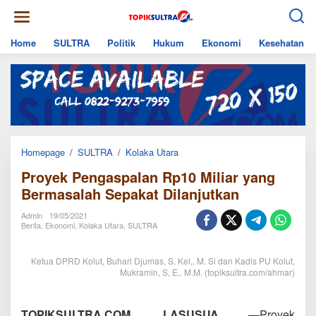
Skip
to
content
Home
SULTRA
Politik
Hukum
Ekonomi
Kesehatan
Proyek
Homepage
/
SULTRA
/
Kolaka Utara
Pengaspalan
Proyek Pengaspalan Rp10 Miliar yang
Rp10
Miliar
Bermasalah Sepakat Dilanjutkan
yang
Bermasalah
Admin
19/05/2021
Sepakat
Berita
,
Ekonomi
,
Kolaka Utara
,
SULTRA
Dilanjutkan
Ketua DPRD Kolut, Buhari Djumas, S. Kel,. M. Si dan Kadis PU Kolut,
Mukramin, S, E,. M.M. (topiksultra.com/ahmar)
TOPIKSULTRA.COM, LASUSUA
—Proyek