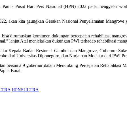
lasan Panita Pusat Hari Pers Nasional (HPN) 2022 pada menggelar w
2022, akan kita gaungkan Gerakan Nasional Penyelamatan Mangrove ya
i, bisa dirumuskan komitmen dukungan percepatan rehabilitasi mangrov
onal,” lanjut Atal menjelaskan dukungan PWI terhadap rehabilitasi man
selaku Kepala Badan Restorasi Gambut dan Mangrove, Gubernur Sula
o dari Universitas Diponegoro, dan Nurjaman Mochtar dari PWI Pus
tan bersama 9 gubernur dalam Mendukung Percepatan Rehabilitasi Ma
Papua Barat.
LTRA
HPNSULTRA