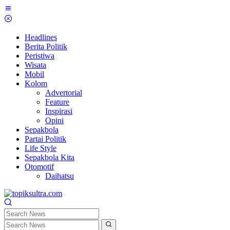
Skip
to
content
Headlines
Berita Politik
Peristiwa
Wisata
Mobil
Kolom
Advertorial
Feature
Inspirasi
Opini
Sepakbola
Partai Politik
Life Style
Sepakbola Kita
Otomotif
Daihatsu