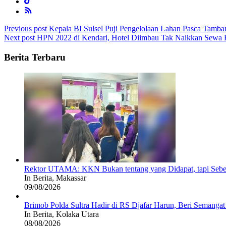
Post
Previous post
Kepala BI Sulsel Puji Pengelolaan Lahan Pasca Tamba
Next post
HPN 2022 di Kendari, Hotel Diimbau Tak Naikkan Sewa K
navigation
Berita Terbaru
Rektor UTAMA: KKN Bukan tentang yang Didapat, tapi Sebe
In Berita, Makassar
09/08/2026
Brimob Polda Sultra Hadir di RS Djafar Harun, Beri Semangat
In Berita, Kolaka Utara
08/08/2026