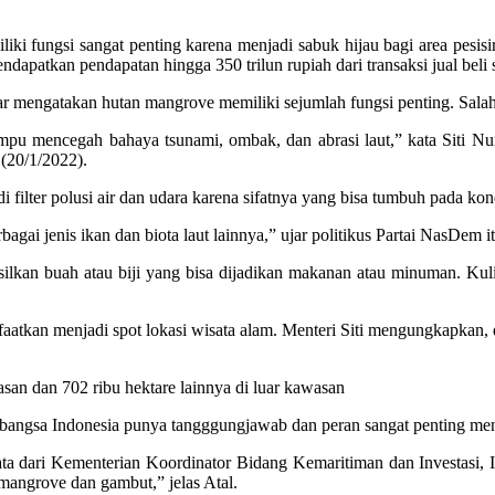
i fungsi sangat penting karena menjadi sabuk hijau bagi area pesisi
apatkan pendapatan hingga 350 trilun rupiah dari transaksi jual beli se
mengatakan hutan mangrove memiliki sejumlah fungsi penting. Salah
ampu mencegah bahaya tsunami, ombak, dan abrasi laut,” kata Siti
 (20/1/2022).
i filter polusi air dan udara karena sifatnya yang bisa tumbuh pada k
ai jenis ikan dan biota laut lainnya,” ujar politikus Partai NasDem it
lkan buah atau biji yang bisa dijadikan makanan atau minuman. Kul
faatkan menjadi spot lokasi wisata alam. Menteri Siti mengungkapkan
san dan 702 ribu hektare lainnya di luar kawasan
bangsa Indonesia punya tangggungjawab dan peran sangat penting meng
ata dari Kementerian Koordinator Bidang Kemaritiman dan Investasi, In
 mangrove dan gambut,” jelas Atal.