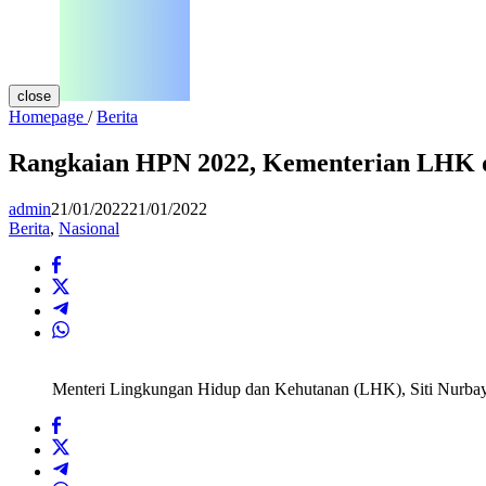
close
Rangkaian
Homepage
/
Berita
HPN
2022,
Rangkaian HPN 2022, Kementerian LHK d
Kementerian
LHK
admin
21/01/2022
21/01/2022
dan
Berita
,
Nasional
PWI
Pusat
Gelar
Workshop
Rehabilitasi
Mangrove
Menteri Lingkungan Hidup dan Kehutanan (LHK), Siti Nurbaya