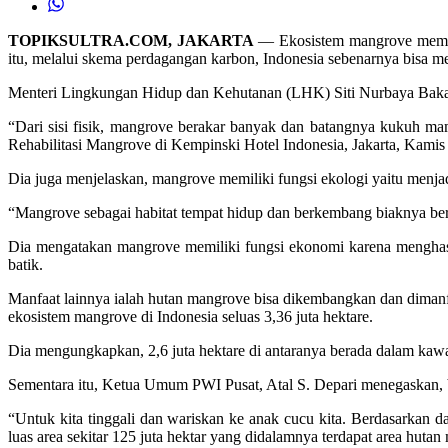
TOPIKSULTRA.COM, JAKARTA
— Ekosistem mangrove memilik
itu, melalui skema perdagangan karbon, Indonesia sebenarnya bisa mend
Menteri Lingkungan Hidup dan Kehutanan (LHK) Siti Nurbaya Bakar 
“Dari sisi fisik, mangrove berakar banyak dan batangnya kukuh m
Rehabilitasi Mangrove di Kempinski Hotel Indonesia, Jakarta, Kamis
Dia juga menjelaskan, mangrove memiliki fungsi ekologi yaitu menjad
“Mangrove sebagai habitat tempat hidup dan berkembang biaknya berbag
Dia mengatakan mangrove memiliki fungsi ekonomi karena menghasi
batik.
Manfaat lainnya ialah hutan mangrove bisa dikembangkan dan diman
ekosistem mangrove di Indonesia seluas 3,36 juta hektare.
Dia mengungkapkan, 2,6 juta hektare di antaranya berada dalam kawa
Sementara itu, Ketua Umum PWI Pusat, Atal S. Depari menegaskan, 
“Untuk kita tinggali dan wariskan ke anak cucu kita. Berdasarkan d
luas area sekitar 125 juta hektar yang didalamnya terdapat area hutan